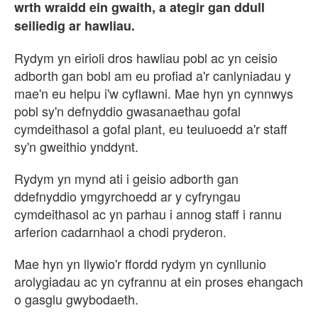
wrth wraidd ein gwaith, a ategir gan ddull
seiliedig ar hawliau.
Rydym yn eirioli dros hawliau pobl ac yn ceisio
adborth gan bobl am eu profiad a'r canlyniadau y
mae'n eu helpu i'w cyflawni. Mae hyn yn cynnwys
pobl sy'n defnyddio gwasanaethau gofal
cymdeithasol a gofal plant, eu teuluoedd a'r staff
sy'n gweithio ynddynt.
Rydym yn mynd ati i geisio adborth gan
ddefnyddio ymgyrchoedd ar y cyfryngau
cymdeithasol ac yn parhau i annog staff i rannu
arferion cadarnhaol a chodi pryderon.
Mae hyn yn llywio'r ffordd rydym yn cynllunio
arolygiadau ac yn cyfrannu at ein proses ehangach
o gasglu gwybodaeth.