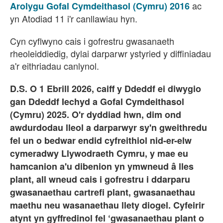
ac
Arolygu Gofal Cymdeithasol (Cymru) 2016
yn Atodiad 11 i'r canllawiau hyn.
Cyn cyflwyno cais i gofrestru gwasanaeth
rheoleiddiedig, dylai darparwr ystyried y diffiniadau
a'r eithriadau canlynol.
D.S. O 1 Ebrill 2026, caiff y Ddeddf ei diwygio
gan Ddeddf Iechyd a Gofal Cymdeithasol
(Cymru) 2025. O'r dyddiad hwn, dim ond
awdurdodau lleol a darparwyr sy'n gweithredu
fel un o bedwar endid cyfreithiol nid-er-elw
cymeradwy Llywodraeth Cymru, y mae eu
hamcanion a'u dibenion yn ymwneud â lles
plant, all wneud cais i gofrestru i ddarparu
gwasanaethau cartrefi plant, gwasanaethau
maethu neu wasanaethau llety diogel. Cyfeirir
atynt yn gyffredinol fel ‘gwasanaethau plant o