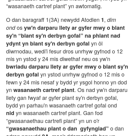
“wasanaeth cartref plant” yn awtomatig.
O dan baragraff 1(3A) newydd Atodlen
,
1
dim
os
ond
yw'n darparu llety ar gyfer mwy o blant
sy'n “blant sy'n derbyn gofal” na phlant nad
yn ôl
ydynt yn blant sy'n derbyn gofal
diwrnodau, wedi'i fesur dros unrhyw gyfnod o 12
mis yn ystod y 24 mis diwethaf neu os yw'n
bwriadu darparu llety ar gyfer mwy o blant sy'n
yn ystod unrhyw gyfnod o 12 mis o
derbyn gofal
fewn y 24 mis nesaf y bydd yr ysgol honno yn dod
yn
. Os nad yw'n darparu
wasanaeth cartref plant
llety gan fwyaf ar gyfer plant sy'n derbyn gofal,
bydd yn parhau'n wasanaeth cartref gofal ond
yn wasanaeth cartref plant. Gan fod
nid
“gwasanaethau cartrefi plant” yn un o'r
o dan
“gwasanaethau plant o dan gyfyngiad”