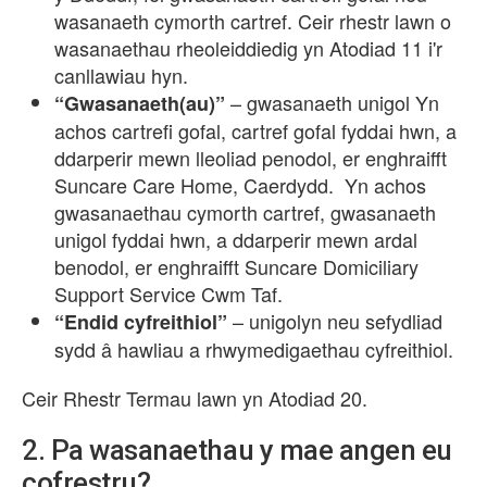
wasanaeth cymorth cartref. Ceir rhestr lawn o
wasanaethau rheoleiddiedig yn Atodiad 11 i'r
canllawiau hyn.
– gwasanaeth unigol Yn
“Gwasanaeth(au)”
achos cartrefi gofal, cartref gofal fyddai hwn, a
ddarperir mewn lleoliad penodol, er enghraifft
Suncare Care Home, Caerdydd. Yn achos
gwasanaethau cymorth cartref, gwasanaeth
unigol fyddai hwn, a ddarperir mewn ardal
benodol, er enghraifft Suncare Domiciliary
Support Service Cwm Taf.
– unigolyn neu sefydliad
“Endid cyfreithiol”
sydd â hawliau a rhwymedigaethau cyfreithiol.
Ceir Rhestr Termau lawn yn Atodiad 20.
2. Pa wasanaethau y mae angen eu
cofrestru?