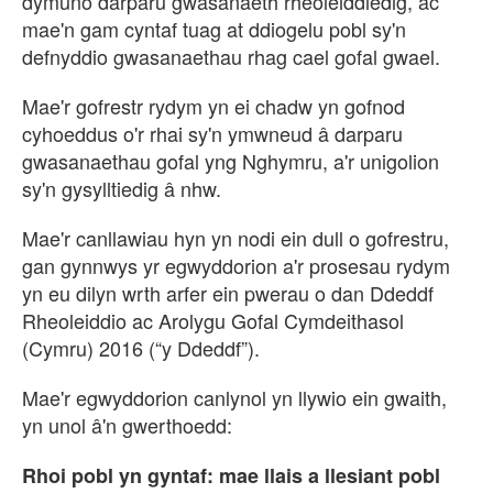
dymuno darparu gwasanaeth rheoleiddiedig, ac
mae'n gam cyntaf tuag at ddiogelu pobl sy'n
defnyddio gwasanaethau rhag cael gofal gwael.
Mae'r gofrestr rydym yn ei chadw yn gofnod
cyhoeddus o'r rhai sy'n ymwneud â darparu
gwasanaethau gofal yng Nghymru, a'r unigolion
sy'n gysylltiedig â nhw.
Mae'r canllawiau hyn yn nodi ein dull o gofrestru,
gan gynnwys yr egwyddorion a'r prosesau rydym
yn eu dilyn wrth arfer ein pwerau o dan Ddeddf
Rheoleiddio ac Arolygu Gofal Cymdeithasol
(Cymru) 2016 (“y Ddeddf”).
Mae'r egwyddorion canlynol yn llywio ein gwaith,
yn unol â'n gwerthoedd:
Rhoi pobl yn gyntaf: mae llais a llesiant pobl