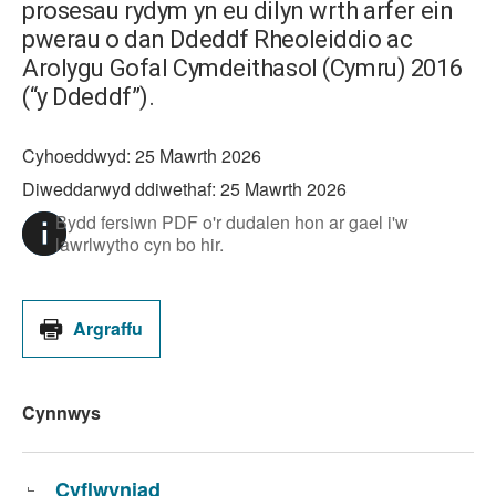
prosesau rydym yn eu dilyn wrth arfer ein
pwerau o dan Ddeddf Rheoleiddio ac
Arolygu Gofal Cymdeithasol (Cymru) 2016
(“y Ddeddf”).
Cyhoeddwyd:
25 Mawrth 2026
Diweddarwyd ddiwethaf:
25 Mawrth 2026
Bydd fersiwn PDF o'r dudalen hon ar gael i'w
lawrlwytho cyn bo hir.
Argraffu
Cynnwys
Cyflwyniad