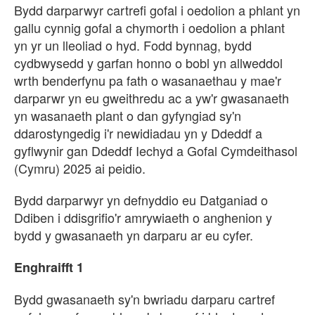
Bydd darparwyr cartrefi gofal i oedolion a phlant yn
gallu cynnig gofal a chymorth i oedolion a phlant
yn yr un lleoliad o hyd. Fodd bynnag, bydd
cydbwysedd y garfan honno o bobl yn allweddol
wrth benderfynu pa fath o wasanaethau y mae'r
darparwr yn eu gweithredu ac a yw'r gwasanaeth
yn wasanaeth plant o dan gyfyngiad sy'n
ddarostyngedig i'r newidiadau yn y Ddeddf a
gyflwynir gan Ddeddf Iechyd a Gofal Cymdeithasol
(Cymru) 2025 ai peidio.
Bydd darparwyr yn defnyddio eu Datganiad o
Ddiben i ddisgrifio'r amrywiaeth o anghenion y
bydd y gwasanaeth yn darparu ar eu cyfer.
Enghraifft 1
Bydd gwasanaeth sy'n bwriadu darparu cartref