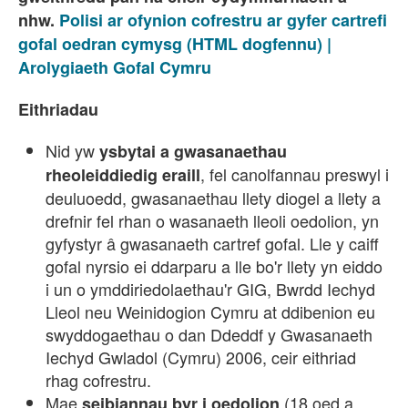
nhw.
Polisi ar ofynion cofrestru ar gyfer cartrefi
gofal oedran cymysg (HTML dogfennu) |
Arolygiaeth Gofal Cymru
Eithriadau
Nid yw
ysbytai a gwasanaethau
, fel canolfannau preswyl i
rheoleiddiedig eraill
deuluoedd, gwasanaethau llety diogel a llety a
drefnir fel rhan o wasanaeth lleoli oedolion, yn
gyfystyr â gwasanaeth cartref gofal. Lle y caiff
gofal nyrsio ei ddarparu a lle bo'r llety yn eiddo
i un o ymddiriedolaethau'r GIG, Bwrdd Iechyd
Lleol neu Weinidogion Cymru at ddibenion eu
swyddogaethau o dan Ddeddf y Gwasanaeth
Iechyd Gwladol (Cymru) 2006, ceir eithriad
rhag cofrestru.
Mae
(18 oed a
seibiannau byr i oedolion