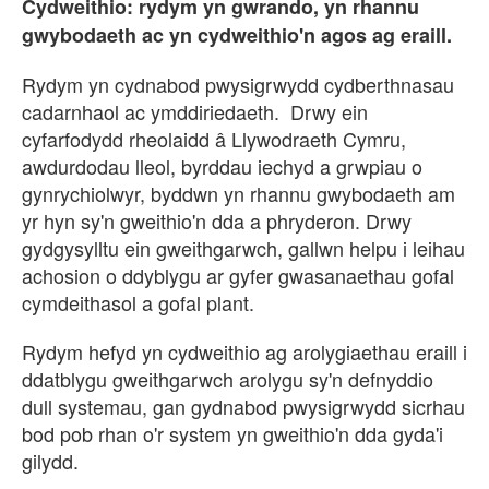
Cydweithio: rydym yn gwrando, yn rhannu
gwybodaeth ac yn cydweithio'n agos ag eraill.
Rydym yn cydnabod pwysigrwydd cydberthnasau
cadarnhaol ac ymddiriedaeth. Drwy ein
cyfarfodydd rheolaidd â Llywodraeth Cymru,
awdurdodau lleol, byrddau iechyd a grwpiau o
gynrychiolwyr, byddwn yn rhannu gwybodaeth am
yr hyn sy'n gweithio'n dda a phryderon. Drwy
gydgysylltu ein gweithgarwch, gallwn helpu i leihau
achosion o ddyblygu ar gyfer gwasanaethau gofal
cymdeithasol a gofal plant.
Rydym hefyd yn cydweithio ag arolygiaethau eraill i
ddatblygu gweithgarwch arolygu sy'n defnyddio
dull systemau, gan gydnabod pwysigrwydd sicrhau
bod pob rhan o'r system yn gweithio'n dda gyda'i
gilydd.