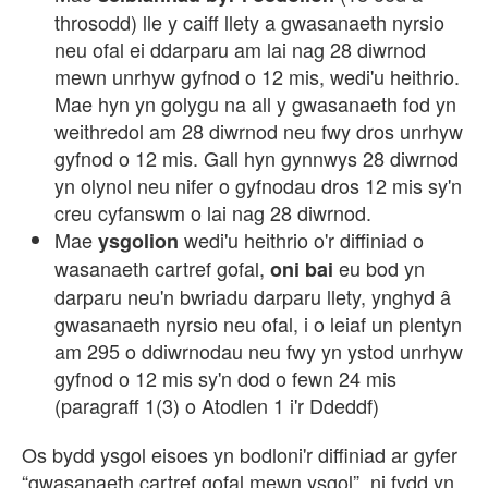
throsodd) lle y caiff llety a gwasanaeth nyrsio
neu ofal ei ddarparu am lai nag 28 diwrnod
mewn unrhyw gyfnod o 12 mis, wedi'u heithrio.
Mae hyn yn golygu na all y gwasanaeth fod yn
weithredol am 28 diwrnod neu fwy dros unrhyw
gyfnod o 12 mis. Gall hyn gynnwys 28 diwrnod
yn olynol neu nifer o gyfnodau dros 12 mis sy'n
creu cyfanswm o lai nag 28 diwrnod.
Mae
wedi'u heithrio o'r diffiniad o
ysgolion
wasanaeth cartref gofal,
eu bod yn
oni bai
darparu neu'n bwriadu darparu llety, ynghyd
gwasanaeth nyrsio neu ofal, i o leiaf un plentyn
am 295 o ddiwrnodau neu fwy yn ystod unrhyw
gyfnod o 12 mis sy'n dod o fewn 24 mis
(paragraff 1(3) o Atodlen 1 i'r Ddeddf)
Os bydd ysgol eisoes yn bodloni'r diffiniad ar gyfer
“gwasanaeth cartref gofal mewn ysgol”, ni fydd yn