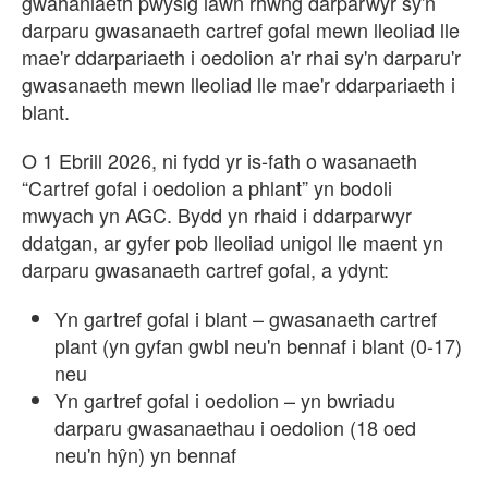
gwahaniaeth pwysig iawn rhwng darparwyr sy'n
darparu gwasanaeth cartref gofal mewn lleoliad lle
mae'r ddarpariaeth i oedolion a'r rhai sy'n darparu'r
gwasanaeth mewn lleoliad lle mae'r ddarpariaeth i
blant.
O 1 Ebrill 2026, ni fydd yr is-fath o wasanaeth
“Cartref gofal i oedolion a phlant” yn bodoli
mwyach yn AGC. Bydd yn rhaid i ddarparwyr
ddatgan, ar gyfer pob lleoliad unigol lle maent yn
darparu gwasanaeth cartref gofal, a ydynt:
Yn gartref gofal i blant – gwasanaeth cartref
plant (yn gyfan gwbl neu'n bennaf i blant (0-17)
neu
Yn gartref gofal i oedolion – yn bwriadu
darparu gwasanaethau i oedolion (18 oed
neu'n hŷn) yn bennaf