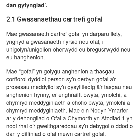
dan gyfyngiad’.
2.1 G
wasanaethau cartrefi gofal
Mae gwasanaeth cartref gofal yn darparu llety,
ynghyd â gwasanaeth nyrsio neu ofal, i
unigolyn/unigolion oherwydd eu bregusrwydd neu
eu hanghenion.
Mae “gofal” yn golygu anghenion a thasgau
corfforol dyddiol person sy'n derbyn gofal a'r
prosesau meddyliol sy'n gysylltiedig â'r tasgau neu
anghenion hynny, er enghraifft bwyta, ymolchi, a
chymryd meddyginiaeth a chofio bwyta, ymolchi a
chymryd meddyginiaeth. Mae ein Nodyn Ymarfer
ar y dehongliad o Ofal a Chymorth yn Atodiad 1 yn
nodi rhai o'r gweithgareddau sy'n debygol o ddod o
dan y diffiniad o ofal mewn cartref gofal.