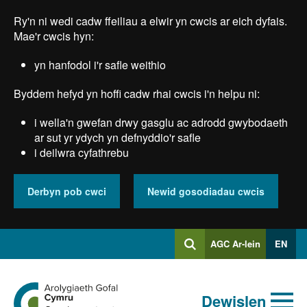
Skip
Ry'n ni wedi cadw ffeiliau a elwir yn cwcis ar eich dyfais.
to
main
Mae'r cwcis hyn:
content
yn hanfodol i'r safle weithio
Byddem hefyd yn hoffi cadw rhai cwcis i'n helpu ni:
i wella'n gwefan drwy gasglu ac adrodd gwybodaeth
ar sut yr ydych yn defnyddio'r safle
i deilwra cyfathrebu
Derbyn pob cwci
Newid gosodiadau cwcis
Mewngofnodi
AGC Ar-lein
EN
Chwilio
i
Chwiliad
Chwilio
Ewch
allweddeiriau
Dewislen
i