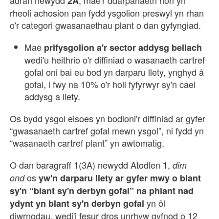
adran newydd
, mae'r ddarpariaeth hon yn
2A
rheoli achosion pan fydd ysgolion preswyl yn rhan
o'r categori gwasanaethau plant o dan gyfyngiad.
Mae
prifysgolion a'r sector addysg bellach
wedi'u heithrio o'r diffiniad o wasanaeth cartref
gofal oni bai eu bod yn darparu llety, ynghyd
gofal, i fwy na 10% o'r holl fyfyrwyr sy'n cael
addysg a llety.
Os bydd ysgol eisoes yn bodloni'r diffiniad ar gyfer
“gwasanaeth cartref gofal mewn ysgol”, ni fydd yn
“wasanaeth cartref plant” yn awtomatig.
O dan baragraff 1(3A) newydd Atodlen
,
1
dim
os
ond
yw'n darparu llety ar gyfer mwy o blant
sy'n “blant sy'n derbyn gofal” na phlant nad
yn ôl
ydynt yn blant sy'n derbyn gofal
diwrnodau, wedi'i fesur dros unrhyw gyfnod o 12