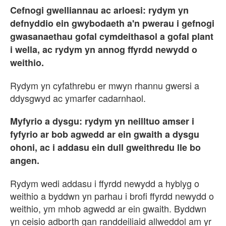
Cefnogi gwelliannau ac arloesi: rydym yn
defnyddio ein gwybodaeth a'n pwerau i gefnogi
gwasanaethau gofal cymdeithasol a gofal plant
i wella, ac rydym yn annog ffyrdd newydd o
weithio.
Rydym yn cyfathrebu er mwyn rhannu gwersi a
ddysgwyd ac ymarfer cadarnhaol.
Myfyrio a dysgu: rydym yn neilltuo amser i
fyfyrio ar bob agwedd ar ein gwaith a dysgu
ohoni, ac i addasu ein dull gweithredu lle bo
angen.
Rydym wedi addasu i ffyrdd newydd a hyblyg o
weithio a byddwn yn parhau i brofi ffyrdd newydd o
weithio, ym mhob agwedd ar ein gwaith. Byddwn
yn ceisio adborth gan randdeiliaid allweddol am yr