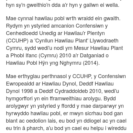
hyn sy'n gweithio'n dda a'r hyn y gallwn ei wella.
Mae cynnal hawliau pobl wrth wraidd ein gwaith.
Rydym yn ystyried amcanion Confensiwn y
Cenhedloedd Unedig ar Hawliau'r Plentyn
(CCUHP) a 'Cynllun Hawliau Plant' Llywodraeth
Cymru, sydd wedi'u nodi ym Mesur Hawliau Plant
a Phobl Ifanc (Cymru) 2010 a'r Datganiad o
Hawliau Pobl Hŷn yng Nghymru (2014).
Mae erthyglau perthnasol y CCUHP, y Confensiwn
Ewropeaidd ar Hawliau Dynol, Deddf Hawliau
Dynol 1998 a Deddf Cydraddoldeb 2010, wedi'u
hymgorffori yn ein fframweithiau arolygu. Bydd
arolygwyr yn ystyried y ffordd y mae darparwyr yn
hyrwyddo hawliau pobl, er mwyn sicrhau bod gan
blant ac oedolion lais, eu bod yn ddiogel ac yn cael
eu trin â pharch, a'u bod yn cael eu helpu i wireddu