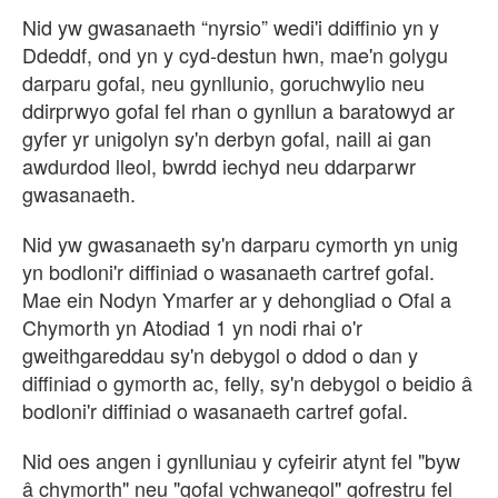
Nid yw gwasanaeth “nyrsio” wedi'i ddiffinio yn y
Ddeddf, ond yn y cyd-destun hwn, mae'n golygu
darparu gofal, neu gynllunio, goruchwylio neu
ddirprwyo gofal fel rhan o gynllun a baratowyd ar
gyfer yr unigolyn sy'n derbyn gofal, naill ai gan
awdurdod lleol, bwrdd iechyd neu ddarparwr
gwasanaeth.
Nid yw gwasanaeth sy'n darparu cymorth yn unig
yn bodloni'r diffiniad o wasanaeth cartref gofal.
Mae ein Nodyn Ymarfer ar y dehongliad o Ofal a
Chymorth yn Atodiad 1 yn nodi rhai o'r
gweithgareddau sy'n debygol o ddod o dan y
diffiniad o gymorth ac, felly, sy'n debygol o beidio
bodloni'r diffiniad o wasanaeth cartref gofal.
Nid oes angen i gynlluniau y cyfeirir atynt fel "byw
chymorth" neu "gofal ychwanegol" gofrestru fel