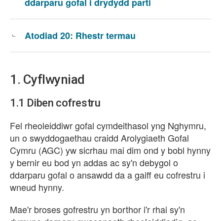
ddarparu gofal i drydydd parti
Atodiad 20: Rhestr termau
1. Cyflwyniad
1.1
Diben cofrestru
Fel rheoleiddiwr gofal cymdeithasol yng Nghymru,
un o swyddogaethau craidd Arolygiaeth Gofal
Cymru (AGC) yw sicrhau mai dim ond y bobl hynny
y bernir eu bod yn addas ac sy'n debygol o
ddarparu gofal o ansawdd da a gaiff eu cofrestru i
wneud hynny.
Mae'r broses gofrestru yn borthor i'r rhai sy'n