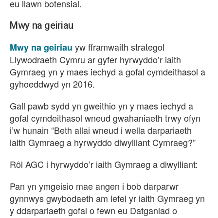
eu llawn botensial.
Mwy na geiriau
yw fframwaith strategol
Mwy na geiriau
Llywodraeth Cymru ar gyfer hyrwyddo’r iaith
Gymraeg yn y maes iechyd a gofal cymdeithasol a
gyhoeddwyd yn 2016.
Gall pawb sydd yn gweithio yn y maes iechyd a
gofal cymdeithasol wneud gwahaniaeth trwy ofyn
i’w hunain “Beth allai wneud i wella darpariaeth
iaith Gymraeg a hyrwyddo diwylliant Cymraeg?”
Rôl AGC i hyrwyddo’r iaith Gymraeg a diwylliant:
Pan yn ymgeisio mae angen i bob darparwr
gynnwys gwybodaeth am lefel yr iaith Gymraeg yn
y ddarpariaeth gofal o fewn eu Datganiad o