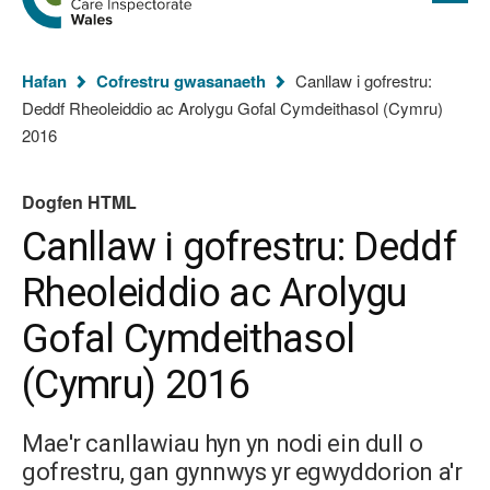
cyflawn
hafan
Arolygiaeth
Gofal
Rydych
Cymru
Hafan
Cofrestru gwasanaeth
Canllaw i gofrestru:
chi
Deddf Rheoleiddio ac Arolygu Gofal Cymdeithasol (Cymru)
yma:
(Dogfen
2016
HTML)
Dogfen HTML
Canllaw i gofrestru: Deddf
Rheoleiddio ac Arolygu
Gofal Cymdeithasol
(Cymru) 2016
Mae'r canllawiau hyn yn nodi ein dull o
gofrestru, gan gynnwys yr egwyddorion a'r