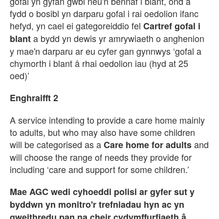
gofal yn gyfan gwbl neu'n bennaf i blant, ond a
fydd o bosibl yn darparu gofal i rai oedolion ifanc
hefyd, yn cael ei gategoreiddio fel
Cartref gofal i
a bydd yn dewis yr amrywiaeth o anghenion
blant
y mae'n darparu ar eu cyfer gan gynnwys ‘gofal a
chymorth i blant â rhai oedolion iau (hyd at 25
oed)’
Enghraifft 2
A service intending to provide a care home mainly
to adults, but who may also have some children
will be categorised as a
and
Care home for adults
will choose the range of needs they provide for
including ‘care and support for some children.’
Mae AGC wedi cyhoeddi polisi ar gyfer sut y
byddwn yn monitro'r trefniadau hyn ac yn
gweithredu pan na cheir cydymffurfiaeth