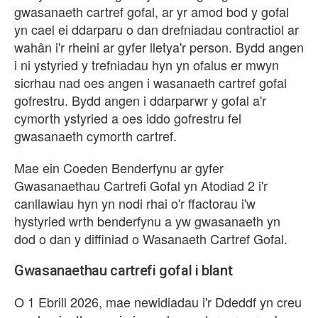
gwasanaeth cartref gofal, ar yr amod bod y gofal
yn cael ei ddarparu o dan drefniadau contractiol ar
wahân i'r rheini ar gyfer lletya'r person. Bydd angen
i ni ystyried y trefniadau hyn yn ofalus er mwyn
sicrhau nad oes angen i wasanaeth cartref gofal
gofrestru. Bydd angen i ddarparwr y gofal a'r
cymorth ystyried a oes iddo gofrestru fel
gwasanaeth cymorth cartref.
Mae ein Coeden Benderfynu ar gyfer
Gwasanaethau Cartrefi Gofal yn Atodiad 2 i'r
canllawiau hyn yn nodi rhai o'r ffactorau i'w
hystyried wrth benderfynu a yw gwasanaeth yn
dod o dan y diffiniad o Wasanaeth Cartref Gofal.
Gwasanaethau cartrefi gofal i blant
O 1 Ebrill 2026, mae newidiadau i'r Ddeddf yn creu