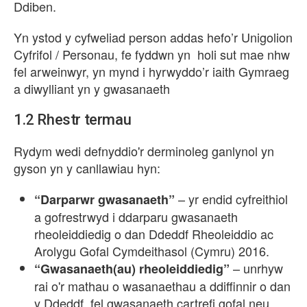
Ddiben.
Yn ystod y cyfweliad person addas hefo’r Unigolion
Cyfrifol / Personau, fe fyddwn yn holi sut mae nhw
fel arweinwyr, yn mynd i hyrwyddo’r iaith Gymraeg
a diwylliant yn y gwasanaeth
1.2
Rhestr termau
Rydym wedi defnyddio'r derminoleg ganlynol yn
gyson yn y canllawiau hyn:
– yr endid cyfreithiol
“Darparwr gwasanaeth”
a gofrestrwyd i ddarparu gwasanaeth
rheoleiddiedig o dan Ddeddf Rheoleiddio ac
Arolygu Gofal Cymdeithasol (Cymru) 2016.
– unrhyw
“Gwasanaeth(au) rheoleiddiedig”
rai o'r mathau o wasanaethau a ddiffinnir o dan
y Ddeddf, fel gwasanaeth cartrefi gofal neu