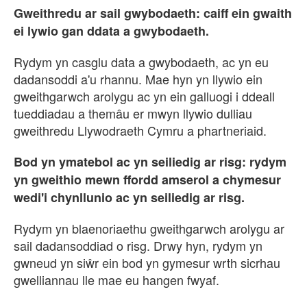
Gweithredu ar sail gwybodaeth: caiff ein gwaith
ei lywio gan ddata a gwybodaeth.
Rydym yn casglu data a gwybodaeth, ac yn eu
dadansoddi a'u rhannu. Mae hyn yn llywio ein
gweithgarwch arolygu ac yn ein galluogi i ddeall
tueddiadau a themâu er mwyn llywio dulliau
gweithredu Llywodraeth Cymru a phartneriaid.
Bod yn ymatebol ac yn seiliedig ar risg: rydym
yn gweithio mewn ffordd amserol a chymesur
wedi'i chynllunio ac yn seiliedig ar risg.
Rydym yn blaenoriaethu gweithgarwch arolygu ar
sail dadansoddiad o risg. Drwy hyn, rydym yn
gwneud yn siŵr ein bod yn gymesur wrth sicrhau
gwelliannau lle mae eu hangen fwyaf.