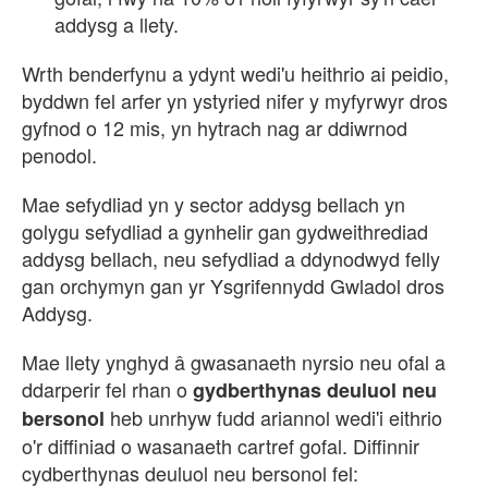
addysg a llety.
Wrth benderfynu a ydynt wedi'u heithrio ai peidio,
byddwn fel arfer yn ystyried nifer y myfyrwyr dros
gyfnod o 12 mis, yn hytrach nag ar ddiwrnod
penodol.
Mae sefydliad yn y sector addysg bellach yn
golygu sefydliad a gynhelir gan gydweithrediad
addysg bellach, neu sefydliad a ddynodwyd felly
gan orchymyn gan yr Ysgrifennydd Gwladol dros
Addysg.
Mae llety ynghyd â gwasanaeth nyrsio neu ofal a
ddarperir fel rhan o
gydberthynas deuluol neu
heb unrhyw fudd ariannol wedi'i eithrio
bersonol
o'r diffiniad o wasanaeth cartref gofal. Diffinnir
cydberthynas deuluol neu bersonol fel: