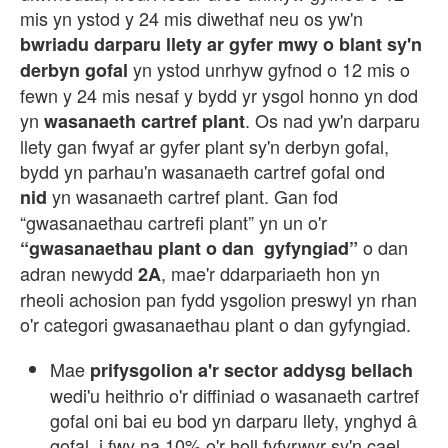
mis yn ystod y 24 mis diwethaf neu os yw'n
bwriadu darparu llety ar gyfer mwy o blant sy'n
yn ystod unrhyw gyfnod o 12 mis o
derbyn gofal
fewn y 24 mis nesaf y bydd yr ysgol honno yn dod
yn
. Os nad yw'n darparu
wasanaeth cartref plant
llety gan fwyaf ar gyfer plant sy'n derbyn gofal,
bydd yn parhau'n wasanaeth cartref gofal ond
yn wasanaeth cartref plant. Gan fod
nid
“gwasanaethau cartrefi plant” yn un o'r
o dan
“gwasanaethau plant o dan gyfyngiad”
adran newydd
, mae'r ddarpariaeth hon yn
2A
rheoli achosion pan fydd ysgolion preswyl yn rhan
o'r categori gwasanaethau plant o dan gyfyngiad.
Mae
prifysgolion a'r sector addysg bellach
wedi'u heithrio o'r diffiniad o wasanaeth cartref
gofal oni bai eu bod yn darparu llety, ynghyd
gofal, i fwy na 10% o'r holl fyfyrwyr sy'n cael