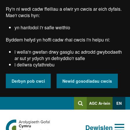
Skip
Ry'n ni wedi cadw ffeiliau a elwir yn cwcis ar eich dyfais.
to
main
Mae'r cwcis hyn:
content
yn hanfodol i'r safle weithio
Byddem hefyd yn hoffi cadw rhai cwcis i'n helpu ni:
i wella'n gwefan drwy gasglu ac adrodd gwybodaeth
ar sut yr ydych yn defnyddio'r safle
i deilwra cyfathrebu
Derbyn pob cwci
Newid gosodiadau cwcis
Mewngofnodi
AGC Ar-lein
EN
Chwilio
i
Chwiliad
Chwilio
Ewch
allweddeiriau
Dewislen
i