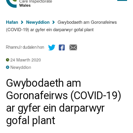
cyflawn
hafan
Arolygiaeth
Gofal
Rydych
Cymru
Hafan
Newyddion
Gwybodaeth am Goronafeirws
chi
(COVID-19) ar gyfer ein darparwyr gofal plant
yma:
Rhannu’r dudalen hon
24 Mawrth 2020
Newyddion
Gwybodaeth am
Goronafeirws (COVID-19)
ar gyfer ein darparwyr
gofal plant