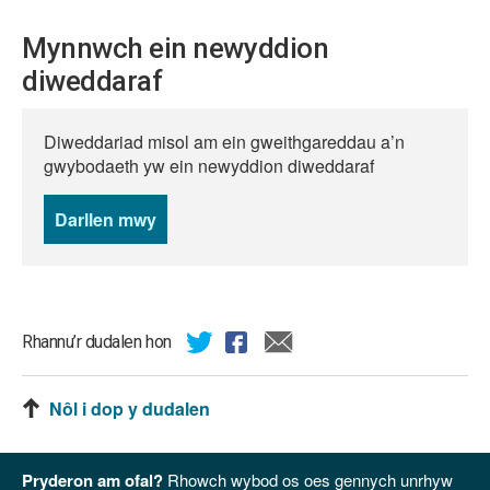
Mynnwch ein newyddion
diweddaraf
Diweddariad misol am ein gweithgareddau a’n
gwybodaeth yw ein newyddion diweddaraf
Darllen mwy
o
newyddion
Rhannu’r dudalen hon
Nôl i dop y dudalen
Pryderon am ofal?
Rhowch wybod os oes gennych unrhyw