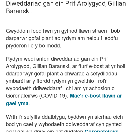
Diweddariad gan ein Prif Arolygydd, Gillian
Baranski.
Gwyddom food hwn yn gyfnod llawn straen i bob
darparwr gofal plant ac rydym am helpu i leddfu
pryderon lle y bo modd.
Rydym wedi anfon diweddariad gan ein Prif
Arolygydd, Gillian Baranski, ar ffurf e-bost at yr holl
ddarparwyr gofal plant a chwarae a sefydliadau
ymbarél ar y ffordd rydym yn gweithio i roi'r
wybodaeth ddiweddaraf i chi am yr achosion o
Goronafeirws (COVID-19).
Mae'r e-bost llawn ar
.
gael yma
Wrth i'r sefyllfa ddatblygu, byddwn yn sicrhau eich
bod yn cael y wybodaeth ddiweddaraf cyn gynted
ag y gallwn drwy ein prif dudalen
Coronafeirws