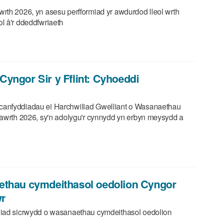
rth 2026, yn asesu perfformiad yr awdurdod lleol wrth
l â'r ddeddfwriaeth
yngor Sir y Fflint: Cyhoeddi
canfyddiadau ei Harchwiliad Gwelliant o Wasanaethau
Mawrth 2026, sy'n adolygu'r cynnydd yn erbyn meysydd a
ethau cymdeithasol oedolion Cyngor
wr
liad sicrwydd o wasanaethau cymdeithasol oedolion