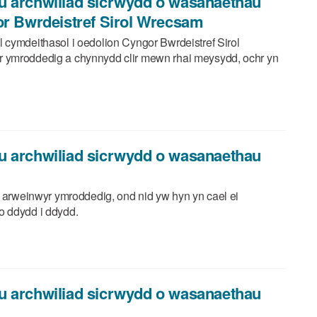
u archwiliad sicrwydd o wasanaethau
or Bwrdeistref Sirol Wrecsam
 cymdeithasol i oedolion Cyngor Bwrdeistref Sirol
r ymroddedig a chynnydd clir mewn rhai meysydd, ochr yn
u archwiliad sicrwydd o wasanaethau
c arweinwyr ymroddedig, ond nid yw hyn yn cael ei
o ddydd i ddydd.
u archwiliad sicrwydd o wasanaethau