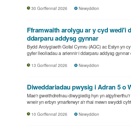
30 Gorffennaf 2026
Newyddion
Fframwaith arolygu ar y cyd wedi'i d
ddarparu addysg gynnar
Bydd Arolygiaeth Gofal Cymru (AGC) ac Estyn yn cyf
gyfer lleoliadau a ariennir i ddarparu addysg gynnar
13 Gorffennaf 2026
Newyddion
Diweddariadau pwysig i Adran 5 o 
Mae'r gweithdrefnau diwygiedig hyn yn atgyfnerthu'r
wneir yn erbyn ymarferwyr a'r rhai mewn swyddi cyfr
10 Gorffennaf 2026
Newyddion