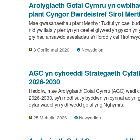
Arolygiaeth Gofal Cymru yn cwblha
plant Cyngor Bwrdeistref Sirol Mert
Mae gwasanaethau plant Merthyr Tudful yn cael budd 
nid yw llais y plentyn yn cael ei glywed yn gyson y
gryfhau ansawdd asesiadau a'r ffordd y caiff troth
8 Gorffennaf 2026
Newyddion
AGC yn cyhoeddi Strategaeth Cyfat
2026-2030
Heddiw, mae Arolygiaeth Gofal Cymru (AGC) wedi cy
2026-2030, sy'n nodi sut y byddwn yn cynnal ac yn gw
dylanwadol yn y dirwedd gofal yng Nghymru.
25 Mehefin 2026
Newyddion