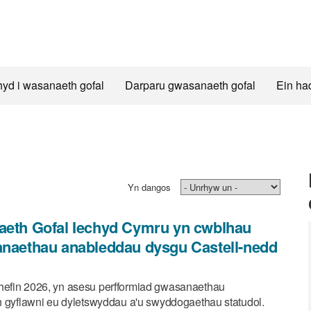
hyd i wasanaeth gofal
Darparu gwasanaeth gofal
Ein ha
Yn dangos
iaeth Gofal Iechyd Cymru yn cwblhau
sanaethau anableddau dysgu Castell-nedd
hefin 2026, yn asesu perfformiad gwasanaethau
th gyflawni eu dyletswyddau a'u swyddogaethau statudol.