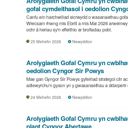
Arolygiaeth Gofal Cymru yn cwblha
gofal cymdeithasol i oedolion Cyng
Canfu ein harchwiliad sicrwydd o wasanaethau gofal
Wrecsam rhwng mis Ebrill a mis Mai 2026 arweinwy
ochr â heriau sy'n effeithio ar brofiadau pobl.
25 Mehefin 2026
Newyddion
Arolygiaeth Gofal Cymru yn cwblha
oedolion Cyngor Sir Powys
Mae gan Gyngor Sir Powys gyfeiriad strategol clir a
adlewyrchu'n gyson yn y gwasanaethau a ddarperir 
24 Mehefin 2026
Newyddion
Arolygiaeth Gofal Cymru yn cwblha
plant Cyngor Abertawe