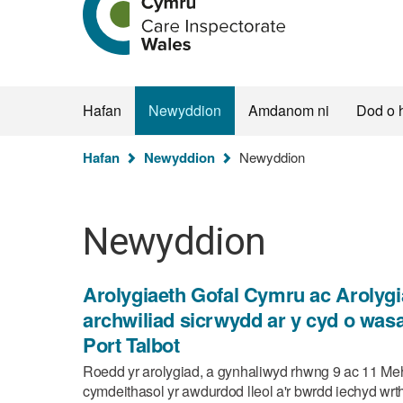
hafan
Arolygiaeth
Gofal
Cymru
Hafan
Newyddion
Amdanom ni
Dod o 
Rydych
Hafan
Newyddion
Newyddion
chi
yma:
Newyddion
Arolygiaeth Gofal Cymru ac Arolyg
archwiliad sicrwydd ar y cyd o wa
Port Talbot
Roedd yr arolygiad, a gynhaliwyd rhwng 9 ac 11 Me
cymdeithasol yr awdurdod lleol a'r bwrdd iechyd wr