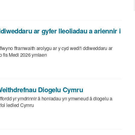
diweddaru ar gyfer lleoliadau a ariennir i
lwyno fframwaith arolygu ar y cyd wedi'i ddiweddaru ar
 o fis Medi 2026 ymlaen
Weithdrefnau Diogelu Cymru
 ffordd yr ymdrinnir â honiadau yn ymwneud â diogelu a
ifol ledled Cymru