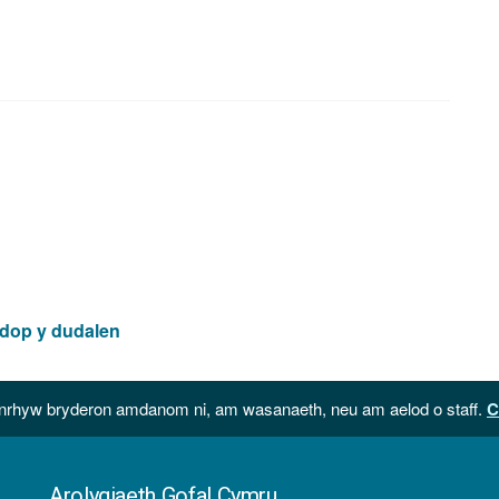
 dop y dudalen
hyw bryderon amdanom ni, am wasanaeth, neu am aelod o staff.
C
Arolygiaeth Gofal Cymru