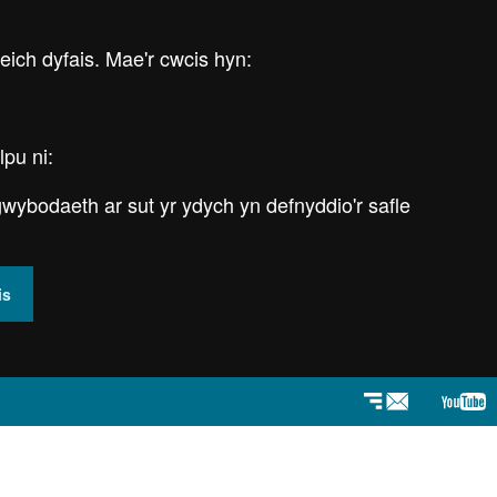
 eich dyfais. Mae'r cwcis hyn:
lpu ni:
wybodaeth ar sut yr ydych yn defnyddio'r safle
is
Newyddlenni
You