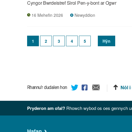
Cyngor Bwrdeistref Sirol Pen-y-bont ar Ogwr
16 Mehefin 2026
Newyddion
Pagination
Tudalen
1
Page
2
Page
3
Page
4
Page
5
Next
Hŷn
gyfredol
page
Nôl i
Rhannu’r dudalen hon
Pryderon am ofal?
Rhowch wybod os oes gennych unr
Hafan