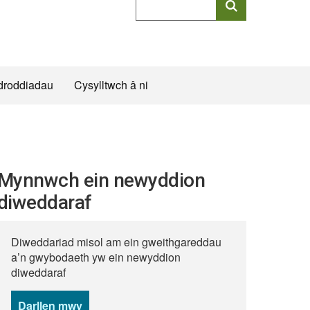
allweddeiriau
cyflawn
droddiadau
Cysylltwch â ni
Mynnwch ein newyddion
diweddaraf
Diweddariad misol am ein gweithgareddau
a’n gwybodaeth yw ein newyddion
diweddaraf
Darllen mwy
o