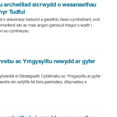
u archwiliad sicrwydd o wasanaethau
hyr Tudful
o arweinwyr tosturiol a gweithlu llawn cymhelliant, ond
n ymarferol eto ac mae angen gwneud rhagor o waith i
wyon eu cymhwyso.
hrebu ac Ymgysylltu newydd ar gyfer
hoeddi ei Strategaeth Cyfathrebu ac Ymgysylltu ar gyfer
ella ein sefyllfa fel llais gweladwy, dibynadwy a