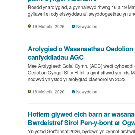
Roedd yr arolygiad, a gynhaliwyd rhwng 16 a 19 Maw
gyflawni ei ddyletswyddau a'i swyddogaethau yn uno
19 Mehefin 2026
Newyddion
Arolygiad o Wasanaethau Oedolion C
canfyddiadau AGC
Mae Arolygiaeth Gofal Cymru (AGC) wedi cyhoeddi 
Oedolion Cyngor Sir y Fflint, a gynhaliwyd ym mis 
nodwyd yn ystod yr arolygiad blaenorol yn 2023
18 Mehefin 2026
Newyddion
Hoffem glywed eich barn ar wasana
Bwrdeistref Sirol Pen-y-bont ar Og
Yn ystod Gorffennaf 2026, byddwn yn cynnal archwi