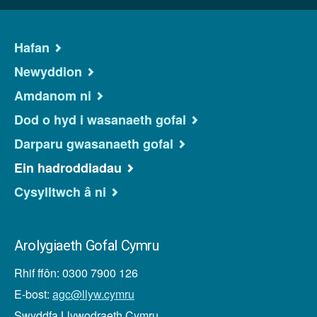
Hafan
Newyddion
Amdanom ni
Dod o hyd i wasanaeth gofal
Darparu gwasanaeth gofal
Ein hadroddiadau
Cysylltwch â ni
Arolygiaeth Gofal Cymru
Rhif ffôn: 0300 7900 126
E-bost:
agc@llyw.cymru
Swyddfa Llywodraeth Cymru