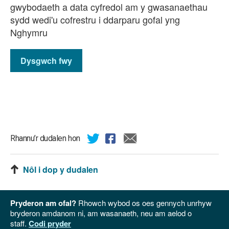
gwybodaeth a data cyfredol am y gwasanaethau
sydd wedi'u cofrestru i ddarparu gofal yng
Nghymru
Dysgwch fwy
Rhannu’r dudalen hon
Nôl i dop y dudalen
Pryderon am ofal?
Rhowch wybod os oes gennych unrhyw
bryderon amdanom ni, am wasanaeth, neu am aelod o
staff.
Codi pryder