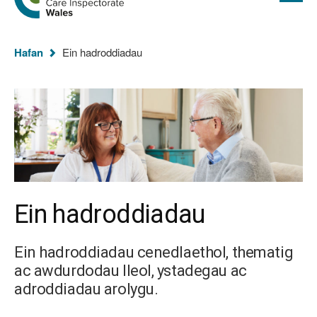
cyflawn
hafan
Arolygiaeth
Gofal
Rydych
Cymru
Hafan
Ein hadroddiadau
chi
yma:
Ein hadroddiadau
Ein hadroddiadau cenedlaethol, thematig
ac awdurdodau lleol, ystadegau ac
adroddiadau arolygu.