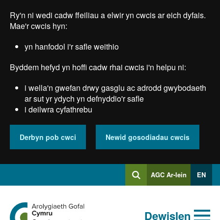
Skip
Ry'n ni wedi cadw ffeiliau a elwir yn cwcis ar eich dyfais.
to
main
Mae'r cwcis hyn:
content
yn hanfodol i'r safle weithio
Byddem hefyd yn hoffi cadw rhai cwcis i'n helpu ni:
i wella'n gwefan drwy gasglu ac adrodd gwybodaeth
ar sut yr ydych yn defnyddio'r safle
i deilwra cyfathrebu
Derbyn pob cwci
Newid gosodiadau cwcis
Mewngofnodi
AGC Ar-lein
EN
Chwilio
i
Chwiliad
Chwilio
Ewch
allweddeiriau
Dewislen
i