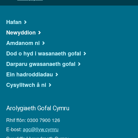
Hafan
Newyddion
Amdanom ni
Dod o hyd i wasanaeth gofal
Darparu gwasanaeth gofal
Ein hadroddiadau
Cysylltwch â ni
Arolygiaeth Gofal Cymru
Rhif ffôn: 0300 7900 126
E-bost:
agc@llyw.cymru