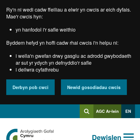
Skip
Ry'n ni wedi cadw ffeiliau a elwir yn cwcis ar eich dyfais.
to
main
Mae'r cwcis hyn:
content
yn hanfodol i'r safle weithio
Byddem hefyd yn hoffi cadw rhai cwcis i'n helpu ni:
i wella'n gwefan drwy gasglu ac adrodd gwybodaeth
ar sut yr ydych yn defnyddio'r safle
i deilwra cyfathrebu
Derbyn pob cwci
Newid gosodiadau cwcis
Mewngofnodi
AGC Ar-lein
EN
Chwilio
i
Chwiliad
Chwilio
Ewch
allweddeiriau
Dewislen
i