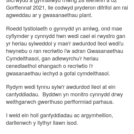
Gorffennaf 2021, lle codwyd pryderon difrifol am rai
agweddau ar y gwasanaethau plant.
Roedd tystiolaeth o gynnydd yn amlwg, ond mae
cyflymder y cynnydd hwn wedi cael ei rwystro gan
yr heriau sylweddol y mae'r awdurdod lleol wedi'u
hwynebu o ran recriwtio i'w adran Gwasanaethau
Cymdeithasol, gan adlewyrchu'r heriau
cenedlaethol ehangach o recriwtio i'r
gwasanaethau iechyd a gofal cymdeithasol.
Rydym wedi tynnu sylw'r awdurdod lleol at ein
canfyddiadau. Byddwn yn monitro cynnydd drwy
weithgarwch gwerthuso perfformiad parhaus.
I weld ein holl ganfyddiadau ac argymhellion,
darllenwch y llythyr llawn isod.