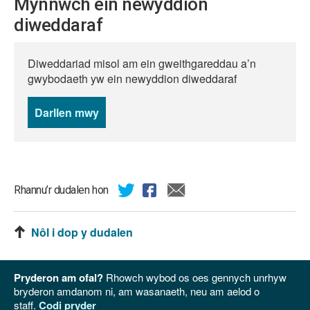
Mynnwch ein newyddion
diweddaraf
Diweddariad misol am ein gweithgareddau a’n
gwybodaeth yw ein newyddion diweddaraf
Darllen mwy
o
newyddion
Rhannu’r dudalen hon
Nôl i dop y dudalen
Pryderon am ofal?
Rhowch wybod os oes gennych unrhyw
bryderon amdanom ni, am wasanaeth, neu am aelod o
staff.
Codi pryder