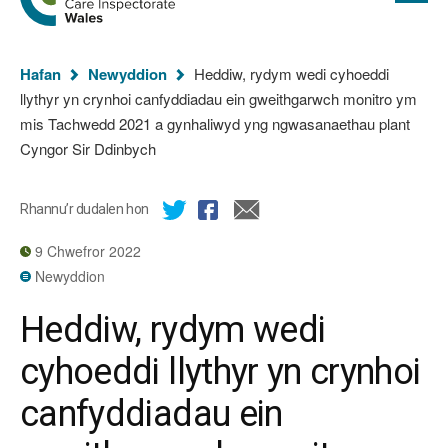
cyflawn
hafan
Arolygiaeth
Gofal
Rydych
Cymru
Hafan
Newyddion
Heddiw, rydym wedi cyhoeddi
chi
llythyr yn crynhoi canfyddiadau ein gweithgarwch monitro ym
yma:
mis Tachwedd 2021 a gynhaliwyd yng ngwasanaethau plant
Cyngor Sir Ddinbych
Rhannu’r dudalen hon
9 Chwefror 2022
Newyddion
Heddiw, rydym wedi
cyhoeddi llythyr yn crynhoi
canfyddiadau ein