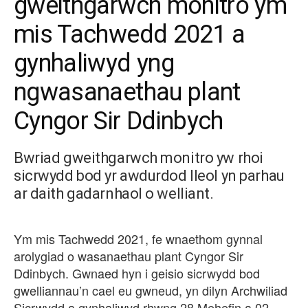
gweithgarwch monitro ym
mis Tachwedd 2021 a
gynhaliwyd yng
ngwasanaethau plant
Cyngor Sir Ddinbych
Bwriad gweithgarwch monitro yw rhoi
sicrwydd bod yr awdurdod lleol yn parhau
ar daith gadarnhaol o welliant.
Ym mis Tachwedd 2021, fe wnaethom gynnal
arolygiad o wasanaethau plant Cyngor Sir
Ddinbych. Gwnaed hyn i geisio sicrwydd bod
gwelliannau’n cael eu gwneud, yn dilyn Archwiliad
Sicrwydd a gynhaliwyd rhwng 28 Mehefin a 02