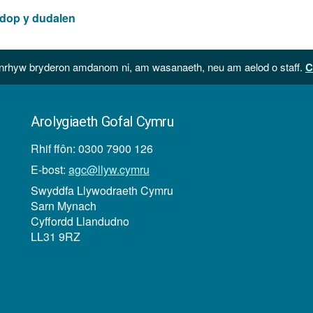
 dop y dudalen
hyw bryderon amdanom ni, am wasanaeth, neu am aelod o staff.
C
Arolygiaeth Gofal Cymru
Rhif ffôn: 0300 7900 126
E-bost:
agc@llyw.cymru
Swyddfa Llywodraeth Cymru
Sarn Mynach
Cyffordd Llandudno
LL31 9RZ