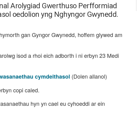
nal Arolygiad Gwerthuso Perfformiad
asol oedolion yng Nghyngor Gwynedd.
chymorth gan Gyngor Gwynedd, hoffem glywed am
rolwg isod a rhoi eich adborth i ni erbyn 23 Medi
(Dolen allanol)
 gwasanaethau cymdeithasol
rbyn copi caled.
wasanaethau hyn yn cael eu cyhoeddi ar ein