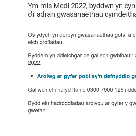
Ym mis Medi 2022, byddwn yn cyn
o'r adran gwasanaethau cymdeith
Os ydych yn derbyn gwasanaethau gofal a 
eich profiadau.
Byddem yn ddiolchgar pe gallech gwblhau’r a
2022.
Arolwg ar gyfer pobl sy'n defnyddio
Gallwch chi hefyd ffonio 0300 7900 126 i dde
Bydd ein hadroddiadau arolygu ar gyfer y g
gwefan.