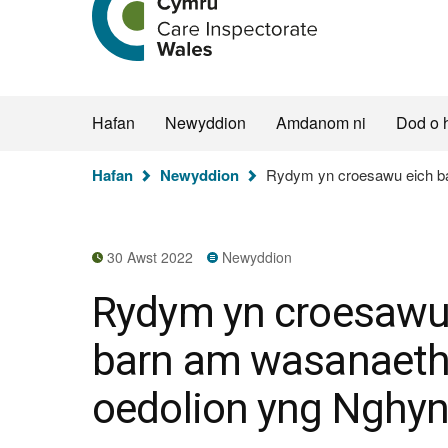
hafan
Arolygiaeth
Gofal
Cymru
Hafan
Newyddion
Amdanom ni
Dod o 
Rydych
Hafan
Newyddion
Rydym yn croesawu eich ba
chi
yma:
30 Awst 2022
Newyddion
Rydym yn croesawu
barn am wasanaeth
oedolion yng Nghy