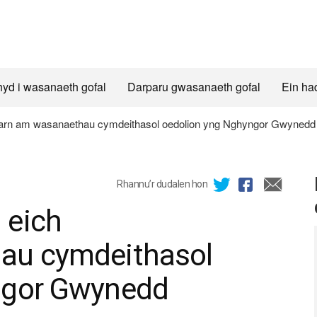
hyd i wasanaeth gofal
Darparu gwasanaeth gofal
Ein ha
rn am wasanaethau cymdeithasol oedolion yng Nghyngor Gwynedd
Rhannu’r dudalen hon
 eich
au cymdeithasol
ngor Gwynedd