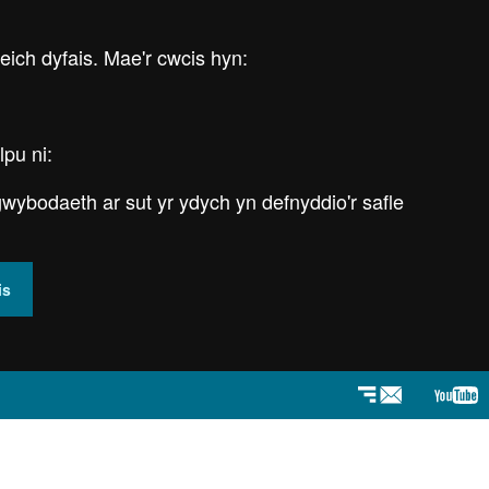
 eich dyfais. Mae'r cwcis hyn:
lpu ni:
wybodaeth ar sut yr ydych yn defnyddio'r safle
is
Newyddlenni
You