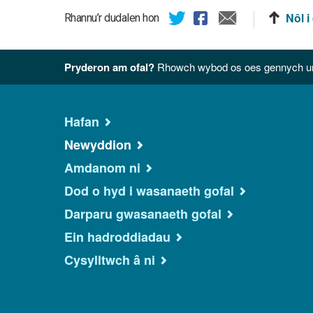
Nôl i
Rhannu’r dudalen hon
Pryderon am ofal?
Rhowch wybod os oes gennych unr
Hafan
Newyddion
Amdanom ni
Dod o hyd i wasanaeth gofal
Darparu gwasanaeth gofal
Ein hadroddiadau
Cysylltwch â ni