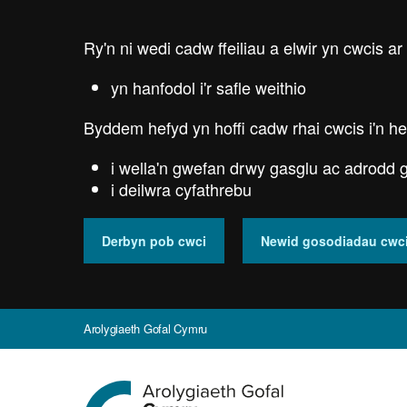
Skip
to
Ry'n ni wedi cadw ffeiliau a elwir yn cwcis ar
main
content
yn hanfodol i'r safle weithio
Byddem hefyd yn hoffi cadw rhai cwcis i'n he
i wella'n gwefan drwy gasglu ac adrodd g
i deilwra cyfathrebu
Derbyn pob cwci
Newid gosodiadau cwc
Arolygiaeth Gofal Cymru
Ewch
i