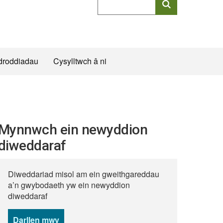
allweddeiriau
cyflawn
droddiadau
Cysylltwch â ni
Mynnwch ein newyddion
diweddaraf
Diweddariad misol am ein gweithgareddau
a’n gwybodaeth yw ein newyddion
diweddaraf
Darllen mwy
o