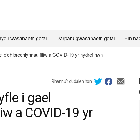
hyd i wasanaeth gofal
Darparu gwasanaeth gofal
Ein ha
gael eich brechlynnau ffliw a COVID-19 yr hydref hwn
Rhannu’r dudalen hon
yfle i gael
liw a COVID-19 yr