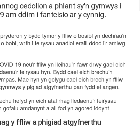
nog oedolion a phlant sy'n gymwys i
9 am ddim i fanteisio ar y cynnig.
ryderon y bydd tymor y ffliw o bosibl yn dechrau'n
o bobl, wrth i feirysau anadlol eraill ddod i'r amlwg
VID-19 neu'r ffliw yn lleihau'n fawr drwy gael eich
edaenu'r feirysau hyn. Bydd cael eich brechu'n
 cwmpas. Mae hyn yn golygu cael eich brechlyn ffliw
gynnwys y pigiad atgyfnerthu pan fydd ei angen.
echu hefyd yn eich atal rhag lledaenu'r feirysau
 yn gofalu amdanynt a all fod yn agored iddynt.
ag y ffliw a phigiad atgyfnerthu