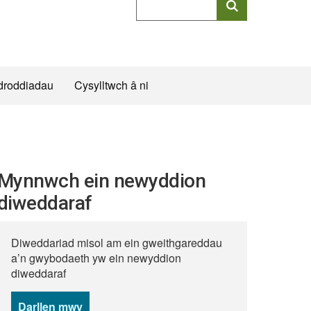
allweddeiriau
cyflawn
droddiadau
Cysylltwch â ni
Mynnwch ein newyddion
diweddaraf
Diweddariad misol am ein gweithgareddau
a’n gwybodaeth yw ein newyddion
diweddaraf
Darllen mwy
o