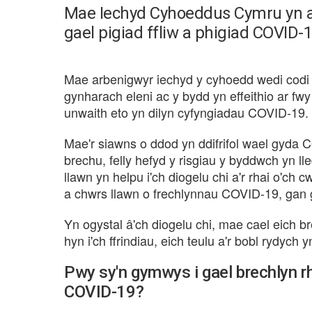
Mae Iechyd Cyhoeddus Cymru yn an
gael pigiad ffliw a phigiad COVID-1
Mae arbenigwyr iechyd y cyhoedd wedi codi p
gynharach eleni ac y bydd yn effeithio ar fwy 
unwaith eto yn dilyn cyfyngiadau COVID-19.
Mae'r siawns o ddod yn ddifrifol wael gyda CO
brechu, felly hefyd y risgiau y byddwch yn ll
llawn yn helpu i'ch diogelu chi a'r rhai o'ch
a chwrs llawn o frechlynnau COVID-19, gan 
Yn ogystal â'ch diogelu chi, mae cael eich br
hyn i'ch ffrindiau, eich teulu a'r bobl rydych
Pwy sy'n gymwys i gael brechlyn rh
COVID-19?