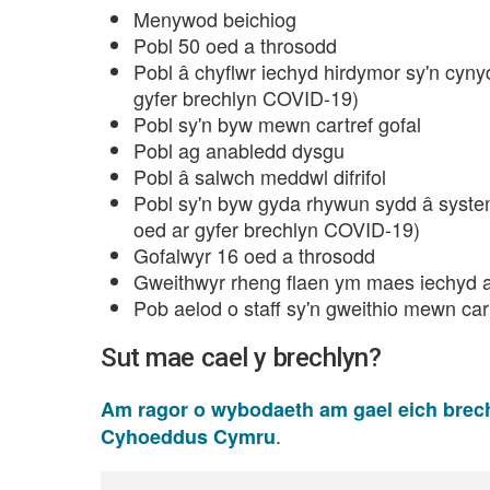
Menywod beichiog
Pobl 50 oed a throsodd
Pobl â chyflwr iechyd hirdymor sy'n cynydd
gyfer brechlyn COVID-19)
Pobl sy'n byw mewn cartref gofal
Pobl ag anabledd dysgu
Pobl â salwch meddwl difrifol
Pobl sy'n byw gyda rhywun sydd â system
oed ar gyfer brechlyn COVID-19)
Gofalwyr 16 oed a throsodd
Gweithwyr rheng flaen ym maes iechyd a
Pob aelod o staff sy'n gweithio mewn cart
Sut mae cael y brechlyn?
Am ragor o wybodaeth am gael eich brech
.
Cyhoeddus Cymru