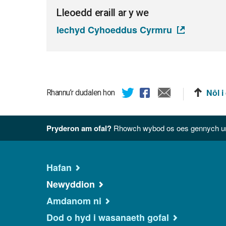
Lleoedd eraill ar y we
Iechyd Cyhoeddus Cyrmru
Nôl i
Rhannu’r dudalen hon
Pryderon am ofal?
Rhowch wybod os oes gennych unr
Hafan
Newyddion
Amdanom ni
Dod o hyd i wasanaeth gofal