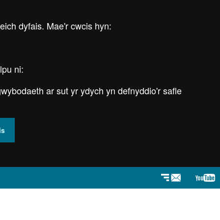
 eich dyfais. Mae'r cwcis hyn:
lpu ni:
wybodaeth ar sut yr ydych yn defnyddio'r safle
is
Newyddlenni
You