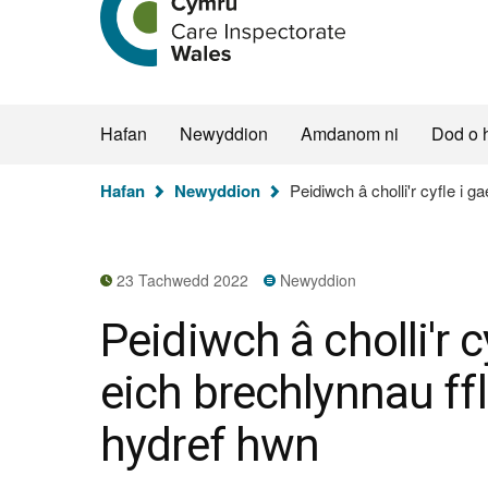
hafan
Arolygiaeth
Gofal
Cymru
Hafan
Newyddion
Amdanom ni
Dod o 
Rydych
Hafan
Newyddion
Peidiwch â cholli'r cyfle i 
chi
yma:
23 Tachwedd 2022
Newyddion
Peidiwch â cholli'r c
eich brechlynnau ff
hydref hwn