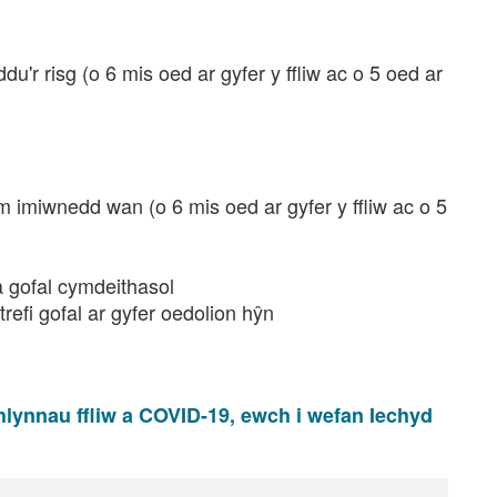
u'r risg (o 6 mis oed ar gyfer y ffliw ac o 5 oed ar
 imiwnedd wan (o 6 mis oed ar gyfer y ffliw ac o 5
 gofal cymdeithasol
refi gofal ar gyfer oedolion hŷn
lynnau ffliw a COVID-19, ewch i wefan Iechyd