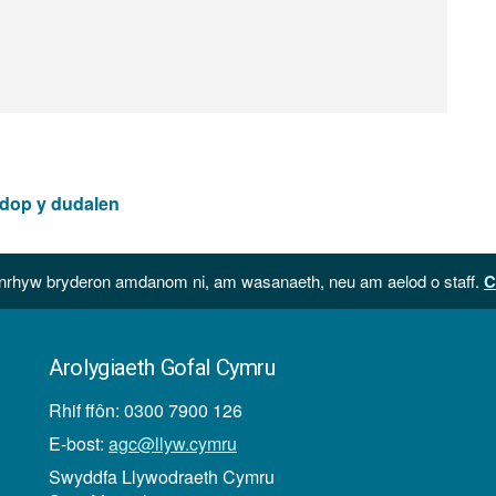
 dop y dudalen
hyw bryderon amdanom ni, am wasanaeth, neu am aelod o staff.
C
Arolygiaeth Gofal Cymru
Rhif ffôn: 0300 7900 126
E-bost:
agc@llyw.cymru
Swyddfa Llywodraeth Cymru