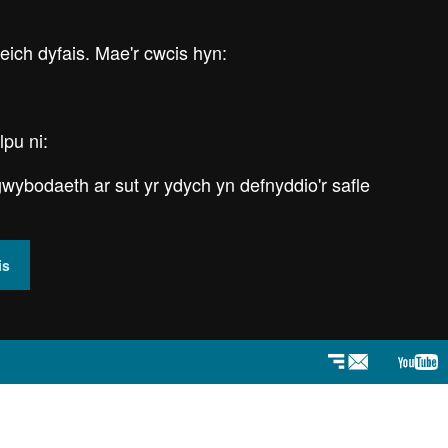
 eich dyfais. Mae'r cwcis hyn:
lpu ni:
wybodaeth ar sut yr ydych yn defnyddio'r safle
is
Newyddlenni
You