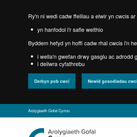
Skip
to
Ry'n ni wedi cadw ffeiliau a elwir yn cwcis ar
main
content
yn hanfodol i'r safle weithio
Byddem hefyd yn hoffi cadw rhai cwcis i'n he
i wella'n gwefan drwy gasglu ac adrodd g
i deilwra cyfathrebu
Derbyn pob cwci
Newid gosodiadau cwc
Arolygiaeth Gofal Cymru
Ewch
i