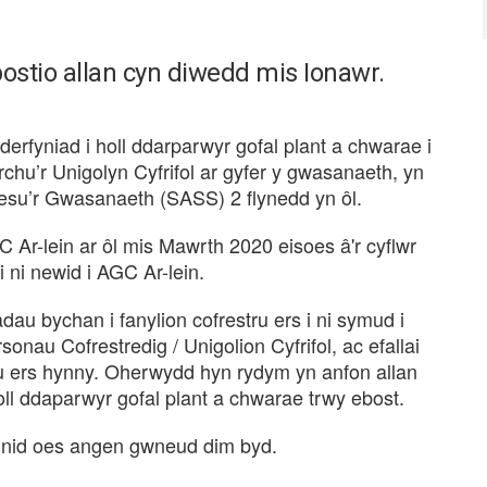
bostio allan cyn diwedd mis Ionawr.
fyniad i holl ddarparwyr gofal plant a chwarae i
chu’r Unigolyn Cyfrifol ar gyfer y gwasanaeth, yn
esu’r Gwasanaeth (SASS) 2 flynedd yn ôl.
C Ar-lein ar ôl mis Mawrth 2020 eisoes â'r cyflwr
 ni newid i AGC Ar-lein.
u bychan i fanylion cofrestru ers i ni symud i
onau Cofrestredig / Unigolion Cyfrifol, ac efallai
ru ers hynny. Oherwydd hyn rydym yn anfon allan
oll ddaparwyr gofal plant a chwarae trwy ebost.
wir nid oes angen gwneud dim byd.