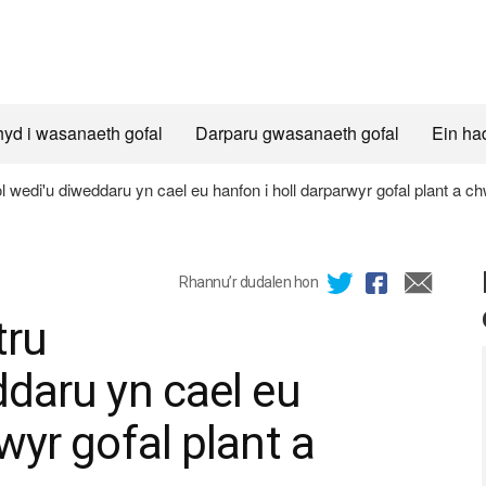
hyd i wasanaeth gofal
Darparu gwasanaeth gofal
Ein ha
ol wedi'u diweddaru yn cael eu hanfon i holl darparwyr gofal plant a c
Rhannu’r dudalen hon
tru
ddaru yn cael eu
wyr gofal plant a