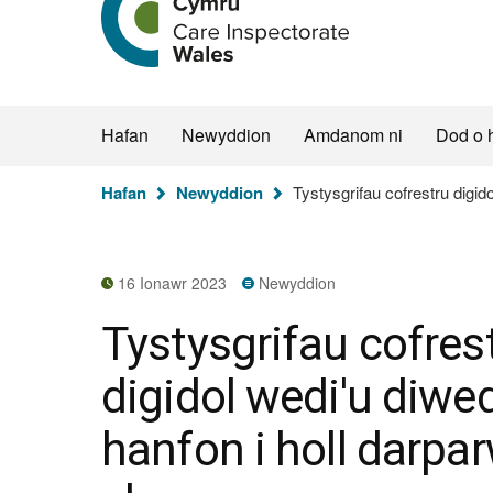
hafan
Arolygiaeth
Gofal
Cymru
Hafan
Newyddion
Amdanom ni
Dod o 
Rydych
Hafan
Newyddion
Tystysgrifau cofrestru digid
chi
yma:
16 Ionawr 2023
Newyddion
Tystysgrifau cofres
digidol wedi'u diwe
hanfon i holl darpar