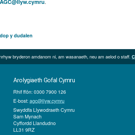
.
AGC@llyw.cymru
 dop y dudalen
hyw bryderon amdanom ni, am wasanaeth, neu am aelod o staff.
C
Arolygiaeth Gofal Cymru
Rhif ffôn: 0300 7900 126
E-bost:
agc@llyw.cymru
Swyddfa Llywodraeth Cymru
Sarn Mynach
Cyffordd Llandudno
LL31 9RZ