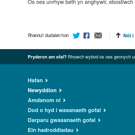
Os oes unrhyw beth yn anghywir, ebostiwch
Nôl i
Rhannu’r dudalen hon
Pryderon am ofal?
Rhowch wybod os oes gennych unr
Hafan
Newyddion
Amdanom ni
Dod o hyd i wasanaeth gofal
Darparu gwasanaeth gofal
Ein hadroddiadau