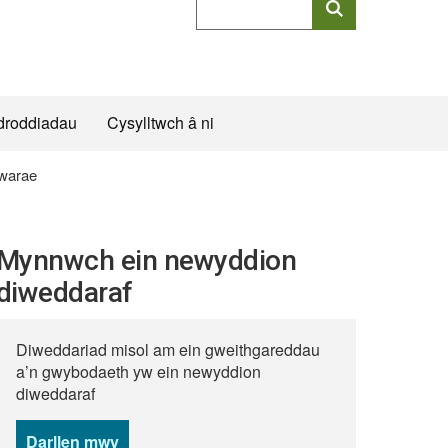
allweddeiriau
cyflawn
droddiadau
Cysylltwch â ni
hwarae
Mynnwch ein newyddion
diweddaraf
Diweddariad misol am ein gweithgareddau
a’n gwybodaeth yw ein newyddion
diweddaraf
Darllen mwy
o