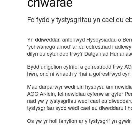
chwarae
Fe fydd y tystysgrifau yn cael eu e
Yn ddiweddar, anfonwyd Hysbysiadau o Bender
‘ychwanegu amod’ ar eu cofrestriad i adlewyr
dilyn eu cytundeb trwy’r Datganiad Hunanas
Bydd unigolion cyfrifol a gofrestrodd trwy AG
hwn, ond ni wnaeth y rhai a gofrestrwyd cyn i
Mae darparwyr wedi ein hysbysu am newidiada
AGC Ar-lein, fel newidiau cyfenw ar gyfer Pers
nad yw y tystysgrifau wedi cael eu diwedda
tystysgrifau sydd wedi cael eu diweddaru i h
Os yw yr holl fanylion ar y tystysgrif yn gy