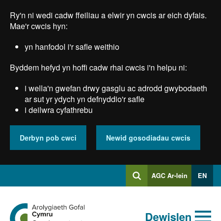
Skip
Ry'n ni wedi cadw ffeiliau a elwir yn cwcis ar eich dyfais.
to
main
Mae'r cwcis hyn:
content
yn hanfodol i'r safle weithio
Byddem hefyd yn hoffi cadw rhai cwcis i'n helpu ni:
i wella'n gwefan drwy gasglu ac adrodd gwybodaeth
ar sut yr ydych yn defnyddio'r safle
i deilwra cyfathrebu
Derbyn pob cwci
Newid gosodiadau cwcis
Mewngofnodi
AGC Ar-lein
EN
Chwilio
i
Chwiliad
Chwilio
Ewch
allweddeiriau
Dewislen
i