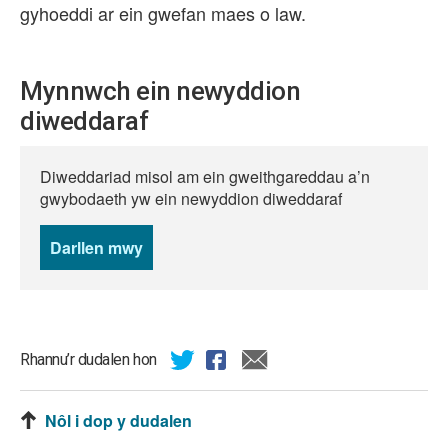
gyhoeddi ar ein gwefan maes o law.
Mynnwch ein newyddion
diweddaraf
Diweddariad misol am ein gweithgareddau a’n
gwybodaeth yw ein newyddion diweddaraf
Darllen mwy
o
newyddion
Rhannu’r dudalen hon
Nôl i dop y dudalen