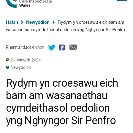
cyflawn
hafan
Arolygiaeth
Gofal
Rydych
Cymru
Hafan
Newyddion
Rydym yn croesawu eich barn am
chi
wasanaethau cymdeithasol oedolion yng Nghyngor Sir Penfro
yma:
Rhannu’r dudalen hon
26 Mawrth 2024
Newyddion
Rydym yn croesawu eich
barn am wasanaethau
cymdeithasol oedolion
yng Nghyngor Sir Penfro