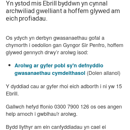
Yn ystod mis Ebrill byddwn yn cynnal
archwiliad gwelliant a hoffem glywed am
eich profiadau.
Os ydych yn derbyn gwasanaethau gofal a
chymorth i oedolion gan Gyngor Sir Penfro, hoffem
glywed gennych drwy’r arolwg isod:
Arolwg ar gyfer pobl sy'n defnyddio
(Dolen allanol)
gwasanaethau cymdeithasol
Y dyddiad cau ar gyfer rhoi eich adborth i ni yw 15
Ebrill.
Gallwch hefyd ffonio 0300 7900 126 os oes angen
help arnoch i gwblhau'r arolwg.
Bydd llythyr am ein canfyddiadau yn cael ei