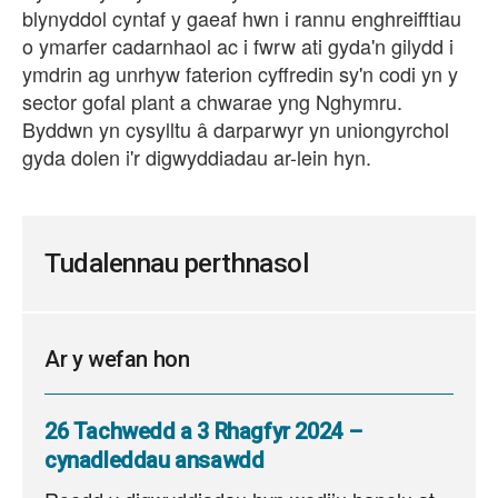
blynyddol cyntaf y gaeaf hwn i rannu enghreifftiau
o ymarfer cadarnhaol ac i fwrw ati gyda'n gilydd i
ymdrin ag unrhyw faterion cyffredin sy'n codi yn y
sector gofal plant a chwarae yng Nghymru.
Byddwn yn cysylltu â darparwyr yn uniongyrchol
gyda dolen i'r digwyddiadau ar-lein hyn.
Tudalennau perthnasol
Ar y wefan hon
26 Tachwedd a 3 Rhagfyr 2024 –
cynadleddau ansawdd