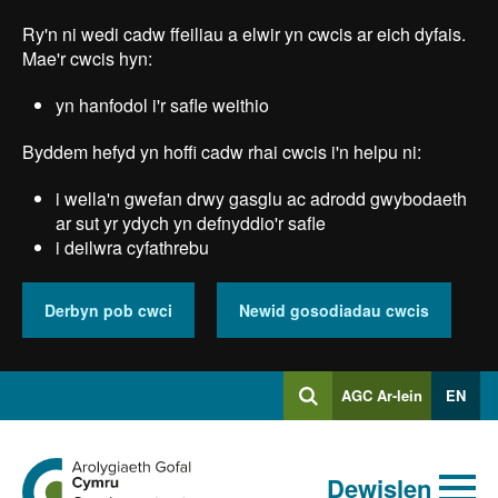
Skip
Ry'n ni wedi cadw ffeiliau a elwir yn cwcis ar eich dyfais.
to
main
Mae'r cwcis hyn:
content
yn hanfodol i'r safle weithio
Byddem hefyd yn hoffi cadw rhai cwcis i'n helpu ni:
i wella'n gwefan drwy gasglu ac adrodd gwybodaeth
ar sut yr ydych yn defnyddio'r safle
i deilwra cyfathrebu
Derbyn pob cwci
Newid gosodiadau cwcis
Mewngofnodi
AGC Ar-lein
EN
Chwilio
i
Chwiliad
Chwilio
Ewch
allweddeiriau
Dewislen
i