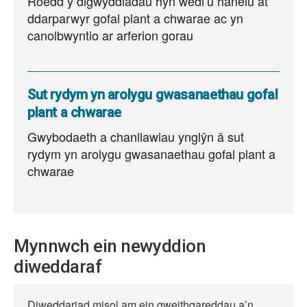
Roedd y digwyddiadau hyn wedi’u hanelu at
ddarparwyr gofal plant a chwarae ac yn
canolbwyntio ar arferion gorau
Sut rydym yn arolygu gwasanaethau gofal
plant a chwarae
Gwybodaeth a chanllawiau ynglŷn â sut
rydym yn arolygu gwasanaethau gofal plant a
chwarae
Mynnwch ein newyddion
diweddaraf
Diweddariad misol am ein gweithgareddau a’n