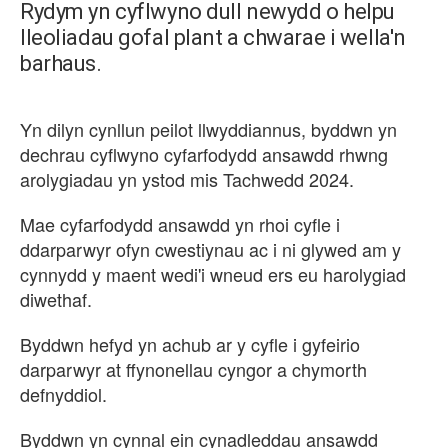
Rydym yn cyflwyno dull newydd o helpu
lleoliadau gofal plant a chwarae i wella'n
barhaus.
Yn dilyn cynllun peilot llwyddiannus, byddwn yn
dechrau cyflwyno cyfarfodydd ansawdd rhwng
arolygiadau yn ystod mis Tachwedd 2024.
Mae cyfarfodydd ansawdd yn rhoi cyfle i
ddarparwyr ofyn cwestiynau ac i ni glywed am y
cynnydd y maent wedi'i wneud ers eu harolygiad
diwethaf.
Byddwn hefyd yn achub ar y cyfle i gyfeirio
darparwyr at ffynonellau cyngor a chymorth
defnyddiol.
Byddwn yn cynnal ein cynadleddau ansawdd