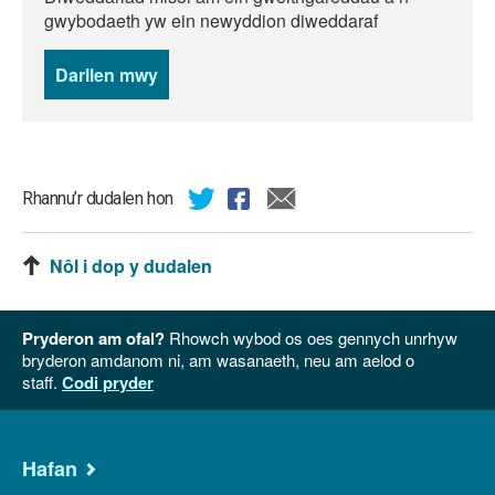
gwybodaeth yw ein newyddion diweddaraf
Darllen mwy
o
newyddion
Rhannu’r dudalen hon
Nôl i dop y dudalen
Pryderon am ofal?
Rhowch wybod os oes gennych unrhyw
bryderon amdanom ni, am wasanaeth, neu am aelod o
staff.
Codi pryder
Hafan