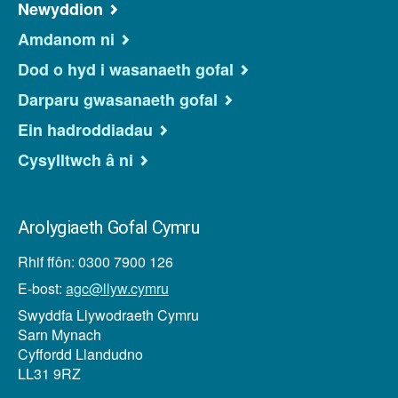
Newyddion
Amdanom ni
Dod o hyd i wasanaeth gofal
Darparu gwasanaeth gofal
Ein hadroddiadau
Cysylltwch â ni
Arolygiaeth Gofal Cymru
Rhif ffôn: 0300 7900 126
E-bost:
agc@llyw.cymru
Swyddfa Llywodraeth Cymru
Sarn Mynach
Cyffordd Llandudno
LL31 9RZ