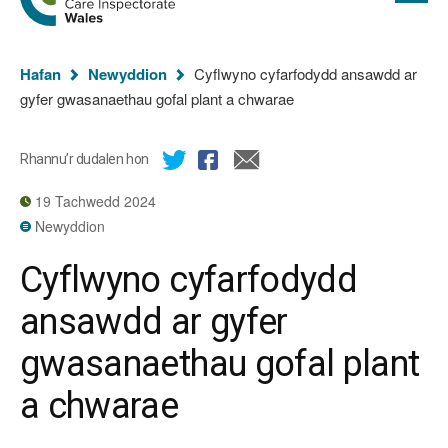
cyflawn
hafan
Arolygiaeth
Gofal
Rydych
Cymru
Hafan
Newyddion
Cyflwyno cyfarfodydd ansawdd ar
chi
gyfer gwasanaethau gofal plant a chwarae
yma:
Rhannu’r dudalen hon
19 Tachwedd 2024
Newyddion
Cyflwyno cyfarfodydd
ansawdd ar gyfer
gwasanaethau gofal plant
a chwarae