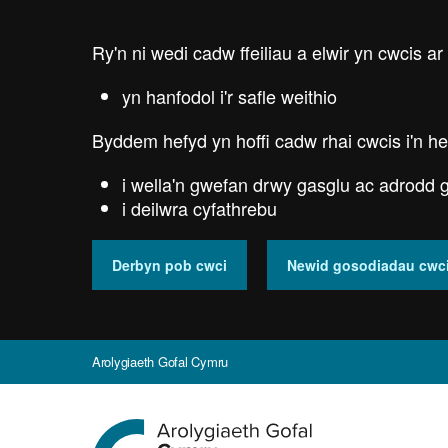
Skip
to
Ry'n ni wedi cadw ffeiliau a elwir yn cwcis ar
main
content
yn hanfodol i'r safle weithio
Byddem hefyd yn hoffi cadw rhai cwcis i'n he
i wella'n gwefan drwy gasglu ac adrodd g
i deilwra cyfathrebu
Derbyn pob cwci
Newid gosodiadau cwc
Arolygiaeth Gofal Cymru
Ewch
i