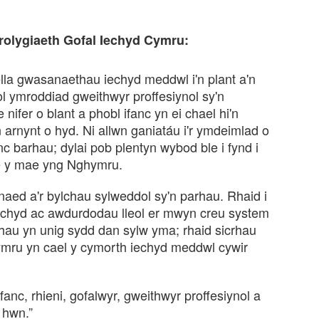
rolygiaeth Gofal Iechyd Cymru:
lla gwasanaethau iechyd meddwl i'n plant a'n
ol ymroddiad gweithwyr proffesiynol sy'n
nifer o blant a phobl ifanc yn ei chael hi'n
 arnynt o hyd. Ni allwn ganiatáu i'r ymdeimlad o
c barhau; dylai pob plentyn wybod ble i fynd i
le y mae yng Nghymru.
aed a'r bylchau sylweddol sy'n parhau. Rhaid i
iechyd ac awdurdodau lleol er mwyn creu system
hau yn unig sydd dan sylw yma; rhaid sicrhau
ymru yn cael y cymorth iechyd meddwl cywir
fanc, rhieni, gofalwyr, gweithwyr proffesiynol a
 hwn.”