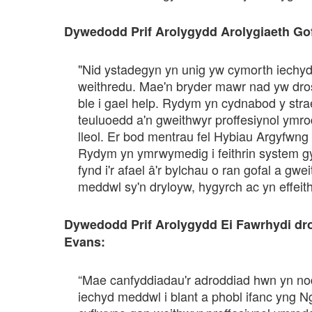
Dywedodd Prif Arolygydd Arolygiaeth Gof
"Nid ystadegyn yn unig yw cymorth iechyd 
weithredu. Mae'n bryder mawr nad yw dro
ble i gael help. Rydym yn cydnabod y strae
teuluoedd a'n gweithwyr proffesiynol ym
lleol. Er bod mentrau fel Hybiau Argyfwng
Rydym yn ymrwymedig i feithrin system g
fynd i'r afael â'r bylchau o ran gofal a gwe
meddwl sy'n dryloyw, hygyrch ac yn effeit
Dywedodd Prif Arolygydd Ei Fawrhydi dr
Evans:
“Mae canfyddiadau'r adroddiad hwn yn n
iechyd meddwl i blant a phobl ifanc yng N