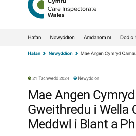
hafan
Arolygiaeth
Gofal
Cymru
Hafan
Newyddion
Amdanom ni
Dod o 
Rydych
Hafan
Newyddion
Mae Angen Cymryd Camau Gw
chi
yma:
21 Tachwedd 2024
Newyddion
Mae Angen Cymry
Gweithredu i Wella
Meddwl i Blant a Ph