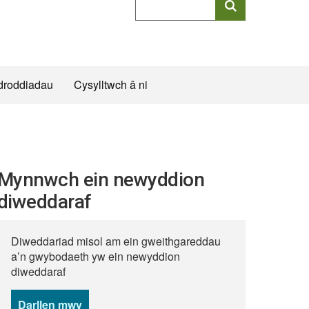
allweddeiriau
cyflawn
droddiadau
Cysylltwch â ni
Mynnwch ein newyddion
diweddaraf
Diweddariad misol am ein gweithgareddau
a’n gwybodaeth yw ein newyddion
diweddaraf
Darllen mwy
o