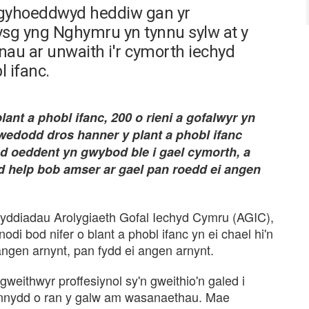
 gyhoeddwyd heddiw gan yr
dysg yng Nghymru yn tynnu sylw at y
au ar unwaith i'r cymorth iechyd
l ifanc.
ant a phobl ifanc, 200 o rieni a gofalwyr yn
ywedodd dros hanner y plant a phobl ifanc
d oeddent yn gwybod ble i gael cymorth, a
 help bob amser ar gael pan roedd ei angen
yddiadau Arolygiaeth Gofal Iechyd Cymru (AGIC),
di bod nifer o blant a phobl ifanc yn ei chael hi'n
 angen arnynt, pan fydd ei angen arnynt.
weithwyr proffesiynol sy'n gweithio'n galed i
 cynnydd o ran y galw am wasanaethau. Mae