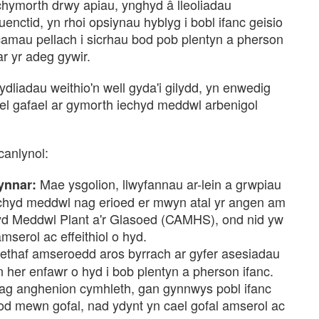
 chymorth drwy apiau, ynghyd â lleoliadau
enctid, yn rhoi opsiynau hyblyg i bobl ifanc geisio
mau pellach i sicrhau bod pob plentyn a pherson
r yr adeg gywir.
liadau weithio'n well gyda'i gilydd, yn enwedig
cael gafael ar gymorth iechyd meddwl arbenigol
canlynol:
Mae ysgolion, llwyfannau ar-lein a grwpiau
ynnar:
chyd meddwl nag erioed er mwyn atal yr angen am
d Meddwl Plant a'r Glasoed (CAMHS), ond nid yw
mserol ac effeithiol o hyd.
thaf amseroedd aros byrrach ar gyfer asesiadau
her enfawr o hyd i bob plentyn a pherson ifanc.
dag anghenion cymhleth, gan gynnwys pobl ifanc
fod mewn gofal, nad ydynt yn cael gofal amserol ac