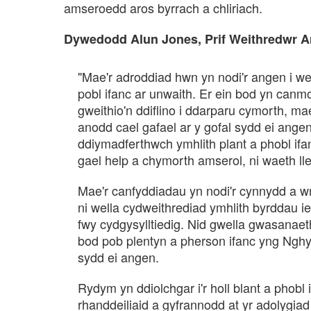
amseroedd aros byrrach a chliriach.
Dywedodd Alun Jones, Prif Weithredwr A
"Mae'r adroddiad hwn yn nodi'r angen i we
pobl ifanc ar unwaith. Er ein bod yn canm
gweithio'n ddiflino i ddarparu cymorth, mae 
anodd cael gafael ar y gofal sydd ei angen
ddiymadferthwch ymhlith plant a phobl ifan
gael help a chymorth amserol, ni waeth l
Mae'r canfyddiadau yn nodi'r cynnydd a wn
ni wella cydweithrediad ymhlith byrddau 
fwy cydgysylltiedig. Nid gwella gwasanaet
bod pob plentyn a pherson ifanc yng Ngh
sydd ei angen.
Rydym yn ddiolchgar i'r holl blant a phobl i
rhanddeiliaid a gyfrannodd at yr adolygiad