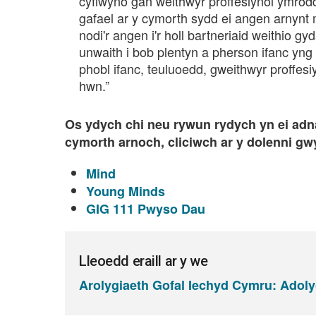
cyflwyno gan weithwyr proffesiynol ymrod
gafael ar y cymorth sydd ei angen arnyn
nodi'r angen i'r holl bartneriaid weithio gy
unwaith i bob plentyn a pherson ifanc yng
phobl ifanc, teuluoedd, gweithwyr proffesi
hwn.”
Os ydych chi neu rywun rydych yn ei ad
cymorth arnoch, cliciwch ar y dolenni g
Mind
Young Minds
GIG 111 Pwyso Dau
Lleoedd eraill ar y we
Arolygiaeth Gofal Iechyd Cymru: Adoly