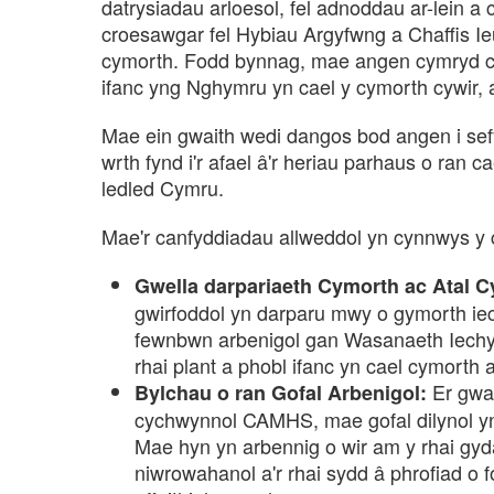
datrysiadau arloesol, fel adnoddau ar-lein a
croesawgar fel Hybiau Argyfwng a Chaffis Ieu
cymorth. Fodd bynnag, mae angen cymryd ca
ifanc yng Nghymru yn cael y cymorth cywir, a
Mae ein gwaith wedi dangos bod angen i sefyd
wrth fynd i'r afael â'r heriau parhaus o ran 
ledled Cymru.
Mae'r canfyddiadau allweddol yn cynnwys y 
Gwella darpariaeth Cymorth ac Atal C
gwirfoddol yn darparu mwy o gymorth ie
fewnbwn arbenigol gan Wasanaeth Iechy
rhai plant a phobl ifanc yn cael cymorth a
Er gwae
Bylchau o ran Gofal Arbenigol:
cychwynnol CAMHS, mae gofal dilynol yn 
Mae hyn yn arbennig o wir am y rhai gy
niwrowahanol a'r rhai sydd â phrofiad o 