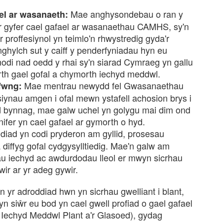
Mae anghysondebau o ran y
el ar wasanaeth:
r gyfer cael gafael ar wasanaethau CAMHS, sy'n
 proffesiynol yn teimlo'n rhwystredig gyda'r
nghylch sut y caiff y penderfyniadau hyn eu
di nad oedd y rhai sy'n siarad Cymraeg yn gallu
rth gael gofal a chymorth iechyd meddwl.
Mae mentrau newydd fel Gwasanaethau
fwng:
ynau amgen i ofal mewn ystafell achosion brys i
d bynnag, mae galw uchel yn golygu mai dim ond
ifer yn cael gafael ar gymorth o hyd.
diad yn codi pryderon am gyllid, prosesau
iffyg gofal cydgysylltiedig. Mae'n galw am
u iechyd ac awdurdodau lleol er mwyn sicrhau
wir ar yr adeg gywir.
 yr adroddiad hwn yn sicrhau gwelliant i blant,
 yn siŵr eu bod yn cael gwell profiad o gael gafael
echyd Meddwl Plant a'r Glasoed), gydag