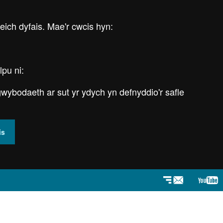
 eich dyfais. Mae'r cwcis hyn:
lpu ni:
wybodaeth ar sut yr ydych yn defnyddio'r safle
is
Newyddlenni
You