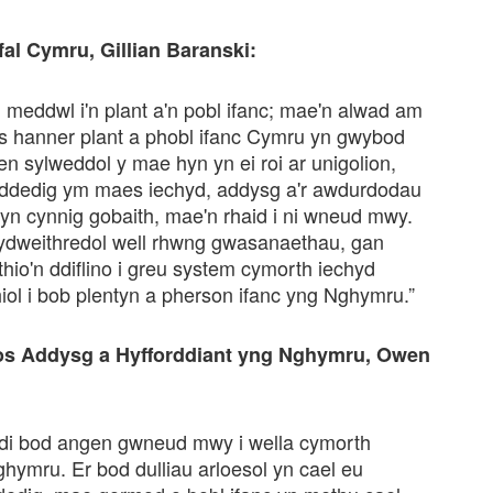
al Cymru, Gillian Baranski:
meddwl i'n plant a'n pobl ifanc; mae'n alwad am
s hanner plant a phobl ifanc Cymru yn gwybod
n sylweddol y mae hyn yn ei roi ar unigolion,
roddedig ym maes iechyd, addysg a'r awdurdodau
 yn cynnig gobaith, mae'n rhaid i ni wneud mwy.
ydweithredol well rhwng gwasanaethau, gan
ithio'n ddiflino i greu system cymorth iechyd
hiol i bob plentyn a pherson ifanc yng Nghymru.”
os Addysg a Hyfforddiant yng Nghymru, Owen
odi bod angen gwneud mwy i wella cymorth
ghymru. Er bod dulliau arloesol yn cael eu