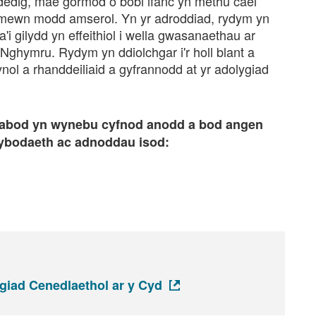
dedig, mae gormod o bobl ifanc yn methu cael
t mewn modd amserol. Yn yr adroddiad, rydym yn
da'i gilydd yn effeithiol i wella gwasanaethau ar
 Nghymru. Rydym yn ddiolchgar i'r holl blant a
ynol a rhanddeiliaid a gyfrannodd at yr adolygiad
nabod yn wynebu cyfnod anodd a bod angen
wybodaeth ac adnoddau isod:
giad Cenedlaethol ar y Cyd