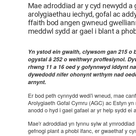
Mae adroddiad ar y cyd newydd a
arolygiaethau iechyd, gofal ac ad
ffaith bod angen gwneud gwelliann
meddwl sydd ar gael i blant a phob
Yn ystod ein gwaith, clywsom gan 215 o bl
ogystal â 252 o weithwyr proffesiynol. D
rhwng 11 a 16 oed y gofynnwyd iddynt na
dywedodd nifer ohonynt wrthym nad oedd
arnynt.
Er bod peth cynnydd wedi'i wneud, mae canf
Arolygiaeth Gofal Cymru (AGC) ac Estyn yn no
anodd o hyd i gael gafael ar yr help sydd ei
Mae'r adroddiad yn tynnu sylw at ymroddiad g
gefnogi plant a phobl ifanc, er gwaethaf y