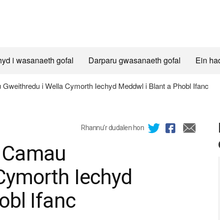
hyd i wasanaeth gofal
Darparu gwasanaeth gofal
Ein ha
eithredu i Wella Cymorth Iechyd Meddwl i Blant a Phobl Ifanc
Rhannu’r dudalen hon
d Camau
 Cymorth Iechyd
obl Ifanc