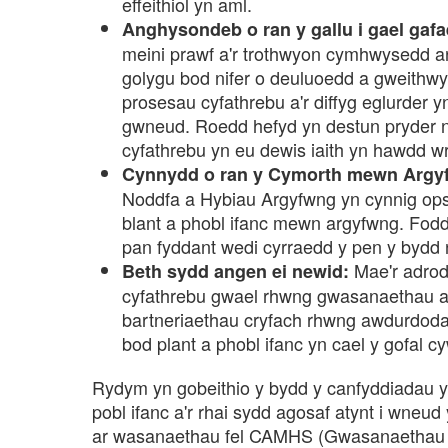
effeithiol yn aml.
Anghysondeb o ran y gallu i gael gafa
meini prawf a'r trothwyon cymhwysedd a
golygu bod nifer o deuluoedd a gweithwyr
prosesau cyfathrebu a'r diffyg eglurder y
gwneud. Roedd hefyd yn destun pryder no
cyfathrebu yn eu dewis iaith yn hawdd w
Cynnydd o ran y Cymorth mewn Argy
Noddfa a Hybiau Argyfwng yn cynnig opsi
blant a phobl ifanc mewn argyfwng. Fod
pan fyddant wedi cyrraedd y pen y bydd n
Mae'r adrod
Beth sydd angen ei newid:
cyfathrebu gwael rhwng gwasanaethau a d
bartneriaethau cryfach rhwng awdurdoda
bod plant a phobl ifanc yn cael y gofal cy
Rydym yn gobeithio y bydd y canfyddiadau yn
pobl ifanc a'r rhai sydd agosaf atynt i wneud
ar wasanaethau fel CAMHS (Gwasanaethau I