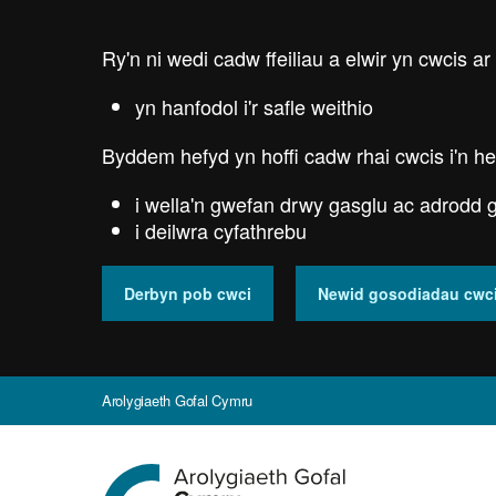
Skip
to
Ry'n ni wedi cadw ffeiliau a elwir yn cwcis ar
main
content
yn hanfodol i'r safle weithio
Byddem hefyd yn hoffi cadw rhai cwcis i'n he
i wella'n gwefan drwy gasglu ac adrodd g
i deilwra cyfathrebu
Derbyn pob cwci
Newid gosodiadau cwc
Arolygiaeth Gofal Cymru
Ewch
i