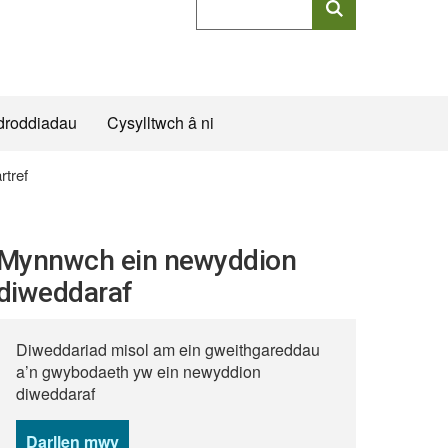
allweddeiriau
cyflawn
droddiadau
Cysylltwch â ni
rtref
Mynnwch ein newyddion
diweddaraf
Diweddariad misol am ein gweithgareddau
a’n gwybodaeth yw ein newyddion
diweddaraf
Darllen mwy
o