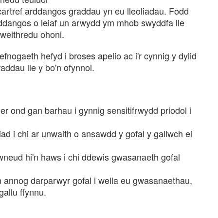
cartref arddangos graddau yn eu lleoliadau. Fodd
rddangos o leiaf un arwydd ym mhob swyddfa lle
weithredu ohoni.
fnogaeth hefyd i broses apelio ac i'r cynnig y dylid
ddau lle y bo'n ofynnol.
r ond gan barhau i gynnig sensitifrwydd priodol i
ad i chi ar unwaith o ansawdd y gofal y gallwch ei
wneud hi'n haws i chi ddewis gwasanaeth gofal
n annog darparwyr gofal i wella eu gwasanaethau,
gallu ffynnu.