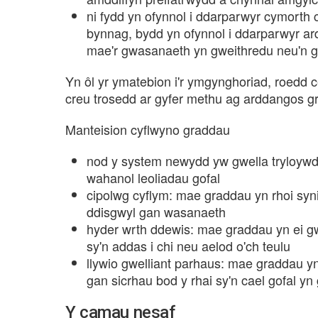
ni fydd yn ofynnol i ddarparwyr cymorth 
bynnag, bydd yn ofynnol i ddarparwyr a
mae'r gwasanaeth yn gweithredu neu'n g
Yn ôl yr ymatebion i'r ymgynghoriad, roedd ce
creu trosedd ar gyfer methu ag arddangos gra
Manteision cyflwyno graddau
nod y system newydd yw gwella tryloywde
wahanol leoliadau gofal
cipolwg cyflym: mae graddau yn rhoi syni
ddisgwyl gan wasanaeth
hyder wrth ddewis: mae graddau yn ei g
sy'n addas i chi neu aelod o'ch teulu
llywio gwelliant parhaus: mae graddau y
gan sicrhau bod y rhai sy'n cael gofal yn 
Y camau nesaf