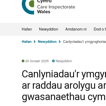
hafan
Arolygiaeth
Gofal
Cymru
Hafan
Newyddion
Amdanom ni
Dod o 
Rydych
Hafan
Newyddion
Canlyniadau'r ymgynghoriad 
chi
yma:
20 Ionawr 2025
Newyddion
Canlyniadau'r ymgy
ar raddau arolygu ar
gwasanaethau cymo