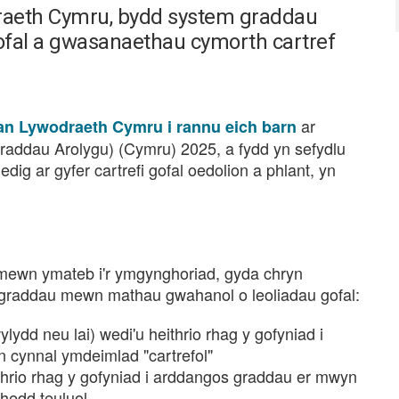
raeth Cymru, bydd system graddau
gofal a gwasanaethau cymorth cartref
ar
n Lywodraeth Cymru i rannu eich barn
addau Arolygu) (Cymru) 2025, a fydd yn sefydlu
ig ar gyfer cartrefi gofal oedolion a phlant, yn
mewn ymateb i'r ymgynghoriad, gyda chryn
 graddau mewn mathau gwahanol o leoliadau gofal:
wylydd neu lai) wedi'u heithrio rhag y gofyniad i
 cynnal ymdeimlad "cartrefol"
eithrio rhag y gofyniad i arddangos graddau er mwyn
hedd teuluol