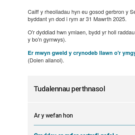
Caiff y rheoliadau hyn eu gosod gerbron y 
byddant yn dod i rym ar 31 Mawrth 2025.
O'r dyddiad hwn ymlaen, bydd yr holl radda
y bo'n gymwys).
Er mwyn gweld y crynodeb llawn o'r ymg
(Dolen allanol).
Tudalennau perthnasol
Ar y wefan hon