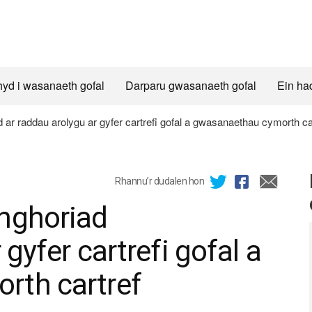
hyd i wasanaeth gofal
Darparu gwasanaeth gofal
Ein ha
ar raddau arolygu ar gyfer cartrefi gofal a gwasanaethau cymorth ca
Rhannu’r dudalen hon
nghoriad
 gyfer cartrefi gofal a
rth cartref