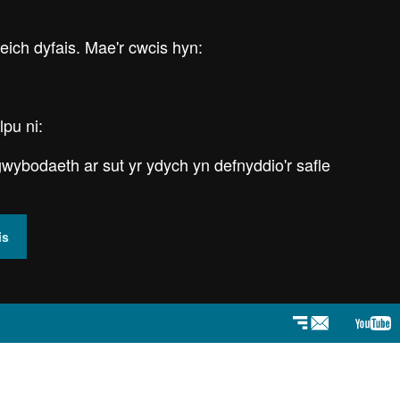
 eich dyfais. Mae'r cwcis hyn:
lpu ni:
wybodaeth ar sut yr ydych yn defnyddio'r safle
is
Newyddlenni
You