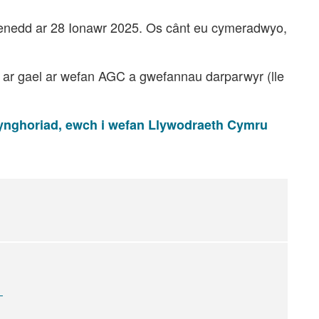
Senedd ar 28 Ionawr 2025. Os cânt eu cymeradwyo,
u ar gael ar wefan AGC a gwefannau darparwyr (lle
ynghoriad, ewch i wefan Llywodraeth Cymru