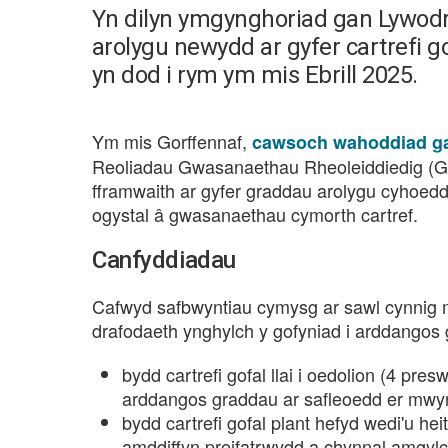
Yn dilyn ymgynghoriad gan Lywod
arolygu newydd ar gyfer cartrefi 
yn dod i rym ym mis Ebrill 2025.
Ym mis Gorffennaf,
cawsoch wahoddiad ga
Reoliadau Gwasanaethau Rheoleiddiedig (Gr
fframwaith ar gyfer graddau arolygu cyhoedded
ogystal â gwasanaethau cymorth cartref.
Canfyddiadau
Cafwyd safbwyntiau cymysg ar sawl cynnig 
drafodaeth ynghylch y gofyniad i arddangos
bydd cartrefi gofal llai i oedolion (4 pres
arddangos graddau ar safleoedd er mwyn
bydd cartrefi gofal plant hefyd wedi'u h
amddiffyn preifatrwydd a chynnal amgylc