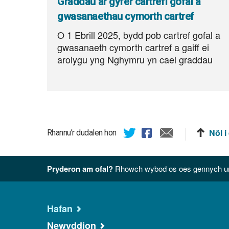
Graddau ar gyfer cartrefi gofal a
gwasanaethau cymorth cartref
O 1 Ebrill 2025, bydd pob cartref gofal a
gwasanaeth cymorth cartref a gaiff ei
arolygu yng Nghymru yn cael graddau
Nôl i
Rhannu’r dudalen hon
Pryderon am ofal?
Rhowch wybod os oes gennych unr
Hafan
Newyddion