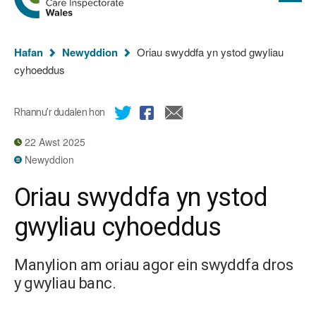
cyflawn
hafan
Arolygiaeth
Gofal
Rydych
Cymru
Hafan
Newyddion
Oriau swyddfa yn ystod gwyliau
chi
cyhoeddus
yma:
Rhannu’r dudalen hon
22 Awst 2025
Newyddion
Oriau swyddfa yn ystod
gwyliau cyhoeddus
Manylion am oriau agor ein swyddfa dros
y gwyliau banc.