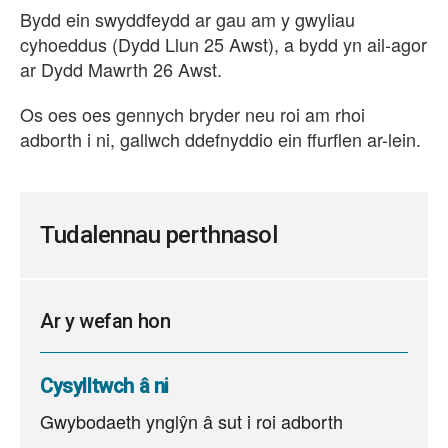
Bydd ein swyddfeydd ar gau am y gwyliau
cyhoeddus (Dydd Llun 25 Awst), a bydd yn ail-agor
ar Dydd Mawrth 26 Awst.
Os oes oes gennych bryder neu roi am rhoi
adborth i ni, gallwch ddefnyddio ein ffurflen ar-lein.
Tudalennau perthnasol
Ar y wefan hon
Cysylltwch â ni
Gwybodaeth ynglŷn â sut i roi adborth