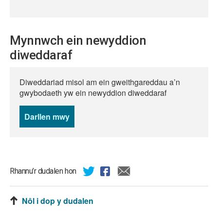
Mynnwch ein newyddion
diweddaraf
Diweddariad misol am ein gweithgareddau a’n
gwybodaeth yw ein newyddion diweddaraf
Darllen mwy
o
newyddion
Rhannu’r dudalen hon
Nôl i dop y dudalen