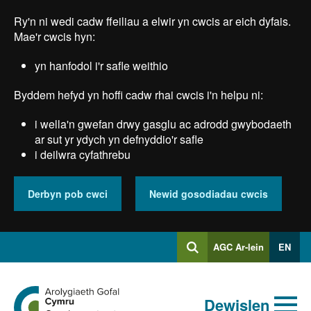
Skip
Ry'n ni wedi cadw ffeiliau a elwir yn cwcis ar eich dyfais.
to
main
Mae'r cwcis hyn:
content
yn hanfodol i'r safle weithio
Byddem hefyd yn hoffi cadw rhai cwcis i'n helpu ni:
i wella'n gwefan drwy gasglu ac adrodd gwybodaeth
ar sut yr ydych yn defnyddio'r safle
i deilwra cyfathrebu
Derbyn pob cwci
Newid gosodiadau cwcis
Mewngofnodi
AGC Ar-lein
EN
Chwilio
i
Chwiliad
Chwilio
Ewch
allweddeiriau
Dewislen
i