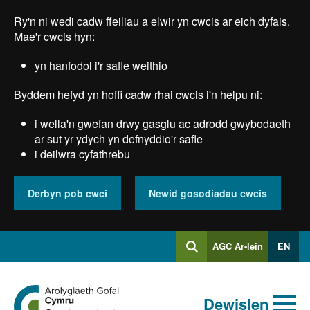
Skip
Ry'n ni wedi cadw ffeiliau a elwir yn cwcis ar eich dyfais.
to
main
Mae'r cwcis hyn:
content
yn hanfodol i'r safle weithio
Byddem hefyd yn hoffi cadw rhai cwcis i'n helpu ni:
i wella'n gwefan drwy gasglu ac adrodd gwybodaeth
ar sut yr ydych yn defnyddio'r safle
i deilwra cyfathrebu
Derbyn pob cwci
Newid gosodiadau cwcis
Mewngofnodi
AGC Ar-lein
EN
Chwilio
i
Chwiliad
Chwilio
Ewch
allweddeiriau
Dewislen
i