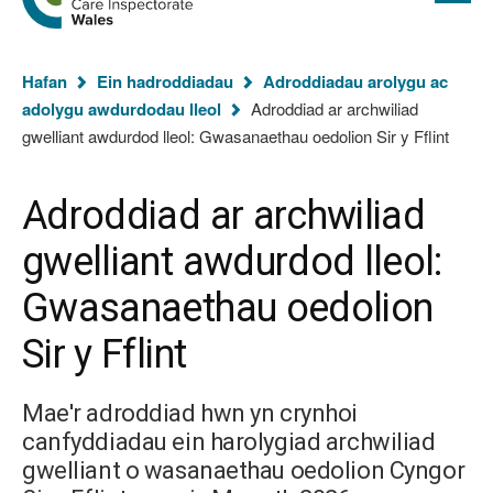
cyflawn
hafan
Arolygiaeth
Gofal
Rydych
Cymru
Hafan
Ein hadroddiadau
Adroddiadau arolygu ac
chi
adolygu awdurdodau lleol
Adroddiad ar archwiliad
yma:
gwelliant awdurdod lleol: Gwasanaethau oedolion Sir y Fflint
Adroddiad ar archwiliad
gwelliant awdurdod lleol:
Gwasanaethau oedolion
Sir y Fflint
Mae'r adroddiad hwn yn crynhoi
canfyddiadau ein harolygiad archwiliad
gwelliant o wasanaethau oedolion Cyngor