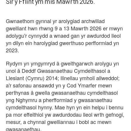
Sir y Fflint ym mis Mawrth 2026.
Gwnaethom gynnal yr arolygiad archwiliad
gwelliant hwn rhwng 9 a 13 Mawrth 2026 er mwyn
adolygu'r cynnydd a wnaed gan yr awdurdod lleol
yn dilyn ein harolygiad gwerthuso perfformiad yn
2023.
Rydym yn ymgymryd â gweithgarwch arolygu yn
unol â Deddf Gwasanaethau Cymdeithasol a
Llesiant (Cymru) 2014; llinellau ymholi allweddol;
a'r safonau ansawdd yn y Cod Ymarfer mewn
perthynas â gwella gwasanaethau cymdeithasol
yng Nghymru a pherfformiad y gwasanaethau
cymdeithasol hynny. Mae hyn yn ein helpu i bennu
pa mor effeithiol yw awdurdodau lleol wrth gefnogi,
mesur, a chynnal gwelliannau i bobl ac mewn
gwasanaethau.