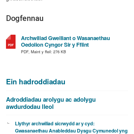
Dogfennau
Archwiliad Gwelliant o Wasanaethau
,
Oedolion Cyngor Sir y Fflint
math
PDF, Maint y ffeil:
276 KB
o
ffeil:
PDF,
maint
Ein hadroddiadau
ffeil:
276
KB
Adroddiadau arolygu ac adolygu
awdurdodau lleol
Llythyr archwiliad sicrwydd ar y cyd:
Gwasanaethau Anableddau Dysgu Cymunedol yng