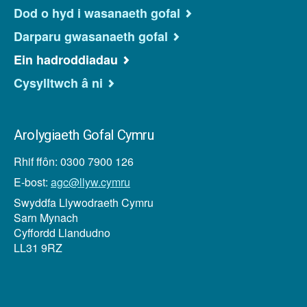
Dod o hyd i wasanaeth gofal
Darparu gwasanaeth gofal
Ein hadroddiadau
Cysylltwch â ni
Arolygiaeth Gofal Cymru
Rhif ffôn: 0300 7900 126
E-bost:
agc@llyw.cymru
Swyddfa Llywodraeth Cymru
Sarn Mynach
Cyffordd Llandudno
LL31 9RZ