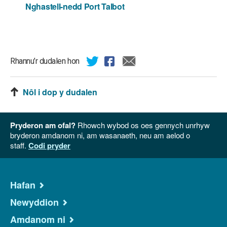
Nghastell-nedd Port Talbot
Rhannu’r dudalen hon
Nôl i dop y dudalen
Pryderon am ofal?
Rhowch wybod os oes gennych unrhyw
bryderon amdanom ni, am wasanaeth, neu am aelod o
staff.
Codi pryder
Hafan
Newyddion
Amdanom ni