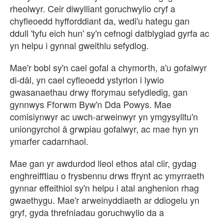
rheolwyr. Ceir diwylliant goruchwylio cryf a
chyfleoedd hyfforddiant da, wedi'u hategu gan
ddull 'tyfu eich hun' sy'n cefnogi datblygiad gyrfa ac
yn helpu i gynnal gweithlu sefydlog.
Mae'r bobl sy'n cael gofal a chymorth, a'u gofalwyr
di-dâl, yn cael cyfleoedd ystyrlon i lywio
gwasanaethau drwy fforymau sefydledig, gan
gynnwys Fforwm Byw'n Dda Powys. Mae
comisiynwyr ac uwch-arweinwyr yn ymgysylltu'n
uniongyrchol â grwpiau gofalwyr, ac mae hyn yn
ymarfer cadarnhaol.
Mae gan yr awdurdod lleol ethos atal clir, gydag
enghreifftiau o frysbennu drws ffrynt ac ymyrraeth
gynnar effeithiol sy'n helpu i atal anghenion rhag
gwaethygu. Mae'r arweinyddiaeth ar ddiogelu yn
gryf, gyda threfniadau goruchwylio da a