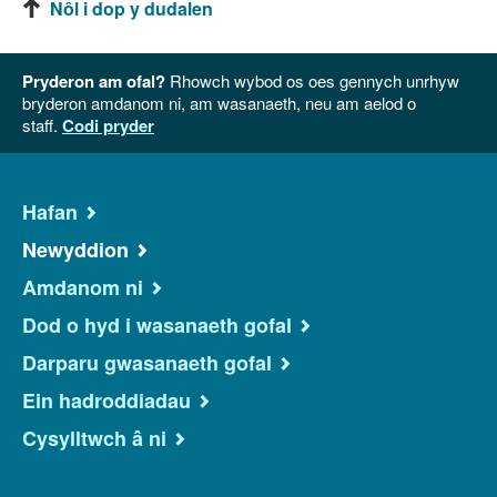
Nôl i dop y dudalen
Pryderon am ofal?
Rhowch wybod os oes gennych unrhyw
bryderon amdanom ni, am wasanaeth, neu am aelod o
staff.
Codi pryder
Hafan
Newyddion
Amdanom ni
Dod o hyd i wasanaeth gofal
Darparu gwasanaeth gofal
Ein hadroddiadau
Cysylltwch â ni