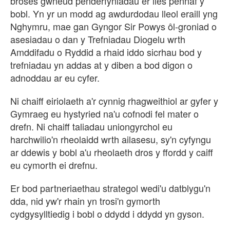
broses gwneud penderfyniadau er lles pennaf y
bobl. Yn yr un modd ag awdurdodau lleol eraill yng
Nghymru, mae gan Gyngor Sir Powys ôl-groniad o
asesiadau o dan y Trefniadau Diogelu wrth
Amddifadu o Ryddid a rhaid iddo sicrhau bod y
trefniadau yn addas at y diben a bod digon o
adnoddau ar eu cyfer.
Ni chaiff eiriolaeth a'r cynnig rhagweithiol ar gyfer y
Gymraeg eu hystyried na'u cofnodi fel mater o
drefn. Ni chaiff taliadau uniongyrchol eu
harchwilio'n rheolaidd wrth ailasesu, sy'n cyfyngu
ar ddewis y bobl a'u rheolaeth dros y ffordd y caiff
eu cymorth ei drefnu.
Er bod partneriaethau strategol wedi'u datblygu'n
dda, nid yw'r rhain yn trosi'n gymorth
cydgysylltiedig i bobl o ddydd i ddydd yn gyson.