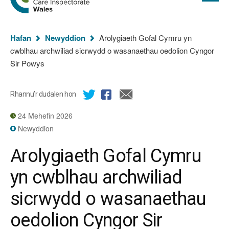
cyflawn
hafan
Arolygiaeth
Gofal
Rydych
Cymru
Hafan
Newyddion
Arolygiaeth Gofal Cymru yn
chi
cwblhau archwiliad sicrwydd o wasanaethau oedolion Cyngor
yma:
Sir Powys
Rhannu’r dudalen hon
24 Mehefin 2026
Newyddion
Arolygiaeth Gofal Cymru
yn cwblhau archwiliad
sicrwydd o wasanaethau
oedolion Cyngor Sir