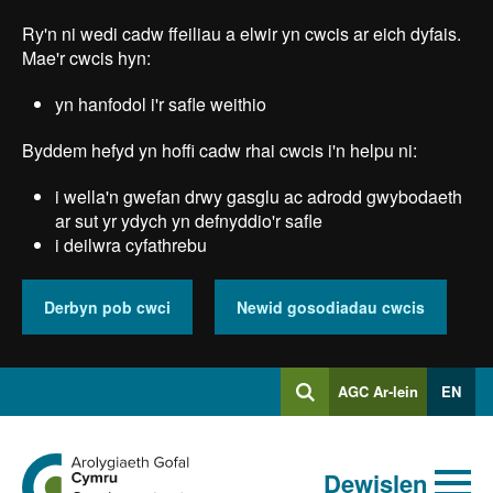
Skip
Ry'n ni wedi cadw ffeiliau a elwir yn cwcis ar eich dyfais.
to
main
Mae'r cwcis hyn:
content
yn hanfodol i'r safle weithio
Byddem hefyd yn hoffi cadw rhai cwcis i'n helpu ni:
i wella'n gwefan drwy gasglu ac adrodd gwybodaeth
ar sut yr ydych yn defnyddio'r safle
i deilwra cyfathrebu
Derbyn pob cwci
Newid gosodiadau cwcis
Mewngofnodi
AGC Ar-lein
EN
Chwilio
i
Chwiliad
Chwilio
Ewch
allweddeiriau
Dewislen
i