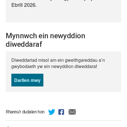
Ebrill 2026.
Mynnwch ein newyddion
diweddaraf
Diweddariad misol am ein gweithgareddau a’n
gwybodaeth yw ein newyddion diweddaraf
Darllen mwy
o
newyddion
Rhannu’r dudalen hon