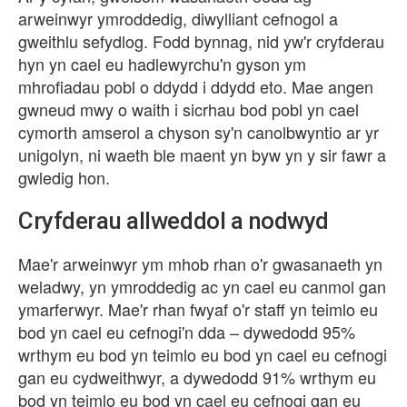
arweinwyr ymroddedig, diwylliant cefnogol a
gweithlu sefydlog. Fodd bynnag, nid yw'r cryfderau
hyn yn cael eu hadlewyrchu'n gyson ym
mhrofiadau pobl o ddydd i ddydd eto. Mae angen
gwneud mwy o waith i sicrhau bod pobl yn cael
cymorth amserol a chyson sy'n canolbwyntio ar yr
unigolyn, ni waeth ble maent yn byw yn y sir fawr a
gwledig hon.
Cryfderau allweddol a nodwyd
Mae'r arweinwyr ym mhob rhan o'r gwasanaeth yn
weladwy, yn ymroddedig ac yn cael eu canmol gan
ymarferwyr. Mae'r rhan fwyaf o'r staff yn teimlo eu
bod yn cael eu cefnogi'n dda – dywedodd 95%
wrthym eu bod yn teimlo eu bod yn cael eu cefnogi
gan eu cydweithwyr, a dywedodd 91% wrthym eu
bod yn teimlo eu bod yn cael eu cefnogi gan eu