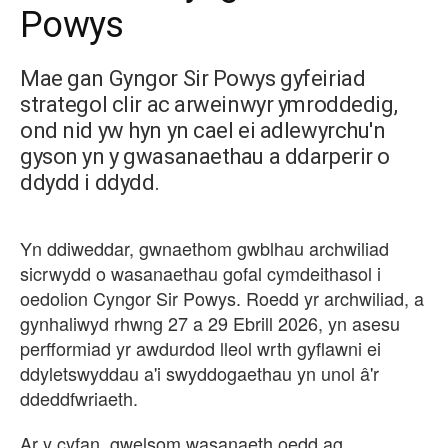
Powys
Mae gan Gyngor Sir Powys gyfeiriad
strategol clir ac arweinwyr ymroddedig,
ond nid yw hyn yn cael ei adlewyrchu'n
gyson yn y gwasanaethau a ddarperir o
ddydd i ddydd.
Yn ddiweddar, gwnaethom gwblhau archwiliad
sicrwydd o wasanaethau gofal cymdeithasol i
oedolion Cyngor Sir Powys. Roedd yr archwiliad, a
gynhaliwyd rhwng 27 a 29 Ebrill 2026, yn asesu
perfformiad yr awdurdod lleol wrth gyflawni ei
ddyletswyddau a'i swyddogaethau yn unol â'r
ddeddfwriaeth.
Ar y cyfan, gwelsom wasanaeth oedd ag