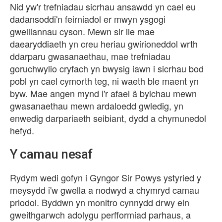
Nid yw'r trefniadau sicrhau ansawdd yn cael eu
dadansoddi'n feirniadol er mwyn ysgogi
gwelliannau cyson. Mewn sir lle mae
daearyddiaeth yn creu heriau gwirioneddol wrth
ddarparu gwasanaethau, mae trefniadau
goruchwylio cryfach yn bwysig iawn i sicrhau bod
pobl yn cael cymorth teg, ni waeth ble maent yn
byw. Mae angen mynd i'r afael â bylchau mewn
gwasanaethau mewn ardaloedd gwledig, yn
enwedig darpariaeth seibiant, dydd a chymunedol
hefyd.
Y camau nesaf
Rydym wedi gofyn i Gyngor Sir Powys ystyried y
meysydd i'w gwella a nodwyd a chymryd camau
priodol. Byddwn yn monitro cynnydd drwy ein
gweithgarwch adolygu perfformiad parhaus, a