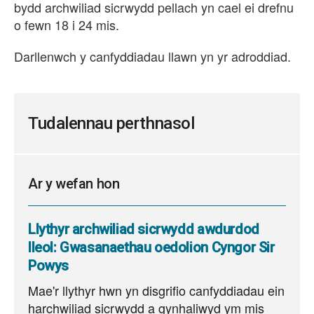
bydd archwiliad sicrwydd pellach yn cael ei drefnu
o fewn 18 i 24 mis.
Darllenwch y canfyddiadau llawn yn yr adroddiad.
Tudalennau perthnasol
Ar y wefan hon
Llythyr archwiliad sicrwydd awdurdod
lleol: Gwasanaethau oedolion Cyngor Sir
Powys
Mae'r llythyr hwn yn disgrifio canfyddiadau ein
harchwiliad sicrwydd a gynhaliwyd ym mis