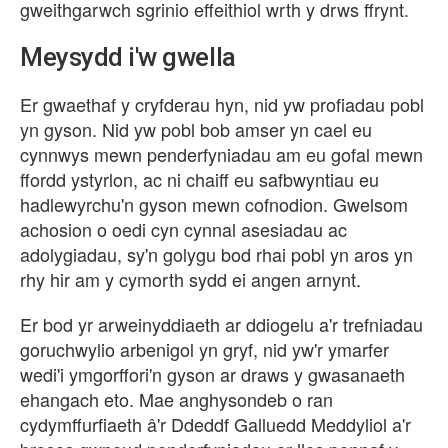
gweithgarwch sgrinio effeithiol wrth y drws ffrynt.
Meysydd i'w gwella
Er gwaethaf y cryfderau hyn, nid yw profiadau pobl
yn gyson. Nid yw pobl bob amser yn cael eu
cynnwys mewn penderfyniadau am eu gofal mewn
ffordd ystyrlon, ac ni chaiff eu safbwyntiau eu
hadlewyrchu'n gyson mewn cofnodion. Gwelsom
achosion o oedi cyn cynnal asesiadau ac
adolygiadau, sy'n golygu bod rhai pobl yn aros yn
rhy hir am y cymorth sydd ei angen arnynt.
Er bod yr arweinyddiaeth ar ddiogelu a'r trefniadau
goruchwylio arbenigol yn gryf, nid yw'r ymarfer
wedi'i ymgorffori'n gyson ar draws y gwasanaeth
ehangach eto. Mae anghysondeb o ran
cydymffurfiaeth â'r Ddeddf Galluedd Meddyliol a'r