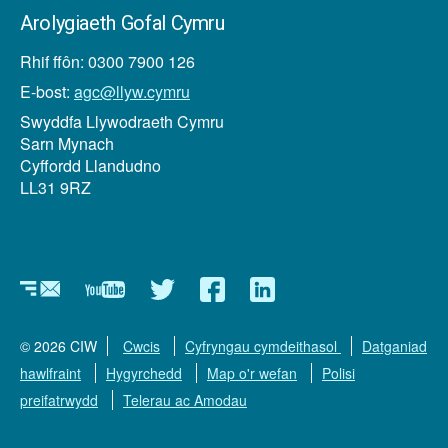
Arolygiaeth Gofal Cymru
Rhif ffôn: 0300 7900 126
E-bost:
agc@llyw.cymru
Swyddfa Llywodraeth Cymru
Sarn Mynach
Cyffordd Llandudno
LL31 9RZ
Newyddlenni
YouTube
Twitter
Facebook
Linkedin
© 2026 CIW
Cwcis
Cyfryngau cymdeithasol
Datganiad
hawlfraint
Hygyrchedd
Map o'r wefan
Polisi
preifatrwydd
Telerau ac Amodau