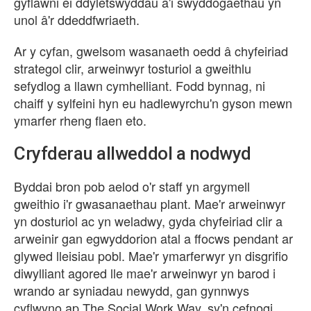
gyflawni ei ddyletswyddau a'i swyddogaethau yn
unol â'r ddeddfwriaeth.
Ar y cyfan, gwelsom wasanaeth oedd â chyfeiriad
strategol clir, arweinwyr tosturiol a gweithlu
sefydlog a llawn cymhelliant. Fodd bynnag, ni
chaiff y sylfeini hyn eu hadlewyrchu'n gyson mewn
ymarfer rheng flaen eto.
Cryfderau allweddol a nodwyd
Byddai bron pob aelod o'r staff yn argymell
gweithio i'r gwasanaethau plant. Mae'r arweinwyr
yn dosturiol ac yn weladwy, gyda chyfeiriad clir a
arweinir gan egwyddorion atal a ffocws pendant ar
glywed lleisiau pobl. Mae'r ymarferwyr yn disgrifio
diwylliant agored lle mae'r arweinwyr yn barod i
wrando ar syniadau newydd, gan gynnwys
cyflwyno ap The Social Work Way, sy'n cefnogi