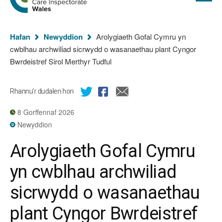
cyflawn
hafan
Arolygiaeth
Gofal
Rydych
Cymru
Hafan
Newyddion
Arolygiaeth Gofal Cymru yn
chi
cwblhau archwiliad sicrwydd o wasanaethau plant Cyngor
yma:
Bwrdeistref Sirol Merthyr Tudful
Rhannu’r dudalen hon
8 Gorffennaf 2026
Newyddion
Arolygiaeth Gofal Cymru
yn cwblhau archwiliad
sicrwydd o wasanaethau
plant Cyngor Bwrdeistref