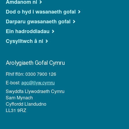
Amdanom ni
Dod o hyd i wasanaeth gofal
Darparu gwasanaeth gofal
Ein hadroddiadau
Cysylltwch â ni
Arolygiaeth Gofal Cymru
Rhif ffôn: 0300 7900 126
E-bost:
agc@llyw.cymru
Swyddfa Llywodraeth Cymru
Sarn Mynach
Cyffordd Llandudno
LL31 9RZ