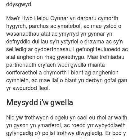
ddysgwyd.
Mae'r Hwb Helpu Cynnar yn darparu cymorth
hygyrch, parchus ac ymatebol, ac mae ystod o
wasanaethau atal ac ymyrryd yn gynnar yn
defnyddio dulliau sy'n ystyriol o drawma ac sy'n
seiliedig ar gydberthnasau i gefnogi teuluoedd ac
atal anghenion rhag gwaethygu. Mae trefniadau
partneriaeth cryfach wedi gwella rhianta
corfforaethol a chymorth i blant ag anghenion
cymhleth, ac mae llai o blant yn derbyn gofal gan
yr awdurdod lleol.
Meysydd i'w gwella
Nid yw trothwyon diogelu yn cael eu rhoi ar waith
yn gyson yn ymarferol, ac roedd ymwybyddiaeth
gyfyngedig o'r polisi trothwy diwygiedig. Er bod y