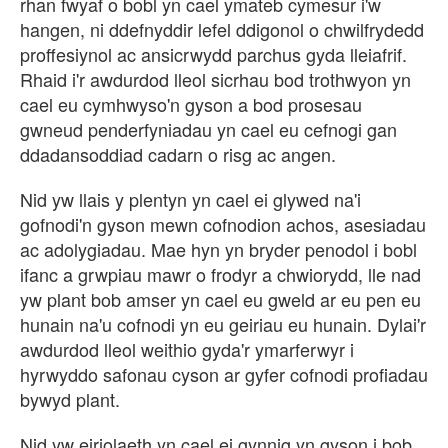
rhan fwyaf o bobl yn cael ymateb cymesur i'w
hangen, ni ddefnyddir lefel ddigonol o chwilfrydedd
proffesiynol ac ansicrwydd parchus gyda lleiafrif.
Rhaid i'r awdurdod lleol sicrhau bod trothwyon yn
cael eu cymhwyso'n gyson a bod prosesau
gwneud penderfyniadau yn cael eu cefnogi gan
ddadansoddiad cadarn o risg ac angen.
Nid yw llais y plentyn yn cael ei glywed na'i
gofnodi'n gyson mewn cofnodion achos, asesiadau
ac adolygiadau. Mae hyn yn bryder penodol i bobl
ifanc a grwpiau mawr o frodyr a chwiorydd, lle nad
yw plant bob amser yn cael eu gweld ar eu pen eu
hunain na'u cofnodi yn eu geiriau eu hunain. Dylai'r
awdurdod lleol weithio gyda'r ymarferwyr i
hyrwyddo safonau cyson ar gyfer cofnodi profiadau
bywyd plant.
Nid yw eiriolaeth yn cael ei gynnig yn gyson i bob