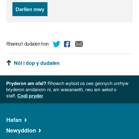
Darllen mwy
o
newyddion
Rhannu’r dudalen hon
Nôl i dop y dudalen
Pryderon am ofal?
Rhowch wybod os oes gennych unrhyw
bryderon amdanom ni, am wasanaeth, neu am aelod o
staff.
Codi pryder
Hafan
Newyddion