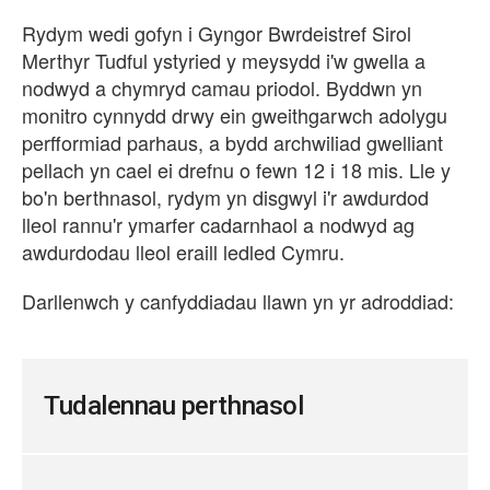
Rydym wedi gofyn i Gyngor Bwrdeistref Sirol
Merthyr Tudful ystyried y meysydd i'w gwella a
nodwyd a chymryd camau priodol. Byddwn yn
monitro cynnydd drwy ein gweithgarwch adolygu
perfformiad parhaus, a bydd archwiliad gwelliant
pellach yn cael ei drefnu o fewn 12 i 18 mis. Lle y
bo'n berthnasol, rydym yn disgwyl i'r awdurdod
lleol rannu'r ymarfer cadarnhaol a nodwyd ag
awdurdodau lleol eraill ledled Cymru.
Darllenwch y canfyddiadau llawn yn yr adroddiad:
Tudalennau perthnasol