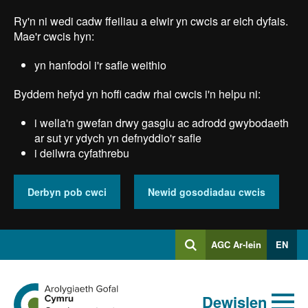
Skip
Ry'n ni wedi cadw ffeiliau a elwir yn cwcis ar eich dyfais.
to
main
Mae'r cwcis hyn:
content
yn hanfodol i'r safle weithio
Byddem hefyd yn hoffi cadw rhai cwcis i'n helpu ni:
i wella'n gwefan drwy gasglu ac adrodd gwybodaeth
ar sut yr ydych yn defnyddio'r safle
i deilwra cyfathrebu
Derbyn pob cwci
Newid gosodiadau cwcis
Mewngofnodi
AGC Ar-lein
EN
Chwilio
i
Chwiliad
Chwilio
Ewch
allweddeiriau
Dewislen
i