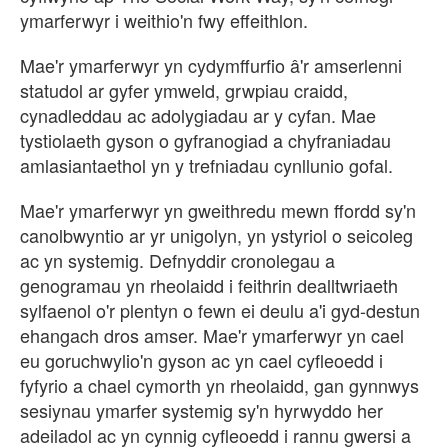
ymarferwyr i weithio'n fwy effeithlon.
Mae'r ymarferwyr yn cydymffurfio â'r amserlenni
statudol ar gyfer ymweld, grwpiau craidd,
cynadleddau ac adolygiadau ar y cyfan. Mae
tystiolaeth gyson o gyfranogiad a chyfraniadau
amlasiantaethol yn y trefniadau cynllunio gofal.
Mae'r ymarferwyr yn gweithredu mewn ffordd sy'n
canolbwyntio ar yr unigolyn, yn ystyriol o seicoleg
ac yn systemig. Defnyddir cronolegau a
genogramau yn rheolaidd i feithrin dealltwriaeth
sylfaenol o'r plentyn o fewn ei deulu a'i gyd-destun
ehangach dros amser. Mae'r ymarferwyr yn cael
eu goruchwylio'n gyson ac yn cael cyfleoedd i
fyfyrio a chael cymorth yn rheolaidd, gan gynnwys
sesiynau ymarfer systemig sy'n hyrwyddo her
adeiladol ac yn cynnig cyfleoedd i rannu gwersi a