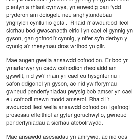
plentyn a rhiant cymwys, yn enwedig pan fydd
pryderon am ddiogelu neu anghytundebau
ynghylch cynllunio gofal. Rhaid i'r awdurdod lleol
sicrhau bod gwasanaeth eirioli yn cael ei gynnig yn
gyson, gan gofnodi'r cynnig, y nifer sy'n derbyn y
cynnig a'r rhesymau dros wrthod yn glir.
Mae angen gwella ansawdd cofnodion. Er bod yr
ymarferwyr yn cadw cofnodion rheolaidd am
gyswllt, nid yw'r rhain yn cael eu hysgrifennu i
safon ddigonol yn gyson, ac nid yw fforymau
gwneud penderfyniadau pwysig bob amser yn cael
eu cofnodi mewn modd amserol. Rhaid i'r
awdurdod lleol wella ansawdd cofnodion i gefnogi
prosesau effeithiol ar gyfer goruchwylio, gwneud
penderfyniadau a sicrhau atebolrwydd.
Mae ansawdd asesiadau yn amrywio, ac nid oes