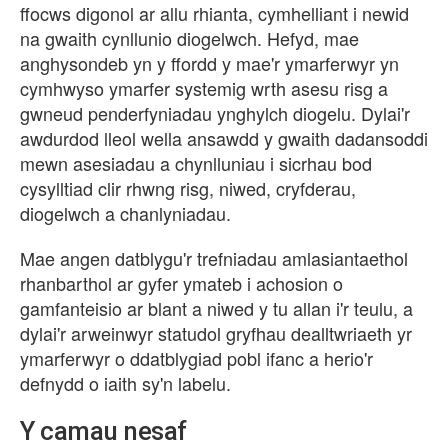
ffocws digonol ar allu rhianta, cymhelliant i newid
na gwaith cynllunio diogelwch. Hefyd, mae
anghysondeb yn y ffordd y mae'r ymarferwyr yn
cymhwyso ymarfer systemig wrth asesu risg a
gwneud penderfyniadau ynghylch diogelu. Dylai'r
awdurdod lleol wella ansawdd y gwaith dadansoddi
mewn asesiadau a chynlluniau i sicrhau bod
cysylltiad clir rhwng risg, niwed, cryfderau,
diogelwch a chanlyniadau.
Mae angen datblygu'r trefniadau amlasiantaethol
rhanbarthol ar gyfer ymateb i achosion o
gamfanteisio ar blant a niwed y tu allan i'r teulu, a
dylai'r arweinwyr statudol gryfhau dealltwriaeth yr
ymarferwyr o ddatblygiad pobl ifanc a herio'r
defnydd o iaith sy'n labelu.
Y camau nesaf