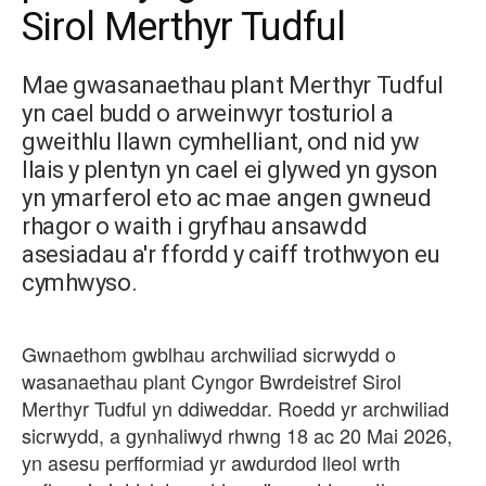
Sirol Merthyr Tudful
Mae gwasanaethau plant Merthyr Tudful
yn cael budd o arweinwyr tosturiol a
gweithlu llawn cymhelliant, ond nid yw
llais y plentyn yn cael ei glywed yn gyson
yn ymarferol eto ac mae angen gwneud
rhagor o waith i gryfhau ansawdd
asesiadau a'r ffordd y caiff trothwyon eu
cymhwyso.
Gwnaethom gwblhau archwiliad sicrwydd o
wasanaethau plant Cyngor Bwrdeistref Sirol
Merthyr Tudful yn ddiweddar. Roedd yr archwiliad
sicrwydd, a gynhaliwyd rhwng 18 ac 20 Mai 2026,
yn asesu perfformiad yr awdurdod lleol wrth