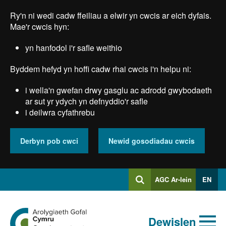
Skip
Ry'n ni wedi cadw ffeiliau a elwir yn cwcis ar eich dyfais.
to
main
Mae'r cwcis hyn:
content
yn hanfodol i'r safle weithio
Byddem hefyd yn hoffi cadw rhai cwcis i'n helpu ni:
i wella'n gwefan drwy gasglu ac adrodd gwybodaeth
ar sut yr ydych yn defnyddio'r safle
i deilwra cyfathrebu
Derbyn pob cwci
Newid gosodiadau cwcis
Mewngofnodi
AGC Ar-lein
EN
Chwilio
i
Chwiliad
Chwilio
Ewch
allweddeiriau
Dewislen
i