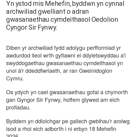
Yn ystod mis Mehefin, byddwn yn cynnal
archwiliad gwelliant o adran
gwasanaethau cymdeithasol Oedolion
Cyngor Sir Fynwy.
Diben yr archwiliad fydd adolygu perfformiad yr
awdurdod lleol wrth gyflawni ei ddyletswyddau a'i
swyddogaethau gwasanaethau cymdeithasol yn
unol â'r ddeddfwriaeth, ar ran Gweinidogion
Cymru.
Os ydych yn cael gwasanaethau gofal a chymorth
gan Gyngor Sir Fynwy, hoffem glywed am eich
profiadau.
Byddem yn ddiolchgar pe gallech gwblhau'r arolwg
isod a rhoi eich adborth i ni erbyn 18 Mehefin
2026.