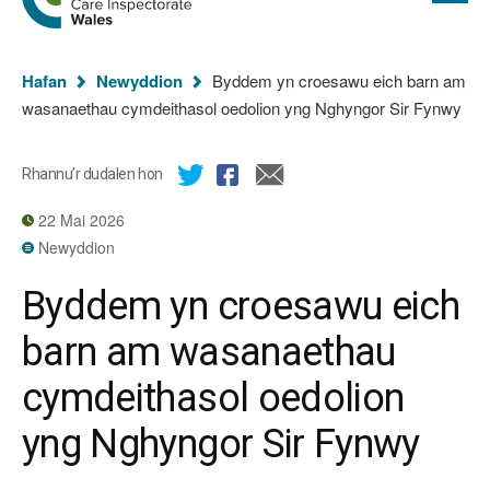
cyflawn
hafan
Arolygiaeth
Gofal
Rydych
Cymru
Hafan
Newyddion
Byddem yn croesawu eich barn am
chi
wasanaethau cymdeithasol oedolion yng Nghyngor Sir Fynwy
yma:
Rhannu’r dudalen hon
22 Mai 2026
Newyddion
Byddem yn croesawu eich
barn am wasanaethau
cymdeithasol oedolion
yng Nghyngor Sir Fynwy