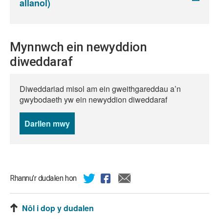
allanol)
Mynnwch ein newyddion
diweddaraf
Diweddariad misol am ein gweithgareddau a’n
gwybodaeth yw ein newyddion diweddaraf
Darllen mwy
o
newyddion
Rhannu’r dudalen hon
Nôl i dop y dudalen