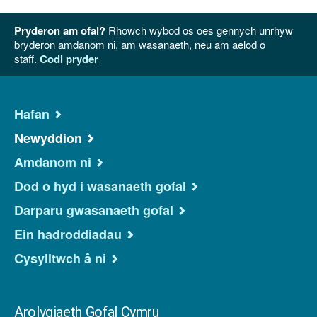
Pryderon am ofal?
Rhowch wybod os oes gennych unrhyw
bryderon amdanom ni, am wasanaeth, neu am aelod o
staff.
Codi pryder
Hafan
Newyddion
Amdanom ni
Dod o hyd i wasanaeth gofal
Darparu gwasanaeth gofal
Ein hadroddiadau
Cysylltwch â ni
Arolygiaeth Gofal Cymru