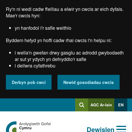
Skip
Ry'n ni wedi cadw ffeiliau a elwir yn cwcis ar eich dyfais.
to
main
Mae'r cwcis hyn:
content
yn hanfodol i'r safle weithio
Byddem hefyd yn hoffi cadw rhai cwcis i'n helpu ni:
i wella'n gwefan drwy gasglu ac adrodd gwybodaeth
ar sut yr ydych yn defnyddio'r safle
i deilwra cyfathrebu
Derbyn pob cwci
Newid gosodiadau cwcis
Mewngofnodi
AGC Ar-lein
EN
Chwilio
i
Chwiliad
Chwilio
Ewch
allweddeiriau
Dewislen
i