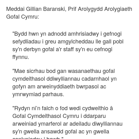
Meddai Gillian Baranski, Prif Arolygydd Arolygiaeth
Gofal Cymru:
"Bydd hwn yn adnodd amhrisiadwy i gefnogi
sefydliadau i greu amgylcheddau lle gall pobl
sy'n derbyn gofal a'r staff sy'n eu cefnogi
ffynnu.
"Mae sicrhau bod gan wasanaethau gofal
cymdeithasol ddiwylliannau cadarnhaol yn
gofyn am arweinyddiaeth bwrpasol ac
ymrwymiad parhaus.
"Rydyn ni’n falch o fod wedi cydweithio
Gofal Cymdeithasol Cymru i ddarparu
arweiniad ymarferol ar adeiladu diwylliannau
sy'n gwella ansawdd gofal ac yn gwella
canlyniadau i bawb."