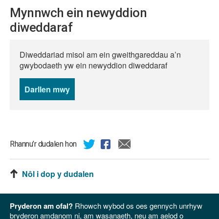
Mynnwch ein newyddion
diweddaraf
Diweddariad misol am ein gweithgareddau a’n
gwybodaeth yw ein newyddion diweddaraf
Darllen mwy
o
newyddion
Rhannu’r dudalen hon
Nôl i dop y dudalen
Pryderon am ofal?
Rhowch wybod os oes gennych unrhyw
bryderon amdanom ni, am wasanaeth, neu am aelod o