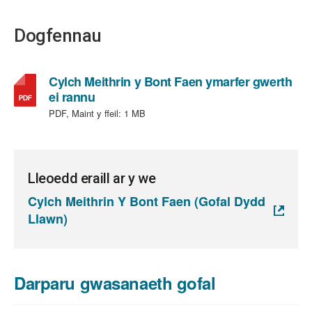
Dogfennau
Cylch Meithrin y Bont Faen ymarfer gwerth
,
ei rannu
math
PDF, Maint y ffeil:
1 MB
o
ffeil:
PDF,
maint
Lleoedd eraill ar y we
ffeil:
Cylch Meithrin Y Bont Faen (Gofal Dydd
1
Llawn)
MB
Darparu gwasanaeth gofal