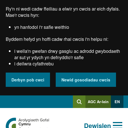
Skip
Ry'n ni wedi cadw ffeiliau a elwir yn cwcis ar eich dyfais.
to
main
Mae'r cwcis hyn:
content
yn hanfodol i'r safle weithio
Byddem hefyd yn hoffi cadw rhai cwcis i'n helpu ni:
i wella'n gwefan drwy gasglu ac adrodd gwybodaeth
ar sut yr ydych yn defnyddio'r safle
i deilwra cyfathrebu
Derbyn pob cwci
Newid gosodiadau cwcis
Mewngofnodi
AGC Ar-lein
EN
Chwilio
i
Chwiliad
Chwilio
Ewch
allweddeiriau
Dewislen
i