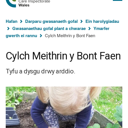
cyflawn
hafan
Arolygiaeth
Gofal
Rydych
Cymru
Hafan
Darparu gwasanaeth gofal
Ein harolygiadau
chi
Gwasanaethau gofal plant a chwarae
Ymarfer
yma:
gwerth ei rannu
Cylch Meithrin y Bont Faen
Cylch Meithrin y Bont Faen
Tyfu a dysgu drwy arddio.