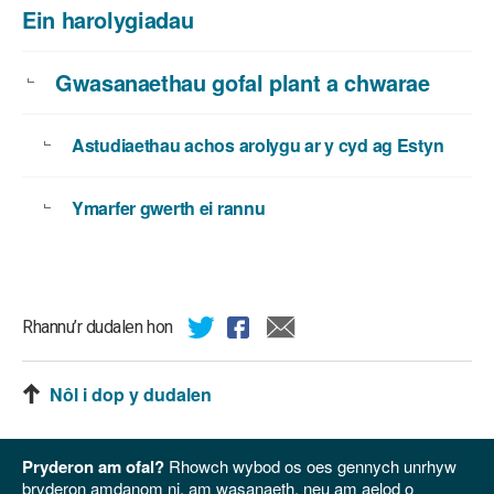
Ein harolygiadau
Gwasanaethau gofal plant a chwarae
Astudiaethau achos arolygu ar y cyd ag Estyn
Ymarfer gwerth ei rannu
Rhannu’r dudalen hon
Nôl i dop y dudalen
Pryderon am ofal?
Rhowch wybod os oes gennych unrhyw
bryderon amdanom ni, am wasanaeth, neu am aelod o