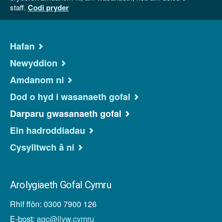
staff.
Codi pryder
Hafan
Newyddion
Amdanom ni
Dod o hyd i wasanaeth gofal
Darparu gwasanaeth gofal
Ein hadroddiadau
Cysylltwch â ni
Arolygiaeth Gofal Cymru
Rhif ffôn: 0300 7900 126
E-bost:
agc@llyw.cymru