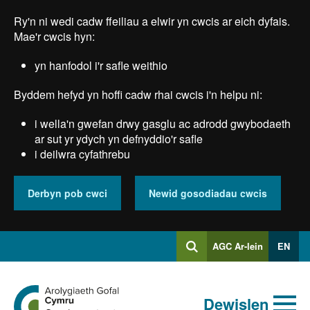
Skip
Ry'n ni wedi cadw ffeiliau a elwir yn cwcis ar eich dyfais.
to
main
Mae'r cwcis hyn:
content
yn hanfodol i'r safle weithio
Byddem hefyd yn hoffi cadw rhai cwcis i'n helpu ni:
i wella'n gwefan drwy gasglu ac adrodd gwybodaeth
ar sut yr ydych yn defnyddio'r safle
i deilwra cyfathrebu
Derbyn pob cwci
Newid gosodiadau cwcis
Mewngofnodi
AGC Ar-lein
EN
Chwilio
i
Chwiliad
Chwilio
Ewch
allweddeiriau
Dewislen
i