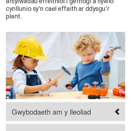
arsylwadau effeithiol i gefnogi a llywio
cynllunio sy’n cael effaith ar ddysgu’r
plant.
Gwybodaeth am y lleoliad