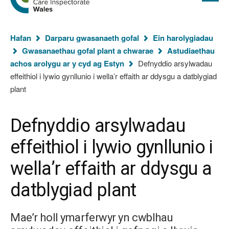
cyflawn
hafan
Arolygiaeth
Gofal
Rydych
Cymru
Hafan
Darparu gwasanaeth gofal
Ein harolygiadau
chi
Gwasanaethau gofal plant a chwarae
Astudiaethau
yma:
achos arolygu ar y cyd ag Estyn
Defnyddio arsylwadau
effeithiol i lywio gynllunio i wella’r effaith ar ddysgu a datblygiad
plant
Defnyddio arsylwadau
effeithiol i lywio gynllunio i
wella’r effaith ar ddysgu a
datblygiad plant
Mae’r holl ymarferwyr yn cwblhau