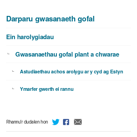
Darparu gwasanaeth gofal
Ein harolygiadau
Gwasanaethau gofal plant a chwarae
Astudiaethau achos arolygu ar y cyd ag Estyn
Ymarfer gwerth ei rannu
Rhannu’r dudalen hon