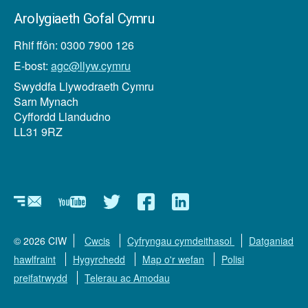
Arolygiaeth Gofal Cymru
Rhif ffôn: 0300 7900 126
E-bost:
agc@llyw.cymru
Swyddfa Llywodraeth Cymru
Sarn Mynach
Cyffordd Llandudno
LL31 9RZ
Newyddlenni
YouTube
Twitter
Facebook
Linkedin
© 2026 CIW
Cwcis
Cyfryngau cymdeithasol
Datganiad
hawlfraint
Hygyrchedd
Map o'r wefan
Polisi
preifatrwydd
Telerau ac Amodau