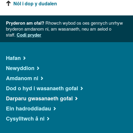
Nôl i dop y dudalen
Pryderon am ofal?
Rhowch wybod os oes gennych unrhyw
bryderon amdanom ni, am wasanaeth, neu am aelod o
staff.
Codi pryder
Hafan
Newyddion
Amdanom ni
Dod o hyd i wasanaeth gofal
Darparu gwasanaeth gofal
Ein hadroddiadau
Cysylltwch â ni