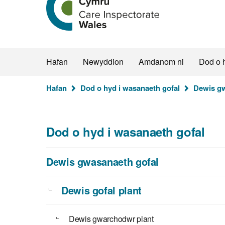
hafan
Arolygiaeth
Gofal
Cymru
Hafan
Newyddion
Amdanom ni
Dod o 
Rydych
Hafan
Dod o hyd i wasanaeth gofal
Dewis gw
chi
yma:
Dod o hyd i wasanaeth gofal
Dewis gwasanaeth gofal
Dewis gofal plant
Dewis gwarchodwr plant