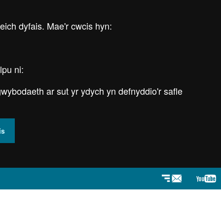
 eich dyfais. Mae'r cwcis hyn:
lpu ni:
wybodaeth ar sut yr ydych yn defnyddio'r safle
is
Newyddlenni
You