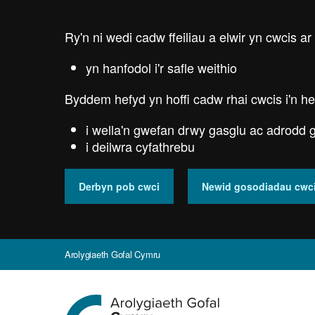
Skip
to
Ry'n ni wedi cadw ffeiliau a elwir yn cwcis ar
main
content
yn hanfodol i'r safle weithio
Byddem hefyd yn hoffi cadw rhai cwcis i'n he
i wella'n gwefan drwy gasglu ac adrodd g
i deilwra cyfathrebu
Derbyn pob cwci
Newid gosodiadau cwc
Arolygiaeth Gofal Cymru
Ewch
i