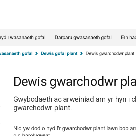
hyd i wasanaeth gofal
Darparu gwasanaeth gofal
Ein ha
asanaeth gofal
Dewis gofal plant
Dewis gwarchodwr plant
Dewis gwarchodwr pla
Gwybodaeth ac arweiniad am yr hyn i 
gwarchodwr plant.
Nid yw dod o hyd i'r gwarchodwr plant iawn bob 
ein harolygwyr: