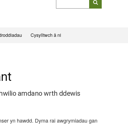
allweddeiriau
cyflawn
droddiadau
Cysylltwch â ni
nt
chwilio amdano wrth ddewis
amser yn hawdd. Dyma rai awgrymiadau gan