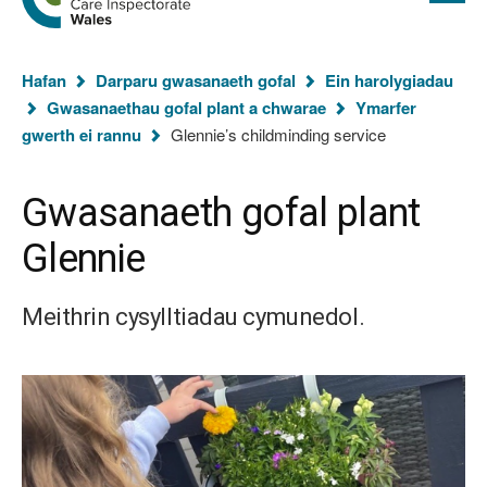
cyflawn
hafan
Arolygiaeth
Gofal
Rydych
Cymru
Hafan
Darparu gwasanaeth gofal
Ein harolygiadau
chi
Gwasanaethau gofal plant a chwarae
Ymarfer
yma:
gwerth ei rannu
Glennie’s childminding service
Gwasanaeth gofal plant
Glennie
Meithrin cysylltiadau cymunedol.