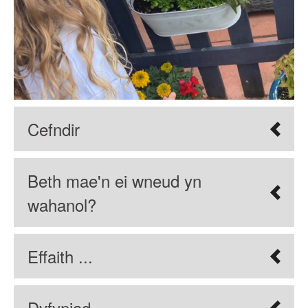
Cefndir
Beth mae'n ei wneud yn
wahanol?
Effaith ...
Dyfyniad