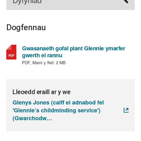
Dogfennau
Gwasanaeth gofal plant Glennie ymarfer
,
gwerth ei rannu
math
PDF, Maint y ffeil:
2 MB
o
ffeil:
PDF,
maint
Lleoedd eraill ar y we
ffeil:
Glenys Jones (caiff ei adnabod fel
2
'Glennie’s childminding service')
MB
(Gwarchodw