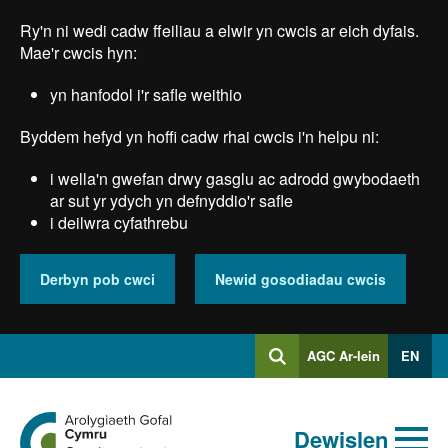
Skip
Ry'n ni wedi cadw ffeiliau a elwir yn cwcis ar eich dyfais.
to
main
Mae'r cwcis hyn:
content
yn hanfodol i'r safle weithio
Byddem hefyd yn hoffi cadw rhai cwcis i'n helpu ni:
i wella'n gwefan drwy gasglu ac adrodd gwybodaeth
ar sut yr ydych yn defnyddio'r safle
i deilwra cyfathrebu
Derbyn pob cwci
Newid gosodiadau cwcis
Mewngofnodi
AGC Ar-lein
EN
Chwilio
i
Chwiliad
Chwilio
Ewch
allweddeiriau
Dewislen
i