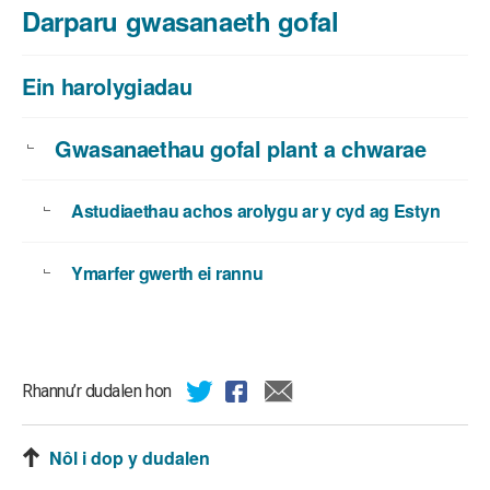
Darparu gwasanaeth gofal
Ein harolygiadau
Gwasanaethau gofal plant a chwarae
Astudiaethau achos arolygu ar y cyd ag Estyn
Ymarfer gwerth ei rannu
Rhannu’r dudalen hon
Nôl i dop y dudalen