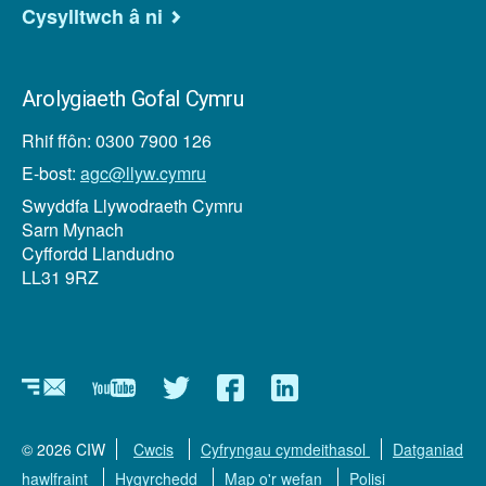
Cysylltwch â ni
Arolygiaeth Gofal Cymru
Rhif ffôn: 0300 7900 126
E-bost:
agc@llyw.cymru
Swyddfa Llywodraeth Cymru
Sarn Mynach
Cyffordd Llandudno
LL31 9RZ
Newyddlenni
YouTube
Twitter
Facebook
Linkedin
© 2026 CIW
Cwcis
Cyfryngau cymdeithasol
Datganiad
hawlfraint
Hygyrchedd
Map o'r wefan
Polisi