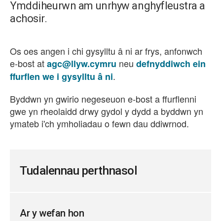
Ymddiheurwn am unrhyw anghyfleustra a
achosir.
Os oes angen i chi gysylltu â ni ar frys, anfonwch
e-bost at
neu
agc@llyw.cymru
defnyddiwch ein
.
ffurflen we i gysylltu â ni
Byddwn yn gwirio negeseuon e-bost a ffurflenni
gwe yn rheolaidd drwy gydol y dydd a byddwn yn
ymateb i'ch ymholiadau o fewn dau ddiwrnod.
Tudalennau perthnasol
Ar y wefan hon