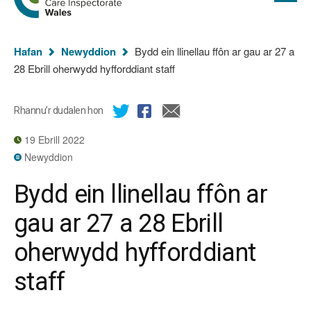
cyflawn
hafan
Arolygiaeth
Gofal
Rydych
Cymru
Hafan
Newyddion
Bydd ein llinellau ffôn ar gau ar 27 a
chi
28 Ebrill oherwydd hyfforddiant staff
yma:
Rhannu’r dudalen hon
19 Ebrill 2022
Newyddion
Bydd ein llinellau ffôn ar
gau ar 27 a 28 Ebrill
oherwydd hyfforddiant
staff