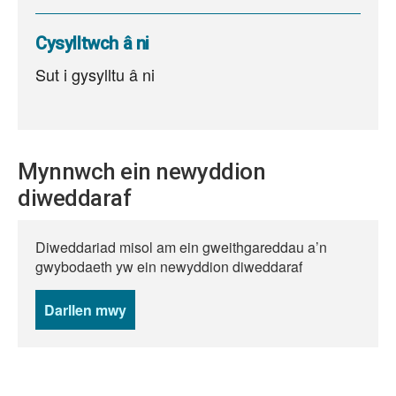
Cysylltwch â ni
Sut i gysylltu â ni
Mynnwch ein newyddion
diweddaraf
Diweddariad misol am ein gweithgareddau a’n
gwybodaeth yw ein newyddion diweddaraf
Darllen mwy
o
newyddion