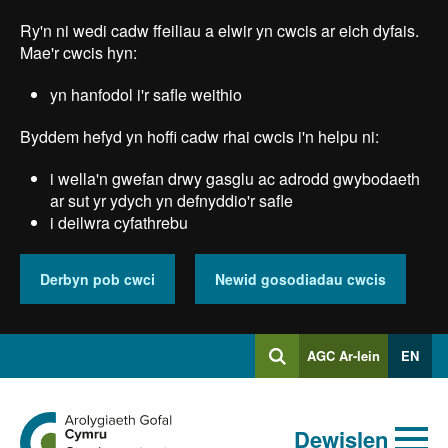
Skip
Ry'n ni wedi cadw ffeiliau a elwir yn cwcis ar eich dyfais.
to
main
Mae'r cwcis hyn:
content
yn hanfodol i'r safle weithio
Byddem hefyd yn hoffi cadw rhai cwcis i'n helpu ni:
i wella'n gwefan drwy gasglu ac adrodd gwybodaeth
ar sut yr ydych yn defnyddio'r safle
i deilwra cyfathrebu
Derbyn pob cwci
Newid gosodiadau cwcis
Mewngofnodi
AGC Ar-lein
EN
Chwilio
i
Chwiliad
Chwilio
Ewch
allweddeiriau
Dewislen
i