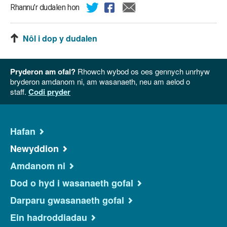
Rhannu’r dudalen hon
Nôl i dop y dudalen
Pryderon am ofal?
Rhowch wybod os oes gennych unrhyw
bryderon amdanom ni, am wasanaeth, neu am aelod o
staff.
Codi pryder
Hafan
Newyddion
Amdanom ni
Dod o hyd i wasanaeth gofal
Darparu gwasanaeth gofal
Ein hadroddiadau