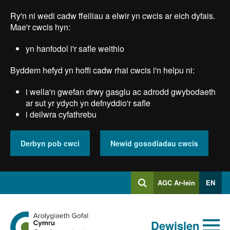
Skip
Ry'n ni wedi cadw ffeiliau a elwir yn cwcis ar eich dyfais.
to
main
Mae'r cwcis hyn:
content
yn hanfodol i'r safle weithio
Byddem hefyd yn hoffi cadw rhai cwcis i'n helpu ni:
i wella'n gwefan drwy gasglu ac adrodd gwybodaeth
ar sut yr ydych yn defnyddio'r safle
i deilwra cyfathrebu
Derbyn pob cwci
Newid gosodiadau cwcis
Mewngofnodi
AGC Ar-lein
EN
Chwilio
i
Chwiliad
Chwilio
Ewch
allweddeiriau
Dewislen
i