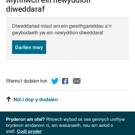
Mynnwch ein newyddion
diweddaraf
Diweddariad misol am ein gweithgareddau a’n
gwybodaeth yw ein newyddion diweddaraf
Darllen mwy
o
newyddion
Rhannu’r dudalen hon
Nôl i dop y dudalen
Pryderon am ofal?
Rhowch wybod os oes gennych unrhyw
bryderon amdanom ni, am wasanaeth, neu am aelod o
staff.
Codi pryder