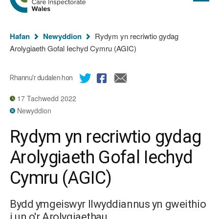
cyflawn
hafan
Arolygiaeth
Gofal
Rydych
Cymru
Hafan
Newyddion
Rydym yn recriwtio gydag
chi
Arolygiaeth Gofal Iechyd Cymru (AGIC)
yma:
Rhannu’r dudalen hon
17 Tachwedd 2022
Newyddion
Rydym yn recriwtio gydag
Arolygiaeth Gofal Iechyd
Cymru (AGIC)
Bydd ymgeiswyr llwyddiannus yn gweithio
i un o'r Arolygiaethau.