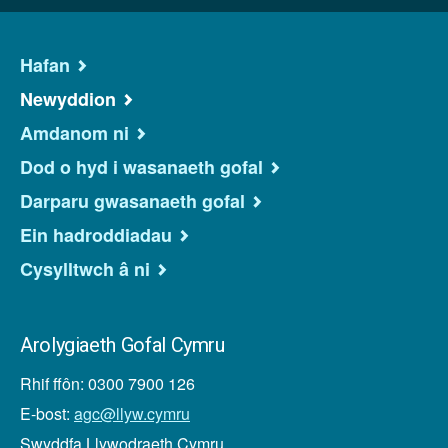
Hafan
Newyddion
Amdanom ni
Dod o hyd i wasanaeth gofal
Darparu gwasanaeth gofal
Ein hadroddiadau
Cysylltwch â ni
Arolygiaeth Gofal Cymru
Rhif ffôn: 0300 7900 126
E-bost:
agc@llyw.cymru
Swyddfa Llywodraeth Cymru