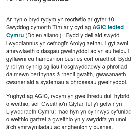
Ar hyn o bryd rydym yn recriwtio ar gyfer 10
Swyddog cymorth Tîm ar y cyd ag
AGIC ledled
(Dolen allanol). Bydd y deiliaid swydd
Cymru
llwyddiannus yn cefnogi'r Arolygiaethau i gyflawni
amrywiaeth o dasgau gweinyddol ac yn eu helpu i
gyflawni eu hamcanion busnes corfforaethol. Bydd
y rôl yn cynnig sgiliau trosglwyddadwy a phrofiad
da mewn perthynas â rheoli gwaith, gwasanaeth
cwsmeriaid a systemau a phrosesau gweinyddol.
Ynghyd ag AGIC, rydym yn gweithredu dull hybrid
o weithio, sef 'Gweithio'n Glyfar' fel y'i gelwir yn
Llywodraeth Cymru; mae hyn yn cynnwys cyfuniad
o weithio gartref a gweithio yn y swyddfa yn unol
'ch ymrwymiadau ac anghenion y busnes.