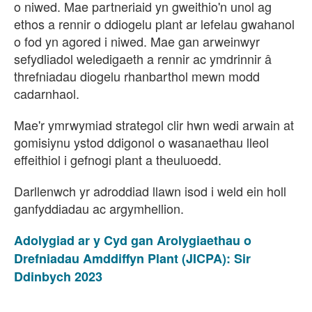
o niwed. Mae partneriaid yn gweithio'n unol ag
ethos a rennir o ddiogelu plant ar lefelau gwahanol
o fod yn agored i niwed. Mae gan arweinwyr
sefydliadol weledigaeth a rennir ac ymdrinnir
threfniadau diogelu rhanbarthol mewn modd
cadarnhaol.
Mae'r ymrwymiad strategol clir hwn wedi arwain at
gomisiynu ystod ddigonol o wasanaethau lleol
effeithiol i gefnogi plant a theuluoedd.
Darllenwch yr adroddiad llawn isod i weld ein holl
ganfyddiadau ac argymhellion.
Adolygiad ar y Cyd gan Arolygiaethau o
Drefniadau Amddiffyn Plant (JICPA): Sir
Ddinbych 2023