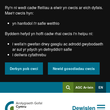
Skip
Ry'n ni wedi cadw ffeiliau a elwir yn cwcis ar eich dyfais.
to
main
Mae'r cwcis hyn:
content
yn hanfodol i'r safle weithio
Byddem hefyd yn hoffi cadw rhai cwcis i'n helpu ni:
i wella'n gwefan drwy gasglu ac adrodd gwybodaeth
ar sut yr ydych yn defnyddio'r safle
i deilwra cyfathrebu
Derbyn pob cwci
Newid gosodiadau cwcis
Mewngofnodi
AGC Ar-lein
EN
Chwilio
i
Chwiliad
Chwilio
Ewch
allweddeiriau
Dewislen
i