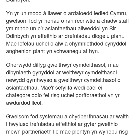
Yn yr un modd â llawer o ardaloedd ledled Cymru,
gwelsom fod yr heriau o ran recriwtio a chadw staff
ym mhob un o'r asiantaethau allweddol yn Sir
Ddinbych yn effeithio ar drefniadau diogelu plant.
Mae lefelau uchel o alw a chymhlethdod cynyddol
anghenion plant yn ychwanegu at hyn.
Oherwydd diffyg gweithwyr cymdeithasol, mae
dibyniaeth gynyddol ar weithwyr cymdeithasol
newydd gymhwyso a gweithwyr cymdeithasol o
asiantaethau. Mae'r sefyllfa wedi cael ei
chategoreiddio fel risg uchel gorfforaethol yn yr
awdurdod lleol.
Gwelsom fod systemau a chydberthnasau ar waith
i hwyluso trefniadau effeithiol ar gyfer gweithio
mewn partneriaeth lle mae plentyn yn wynebu risg