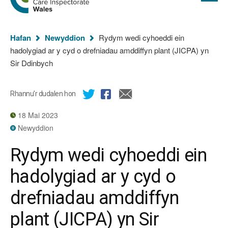
cyflawn
hafan
Arolygiaeth
Gofal
Rydych
Cymru
Hafan
Newyddion
Rydym wedi cyhoeddi ein
chi
hadolygiad ar y cyd o drefniadau amddiffyn plant (JICPA) yn
yma:
Sir Ddinbych
Rhannu’r dudalen hon
18 Mai 2023
Newyddion
Rydym wedi cyhoeddi ein
hadolygiad ar y cyd o
drefniadau amddiffyn
plant (JICPA) yn Sir