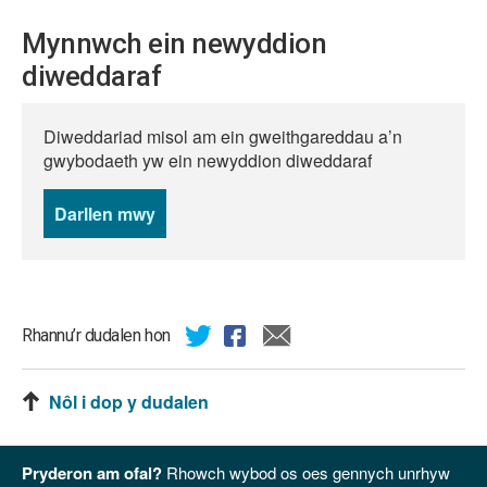
Mynnwch ein newyddion
diweddaraf
Diweddariad misol am ein gweithgareddau a’n
gwybodaeth yw ein newyddion diweddaraf
Darllen mwy
o
newyddion
Rhannu’r dudalen hon
Nôl i dop y dudalen
Pryderon am ofal?
Rhowch wybod os oes gennych unrhyw