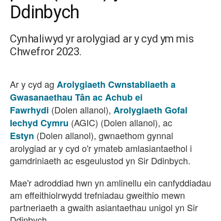
Ddinbych
Cynhaliwyd yr arolygiad ar y cyd ym mis
Chwefror 2023.
Ar y cyd ag
Arolygiaeth Cwnstabliaeth a
Gwasanaethau Tân ac Achub ei
(Dolen allanol)
,
Fawrhydi
Arolygiaeth Gofal
(AGIC)
(Dolen allanol)
,
ac
Iechyd Cymru
(Dolen allanol)
, gwnaethom gynnal
Estyn
arolygiad ar y cyd o'r ymateb amlasiantaethol i
gamdriniaeth ac esgeulustod yn Sir Ddinbych.
Mae'r adroddiad hwn yn amlinellu ein canfyddiadau
am effeithiolrwydd trefniadau gweithio mewn
partneriaeth a gwaith asiantaethau unigol yn Sir
Ddinbych.