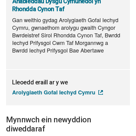
Anableddau Dysgu Cymunedol yn
Rhondda Cynon Taf
Gan weithio gydag Arolygiaeth Gofal Iechyd
Cymru, gwnaethom arolygu gwaith Cyngor
Bwrdeistref Sirol Rhondda Cynon Taf, Bwrdd
Iechyd Prifysgol Cwm Taf Morgannwg a
Bwrdd Iechyd Prifysgol Bae Abertawe
Lleoedd eraill ar y we
Arolygiaeth Gofal Iechyd Cymru
Mynnwch ein newyddion
diweddaraf