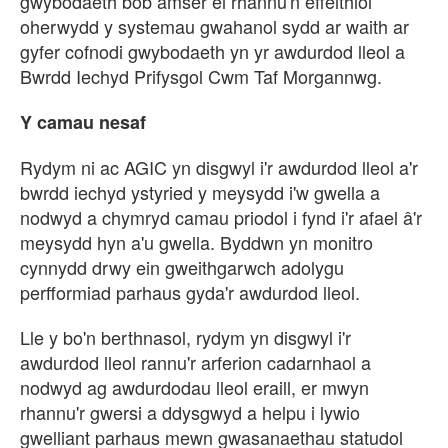
gwybodaeth bob amser ei rhannu'n effeithiol
oherwydd y systemau gwahanol sydd ar waith ar
gyfer cofnodi gwybodaeth yn yr awdurdod lleol a
Bwrdd Iechyd Prifysgol Cwm Taf Morgannwg.
Y camau nesaf
Rydym ni ac AGIC yn disgwyl i'r awdurdod lleol a'r
bwrdd iechyd ystyried y meysydd i'w gwella a
nodwyd a chymryd camau priodol i fynd i'r afael â'r
meysydd hyn a'u gwella. Byddwn yn monitro
cynnydd drwy ein gweithgarwch adolygu
perfformiad parhaus gyda'r awdurdod lleol.
Lle y bo'n berthnasol, rydym yn disgwyl i'r
awdurdod lleol rannu'r arferion cadarnhaol a
nodwyd ag awdurdodau lleol eraill, er mwyn
rhannu'r gwersi a ddysgwyd a helpu i lywio
gwelliant parhaus mewn gwasanaethau statudol