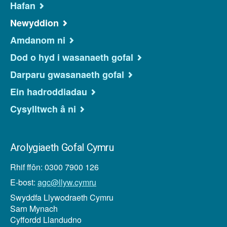
Hafan
Newyddion
Amdanom ni
Dod o hyd i wasanaeth gofal
Darparu gwasanaeth gofal
Ein hadroddiadau
Cysylltwch â ni
Arolygiaeth Gofal Cymru
Rhif ffôn: 0300 7900 126
E-bost:
agc@llyw.cymru
Swyddfa Llywodraeth Cymru
Sarn Mynach
Cyffordd Llandudno