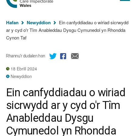
cyflawn
hafan
Arolygiaeth
Gofal
Rydych
Cymru
Hafan
Newyddion
Ein canfyddiadau o wiriad sicrwydd
chi
ar y cyd o'r Tîm Anableddau Dysgu Cymunedol yn Rhondda
yma:
Cynon Taf
Rhannu’r dudalen hon
18 Ebrill 2024
Newyddion
Ein canfyddiadau o wiriad
sicrwydd ar y cyd o'r Tîm
Anableddau Dysgu
Cymunedol yn Rhondda