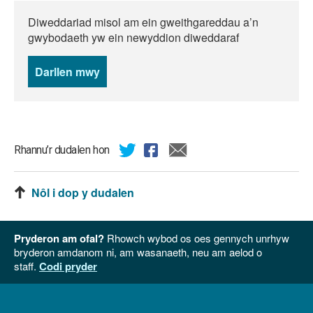
Diweddariad misol am ein gweithgareddau a’n
gwybodaeth yw ein newyddion diweddaraf
Darllen mwy
o
newyddion
Rhannu’r dudalen hon
Nôl i dop y dudalen
Pryderon am ofal?
Rhowch wybod os oes gennych unrhyw
bryderon amdanom ni, am wasanaeth, neu am aelod o
staff.
Codi pryder