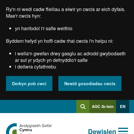
Skip
Ry'n ni wedi cadw ffeiliau a elwir yn cwcis ar eich dyfais.
to
main
Mae'r cwcis hyn:
content
yn hanfodol i'r safle weithio
Byddem hefyd yn hoffi cadw rhai cwcis i'n helpu ni:
i wella'n gwefan drwy gasglu ac adrodd gwybodaeth
ar sut yr ydych yn defnyddio'r safle
i deilwra cyfathrebu
Derbyn pob cwci
Newid gosodiadau cwcis
Mewngofnodi
AGC Ar-lein
EN
Chwilio
i
Chwiliad
Chwilio
Ewch
allweddeiriau
Dewislen
i