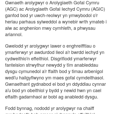
Gwnaeth arolygwyr o Arolygiaeth Gofal Cymru
(AGC) ac Arolygiaeth Gofal Iechyd Cymru (AGIC)
ganfod bod yr uwch-reolwyr yn ymwybodol o'r
heriau parhaus sylweddol a wynebir wrth ymateb i
alw ac anghenion mwy cymhleth, a phwysau
ariannol.
Gwelodd yr arolygwyr lawer o enghreifftiau o
ymarferwyr yr awdurdod lleol a'r bwrdd iechyd yn
cydweithio'n effeithiol. Disgrifiodd ymarferwyr
fanteision strwythur newydd y tîm anableddau
dysgu cymunedol a'r ffaith bod y timau arbenigol
wedi'u hailgyflwyno ym maes gofal cymdeithasol.
Gwnaethant gydnabod ei bod yn ddyddiau cynnar
a'u bod yn obeithiol y bydd y newid hwn yn cael
effaith gadarnhaol ar bobl ag anabledd dysgu.
Fodd bynnag, nododd yr arolygwyr na chaiff