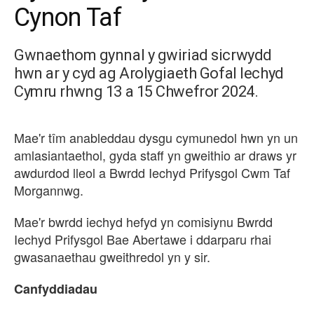
Cynon Taf
Gwnaethom gynnal y gwiriad sicrwydd
hwn ar y cyd ag Arolygiaeth Gofal Iechyd
Cymru rhwng 13 a 15 Chwefror 2024.
Mae'r tîm anableddau dysgu cymunedol hwn yn un
amlasiantaethol, gyda staff yn gweithio ar draws yr
awdurdod lleol a Bwrdd Iechyd Prifysgol Cwm Taf
Morgannwg.
Mae'r bwrdd iechyd hefyd yn comisiynu Bwrdd
Iechyd Prifysgol Bae Abertawe i ddarparu rhai
gwasanaethau gweithredol yn y sir.
Canfyddiadau