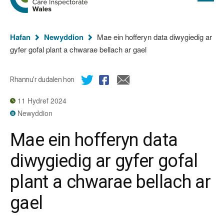
cyflawn
hafan
Arolygiaeth
Gofal
Rydych
Cymru
Hafan
Newyddion
Mae ein hofferyn data diwygiedig ar
chi
gyfer gofal plant a chwarae bellach ar gael
yma:
Rhannu’r dudalen hon
11 Hydref 2024
Newyddion
Mae ein hofferyn data
diwygiedig ar gyfer gofal
plant a chwarae bellach ar
gael