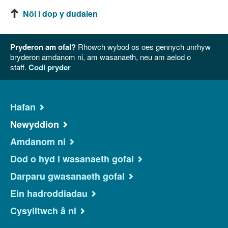
Nôl i dop y dudalen
Pryderon am ofal?
Rhowch wybod os oes gennych unrhyw
bryderon amdanom ni, am wasanaeth, neu am aelod o
staff.
Codi pryder
Hafan
Newyddion
Amdanom ni
Dod o hyd i wasanaeth gofal
Darparu gwasanaeth gofal
Ein hadroddiadau
Cysylltwch â ni