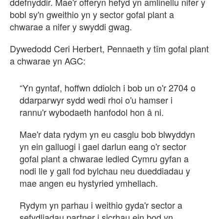
ddefnyddir. Mae'r offeryn hefyd yn amlinellu nifer y
bobl sy'n gweithio yn y sector gofal plant a
chwarae a nifer y swyddi gwag.
Dywedodd Ceri Herbert, Pennaeth y tîm gofal plant
a chwarae yn AGC:
“Yn gyntaf, hoffwn ddiolch i bob un o'r 2704 o
ddarparwyr sydd wedi rhoi o'u hamser i
rannu'r wybodaeth hanfodol hon â ni.
Mae'r data rydym yn eu casglu bob blwyddyn
yn ein galluogi i gael darlun eang o'r sector
gofal plant a chwarae ledled Cymru gyfan a
nodi lle y gall fod bylchau neu dueddiadau y
mae angen eu hystyried ymhellach.
Rydym yn parhau i weithio gyda'r sector a
sefydliadau partner i sicrhau ein bod yn