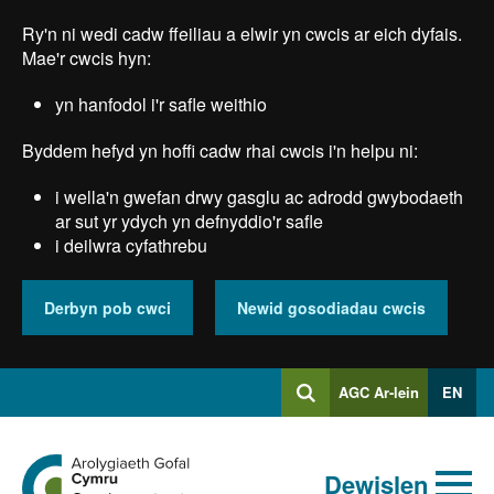
Skip
Ry'n ni wedi cadw ffeiliau a elwir yn cwcis ar eich dyfais.
to
main
Mae'r cwcis hyn:
content
yn hanfodol i'r safle weithio
Byddem hefyd yn hoffi cadw rhai cwcis i'n helpu ni:
i wella'n gwefan drwy gasglu ac adrodd gwybodaeth
ar sut yr ydych yn defnyddio'r safle
i deilwra cyfathrebu
Derbyn pob cwci
Newid gosodiadau cwcis
Mewngofnodi
AGC Ar-lein
EN
Chwilio
i
Chwiliad
Chwilio
Ewch
allweddeiriau
Dewislen
i