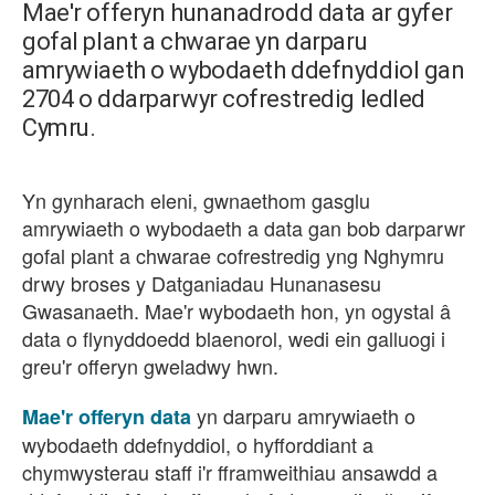
Mae'r offeryn hunanadrodd data ar gyfer
gofal plant a chwarae yn darparu
amrywiaeth o wybodaeth ddefnyddiol gan
2704 o ddarparwyr cofrestredig ledled
Cymru.
Yn gynharach eleni, gwnaethom gasglu
amrywiaeth o wybodaeth a data gan bob darparwr
gofal plant a chwarae cofrestredig yng Nghymru
drwy broses y Datganiadau Hunanasesu
Gwasanaeth. Mae'r wybodaeth hon, yn ogystal
data o flynyddoedd blaenorol, wedi ein galluogi i
greu'r offeryn gweladwy hwn.
yn darparu amrywiaeth o
Mae'r offeryn data
wybodaeth ddefnyddiol, o hyfforddiant a
chymwysterau staff i'r fframweithiau ansawdd a