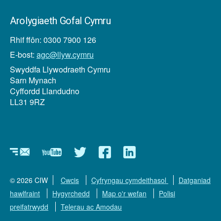
Arolygiaeth Gofal Cymru
Rhif ffôn: 0300 7900 126
E-bost:
agc@llyw.cymru
Swyddfa Llywodraeth Cymru
Sarn Mynach
Cyffordd Llandudno
LL31 9RZ
Newyddlenni
YouTube
Twitter
Facebook
Linkedin
© 2026 CIW
Cwcis
Cyfryngau cymdeithasol
Datganiad
hawlfraint
Hygyrchedd
Map o'r wefan
Polisi
preifatrwydd
Telerau ac Amodau