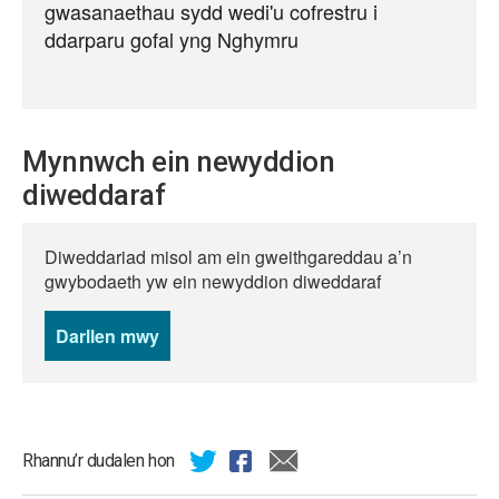
gwasanaethau sydd wedi'u cofrestru i
ddarparu gofal yng Nghymru
Mynnwch ein newyddion
diweddaraf
Diweddariad misol am ein gweithgareddau a’n
gwybodaeth yw ein newyddion diweddaraf
Darllen mwy
o
newyddion
Rhannu’r dudalen hon