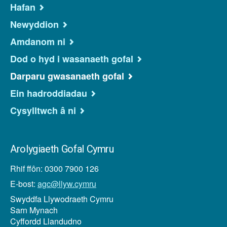
Hafan
Newyddion
Amdanom ni
Dod o hyd i wasanaeth gofal
Darparu gwasanaeth gofal
Ein hadroddiadau
Cysylltwch â ni
Arolygiaeth Gofal Cymru
Rhif ffôn: 0300 7900 126
E-bost:
agc@llyw.cymru
Swyddfa Llywodraeth Cymru
Sarn Mynach
Cyffordd Llandudno