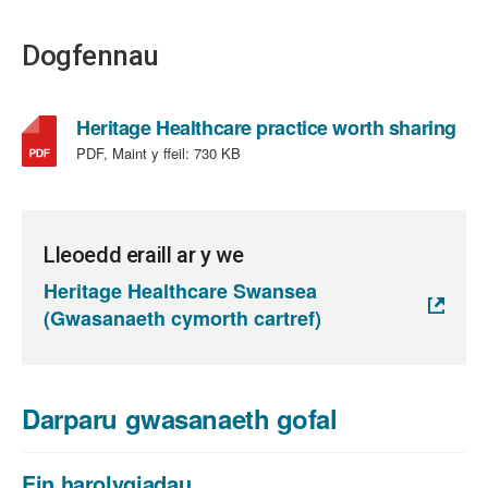
Dogfennau
,
Heritage Healthcare practice worth sharing
ma
PDF, Maint y ffeil:
730 KB
o
ffeil
PDF
mai
Lleoedd eraill ar y we
ffeil
Heritage Healthcare Swansea
730
(Gwasanaeth cymorth cartref)
KB
Darparu gwasanaeth gofal
Ein harolygiadau