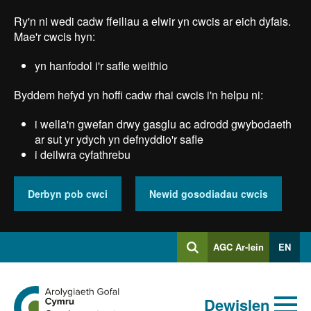
Skip
Ry'n ni wedi cadw ffeiliau a elwir yn cwcis ar eich dyfais.
to
main
Mae'r cwcis hyn:
content
yn hanfodol i'r safle weithio
Byddem hefyd yn hoffi cadw rhai cwcis i'n helpu ni:
i wella'n gwefan drwy gasglu ac adrodd gwybodaeth
ar sut yr ydych yn defnyddio'r safle
i deilwra cyfathrebu
Derbyn pob cwci
Newid gosodiadau cwcis
Mewngofnodi
AGC Ar-lein
EN
Chwilio
i
Chwiliad
Chwilio
Ewch
allweddeiriau
Dewislen
i