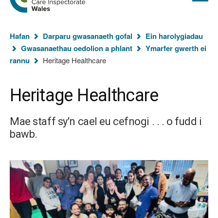
cyflawn
hafan
Arolygiaeth
Gofal
Rydych
Cymru
Hafan
Darparu gwasanaeth gofal
Ein harolygiadau
chi
Gwasanaethau oedolion a phlant
Ymarfer gwerth ei
yma:
rannu
Heritage Healthcare
Heritage Healthcare
Mae staff sy'n cael eu cefnogi . . . o fudd i
bawb.