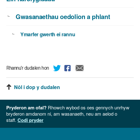
Gwasanaethau oedolion a phlant
Ymarfer gwerth ei rannu
Rhannu’r dudalen hon
Nôl i dop y dudalen
Pryderon am ofal?
Rhowch wybod os oes gennych unrhyw
bryderon amdanom ni, am wasanaeth, neu am aelod o
staff.
Codi pryder