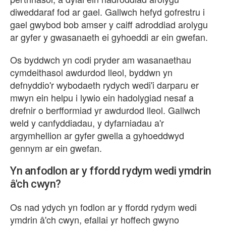
diweddaraf fod ar gael. Gallwch hefyd gofrestru i
gael gwybod bob amser y caiff adroddiad arolygu
ar gyfer y gwasanaeth ei gyhoeddi ar ein gwefan.
Os byddwch yn codi pryder am wasanaethau
cymdeithasol awdurdod lleol, byddwn yn
defnyddio'r wybodaeth rydych wedi'i darparu er
mwyn ein helpu i lywio ein hadolygiad nesaf a
drefnir o berfformiad yr awdurdod lleol. Gallwch
weld y canfyddiadau, y dyfarniadau a'r
argymhellion ar gyfer gwella a gyhoeddwyd
gennym ar ein gwefan.
Yn anfodlon ar y ffordd rydym wedi ymdrin
'ch cwyn?
Os nad ydych yn fodlon ar y ffordd rydym wedi
ymdrin â'ch cwyn, efallai yr hoffech gwyno