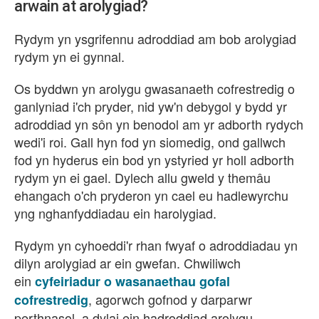
arwain at arolygiad?
Rydym yn ysgrifennu adroddiad am bob arolygiad
rydym yn ei gynnal.
Os byddwn yn arolygu gwasanaeth cofrestredig o
ganlyniad i'ch pryder, nid yw'n debygol y bydd yr
adroddiad yn sôn yn benodol am yr adborth rydych
wedi'i roi. Gall hyn fod yn siomedig, ond gallwch
fod yn hyderus ein bod yn ystyried yr holl adborth
rydym yn ei gael. Dylech allu gweld y themâu
ehangach o'ch pryderon yn cael eu hadlewyrchu
yng nghanfyddiadau ein harolygiad.
Rydym yn cyhoeddi'r rhan fwyaf o adroddiadau yn
dilyn arolygiad ar ein gwefan. Chwiliwch
ein
cyfeiriadur o wasanaethau gofal
, agorwch gofnod y darparwr
cofrestredig
perthnasol, a dylai ein hadroddiad arolygu