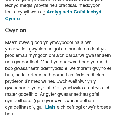
iechyd megis ysbytai neu bractisau meddygon
teulu, cysylltwch ag
Arolygiaeth Gofal Iechyd
.
Cymru
Cwynion
Mae'n bwysig bod yn ymwybodol na allwn
ymchwilio i gwynion unigol ein hunain na ddatrys
problemau rhyngoch chi a'ch darparwr gwasanaeth
neu gyngor lleol. Mae hyn oherwydd bod yn rhaid i
bob gwasanaeth ddefnyddio ei weithdrefn gwyno ei
hun, ac fel arfer y peth gorau i chi fydd codi eich
pryderon â'r rheolwr neu uwch-weithiwr yn y
gwasanaeth yn gyntaf. Gall ymchwilio a datrys eich
mater gobeithio. Ar gyfer gwasanaethau gofal
cymdeithasol (gan gynnwys gwasanaethau
cymdeithasol), gall
eich cefnogi drwy'r broses
Llais
hon.