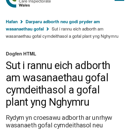
cyflawn
hafan
Arolygiaeth
Gofal
Rydych
Cymru
Hafan
Darparu adborth neu godi pryder am
chi
wasanaethau gofal
Sut i rannu eich adborth am
yma:
(Dogf
wasanaethau gofal cymdeithasol a gofal plant yng Nghymru
HTML
Dogfen HTML
Sut i rannu eich adborth
am wasanaethau gofal
cymdeithasol a gofal
plant yng Nghymru
Rydym yn croesawu adborth ar unrhyw
wasanaeth gofal cymdeithasol neu