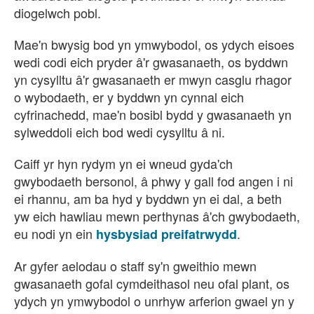
diogelwch pobl.
Mae'n bwysig bod yn ymwybodol, os ydych eisoes
wedi codi eich pryder â'r gwasanaeth, os byddwn
yn cysylltu â'r gwasanaeth er mwyn casglu rhagor
o wybodaeth, er y byddwn yn cynnal eich
cyfrinachedd, mae'n bosibl bydd y gwasanaeth yn
sylweddoli eich bod wedi cysylltu â ni.
Caiff yr hyn rydym yn ei wneud gyda'ch
gwybodaeth bersonol, â phwy y gall fod angen i ni
ei rhannu, am ba hyd y byddwn yn ei dal, a beth
yw eich hawliau mewn perthynas â'ch gwybodaeth,
eu nodi yn ein
.
hysbysiad preifatrwydd
Ar gyfer aelodau o staff sy'n gweithio mewn
gwasanaeth gofal cymdeithasol neu ofal plant, os
ydych yn ymwybodol o unrhyw arferion gwael yn y