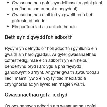
Gwasanaethau gofal cymdeithasol a gofal plant
(profiadau cadarnhaol a negyddol)
Gwasanaethau a all fod yn gweithredu heb
gofrestriad priodol
Ein perfformiad a'n dull ein hunain
Beth sy'n digwydd i'ch adborth
Rydym yn defnyddio'r holl adborth i gynllunio ein
gwaith a'n harolygiadau. Ar gyfer gwasanaethau
cofrestredig, mae eich adborth yn ein helpu i
benderfynu pryd i arolygu a pha feysydd i
ganolbwyntio arnynt. Ar gyfer gwaith awdurdodau
lleol, mae'n llywio ein cysylltiad rheolaidd
chynghorau ac yn llywio ein rhaglen waith.
Gwasanaethau gofal iechyd
Os oes gennych adborth am wasanaethau gofal