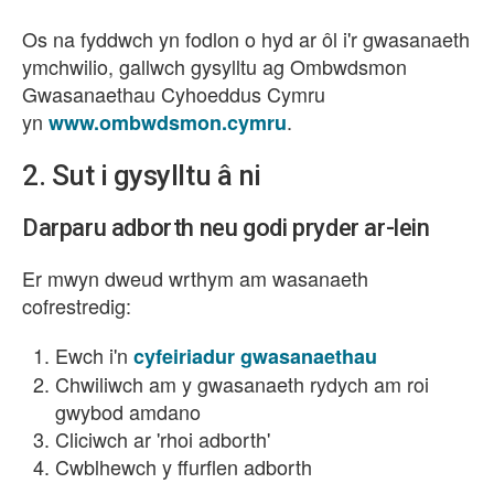
Os na fyddwch yn fodlon o hyd ar ôl i'r gwasanaeth
ymchwilio, gallwch gysylltu ag Ombwdsmon
Gwasanaethau Cyhoeddus Cymru
yn
.
www.ombwdsmon.cymru
2. Sut i gysylltu â ni
Darparu adborth neu godi pryder ar-lein
Er mwyn dweud wrthym am wasanaeth
cofrestredig:
Ewch i'n
cyfeiriadur gwasanaethau
Chwiliwch am y gwasanaeth rydych am roi
gwybod amdano
Cliciwch ar 'rhoi adborth'
Cwblhewch y ffurflen adborth