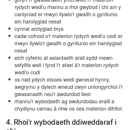
rydych wedi'u rhannu a rhoi gwybod i chi am y
canlyniad er mwyn llywio'r gwaith o gynllunio
ein harolygiad nesaf
cynnal arolygiad brys
cadw cofnod o'r materion rydych wedi'u codi er
mwyn llywio'r gwaith o gynllunio ein harolygiad
nesaf
eich cyfeirio at asiantaeth arall sydd mewn
sefyllfa well i fynd i'r afael â'r materion rydych
wedi'u codi
os nad ydych eisoes wedi gwneud hynny,
awgrymu y dylech wneud cwyn uniongyrchol i'r
gwasanaeth neu'r awdurdod lleol
rhannu'r wybodaeth ag awdurdodau eraill a
chydlynu camau â nhw os oes materion difrifol.
4. Rhoi'r wybodaeth ddiweddaraf i