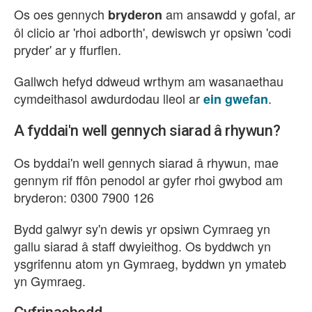
Os oes gennych
am ansawdd y gofal, ar
bryderon
ôl clicio ar 'rhoi adborth', dewiswch yr opsiwn 'codi
pryder' ar y ffurflen.
Gallwch hefyd ddweud wrthym am wasanaethau
cymdeithasol awdurdodau lleol ar
.
ein gwefan
A fyddai'n well gennych siarad â rhywun?
Os byddai'n well gennych siarad â rhywun, mae
gennym rif ffôn penodol ar gyfer rhoi gwybod am
bryderon: 0300 7900 126
Bydd galwyr sy'n dewis yr opsiwn Cymraeg yn
gallu siarad â staff dwyieithog. Os byddwch yn
ysgrifennu atom yn Gymraeg, byddwn yn ymateb
yn Gymraeg.