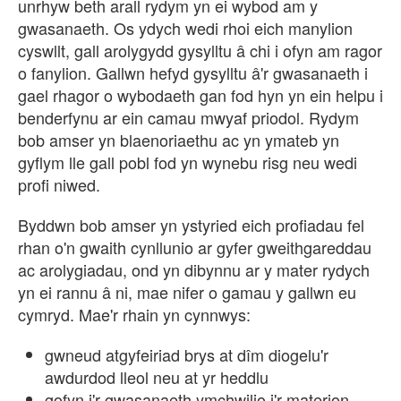
unrhyw beth arall rydym yn ei wybod am y
gwasanaeth. Os ydych wedi rhoi eich manylion
cyswllt, gall arolygydd gysylltu â chi i ofyn am ragor
o fanylion. Gallwn hefyd gysylltu â'r gwasanaeth i
gael rhagor o wybodaeth gan fod hyn yn ein helpu i
benderfynu ar ein camau mwyaf priodol. Rydym
bob amser yn blaenoriaethu ac yn ymateb yn
gyflym lle gall pobl fod yn wynebu risg neu wedi
profi niwed.
Byddwn bob amser yn ystyried eich profiadau fel
rhan o'n gwaith cynllunio ar gyfer gweithgareddau
ac arolygiadau, ond yn dibynnu ar y mater rydych
yn ei rannu â ni, mae nifer o gamau y gallwn eu
cymryd. Mae'r rhain yn cynnwys:
gwneud atgyfeiriad brys at dîm diogelu'r
awdurdod lleol neu at yr heddlu
gofyn i'r gwasanaeth ymchwilio i'r materion