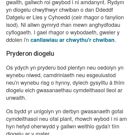
gwaith, gallwch roi gwybod i ni amdanynt. Rydym
yn diogelu chwythwyr chwiban o dan Ddeddf
Datgelu er Lles y Cyhoedd (ceir rhagor o fanylion
isod). Ni allwn gymryd rhan mewn anghydfodau
cyflogaeth. I gael rhagor o wybodaeth, gweler y
ddolen i'n
.
canllawiau ar chwythu'r chwiban
Pryderon diogelu
Os ydych yn pryderu bod plentyn neu oedolyn yn
wynebu niwed, camdriniaeth neu esgeulustod
neu'n wynebu risg o hynny, dylech gysylltu â thîm
diogelu eich gwasanaethau cymdeithasol lleol ar
unwaith.
Os bydd yr unigolyn yn derbyn gwasanaeth gofal
cymdeithasol neu ofal plant, rhowch wybod i ni am
hyn hefyd oherwydd y gallwn weithio gyda'r tîm
diogelu ar y mater.