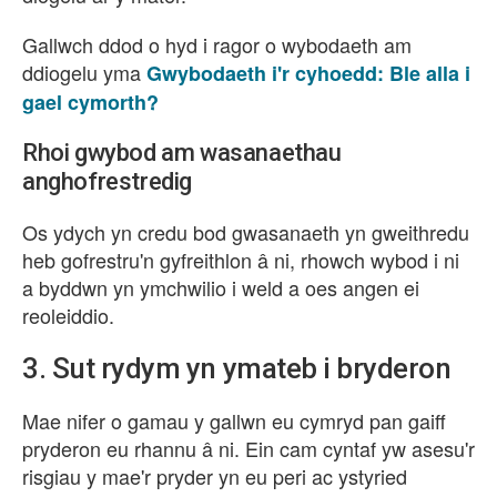
Gallwch ddod o hyd i ragor o wybodaeth am
ddiogelu yma
Gwybodaeth i'r cyhoedd: Ble alla i
gael cymorth?
Rhoi gwybod am wasanaethau
anghofrestredig
Os ydych yn credu bod gwasanaeth yn gweithredu
heb gofrestru'n gyfreithlon â ni, rhowch wybod i ni
a byddwn yn ymchwilio i weld a oes angen ei
reoleiddio.
3. Sut rydym yn ymateb i bryderon
Mae nifer o gamau y gallwn eu cymryd pan gaiff
pryderon eu rhannu â ni. Ein cam cyntaf yw asesu'r
risgiau y mae'r pryder yn eu peri ac ystyried