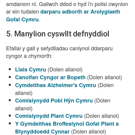
amdanom ni. Gallwch ddod o hyd i'n polisi cwynion
ar ein tudalen
darparu adborth ar Arolygiaeth
.
Gofal Cymru
5. Manylion cyswllt defnyddiol
Efallai y gall y sefydliadau canlynol ddarparu
cyngor a chymorth:
(Dolen allanol)
Llais Cymru
(Dolen allanol)
Canolfan Cyngor ar Bopeth
(Dolen
Cymdeithas Alzheimer's Cymru
allanol)
(Dolen
Comisiynydd Pobl Hŷn Cymru
allanol)
(Dolen allanol)
Comisiynydd Plant Cymru
Y Gymdeithas Broffesiynol Gofal Plant a
(Dolen allanol)
Blynyddoedd Cynnar