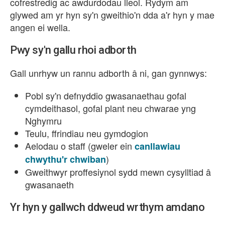
cofrestredig ac awdurdodau lleol. Rydym am
glywed am yr hyn sy'n gweithio'n dda a'r hyn y mae
angen ei wella.
Pwy sy'n gallu rhoi adborth
Gall unrhyw un rannu adborth â ni, gan gynnwys:
Pobl sy'n defnyddio gwasanaethau gofal
cymdeithasol, gofal plant neu chwarae yng
Nghymru
Teulu, ffrindiau neu gymdogion
Aelodau o staff (gweler ein
canllawiau
)
chwythu'r chwiban
Gweithwyr proffesiynol sydd mewn cysylltiad
gwasanaeth
Yr hyn y gallwch ddweud wrthym amdano