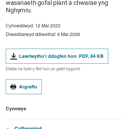
wasanaeth gofal plant a chwarae yng
Nghymru.
Cyhoeddwyd:
12 Mai 2023
Diweddarwyd ddiwethaf:
6 Mai 2026
Math
Maint
Lawrlwytho'r ddogfen hon:
PDF,
84 KB
o
y
ffeil:
ffeil:
Efallai na fydd y ffeil hon yn gwbl hygyrch
Argraffu
Cynnwys
Cyflwyniad