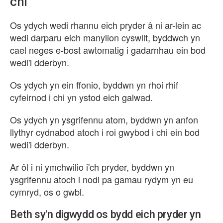
chi
Os ydych wedi rhannu eich pryder â ni ar-lein ac
wedi darparu eich manylion cyswllt, byddwch yn
cael neges e-bost awtomatig i gadarnhau ein bod
wedi'i dderbyn.
Os ydych yn ein ffonio, byddwn yn rhoi rhif
cyfeirnod i chi yn ystod eich galwad.
Os ydych yn ysgrifennu atom, byddwn yn anfon
llythyr cydnabod atoch i roi gwybod i chi ein bod
wedi'i dderbyn.
Ar ôl i ni ymchwilio i'ch pryder, byddwn yn
ysgrifennu atoch i nodi pa gamau rydym yn eu
cymryd, os o gwbl.
Beth sy'n digwydd os bydd eich pryder yn