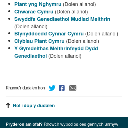
(Dolen allanol)
Plant yng Nghymru
(Dolen allanol)
Chwarae Cymru
Swyddfa Genedlaethol Mudiad Meithrin
(Dolen allanol)
(Dolen allanol)
Blynyddoedd Cynnar Cymru
(Dolen allanol)
Clybiau Plant Cymru
Y Gymdeithas Meithrinfeydd Dydd
(Dolen allanol)
Genedlaethol
Rhannu’r dudalen hon
Nôl i dop y dudalen
Pryderon am ofal?
Rhowch wybod os oes gennych unrhyw