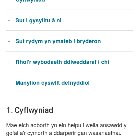
Sut i gysylltu â ni
Sut rydym yn ymateb i bryderon
Rhoi'r wybodaeth ddiweddaraf i chi
Manylion cyswllt defnyddiol
1. Cyflwyniad
Mae eich adborth yn ein helpu i wella ansawdd y
gofal a'r cymorth a ddarperir gan wasanaethau