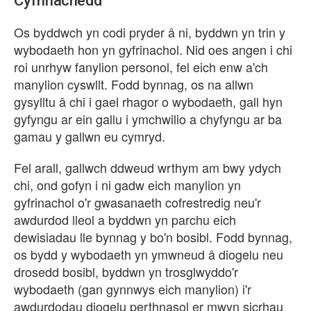
Cyfrinachedd
Os byddwch yn codi pryder â ni, byddwn yn trin y
wybodaeth hon yn gyfrinachol. Nid oes angen i chi
roi unrhyw fanylion personol, fel eich enw a'ch
manylion cyswllt. Fodd bynnag, os na allwn
gysylltu â chi i gael rhagor o wybodaeth, gall hyn
gyfyngu ar ein gallu i ymchwilio a chyfyngu ar ba
gamau y gallwn eu cymryd.
Fel arall, gallwch ddweud wrthym am bwy ydych
chi, ond gofyn i ni gadw eich manylion yn
gyfrinachol o'r gwasanaeth cofrestredig neu'r
awdurdod lleol a byddwn yn parchu eich
dewisiadau lle bynnag y bo'n bosibl. Fodd bynnag,
os bydd y wybodaeth yn ymwneud â diogelu neu
drosedd bosibl, byddwn yn trosglwyddo'r
wybodaeth (gan gynnwys eich manylion) i'r
awdurdodau diogelu perthnasol er mwyn sicrhau