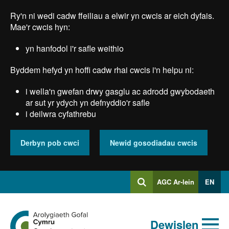
Skip
Ry'n ni wedi cadw ffeiliau a elwir yn cwcis ar eich dyfais.
to
main
Mae'r cwcis hyn:
content
yn hanfodol i'r safle weithio
Byddem hefyd yn hoffi cadw rhai cwcis i'n helpu ni:
i wella'n gwefan drwy gasglu ac adrodd gwybodaeth
ar sut yr ydych yn defnyddio'r safle
i deilwra cyfathrebu
Derbyn pob cwci
Newid gosodiadau cwcis
Mewngofnodi
AGC Ar-lein
EN
Chwilio
i
Chwiliad
Chwilio
Ewch
allweddeiriau
Dewislen
i