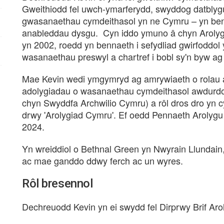
Gweithiodd fel uwch-ymarferydd, swyddog datblyg
gwasanaethau cymdeithasol yn ne Cymru – yn be
anableddau dysgu. Cyn iddo ymuno â chyn Aroly
yn 2002, roedd yn bennaeth i sefydliad gwirfoddo
wasanaethau preswyl a chartref i bobl sy'n byw a
Mae Kevin wedi ymgymryd ag amrywiaeth o rolau ar
adolygiadau o wasanaethau cymdeithasol awdurdo
chyn Swyddfa Archwilio Cymru) a rôl dros dro yn 
drwy 'Arolygiad Cymru'. Ef oedd Pennaeth Arolyg
2024.
Yn wreiddiol o Bethnal Green yn Nwyrain Llundai
ac mae ganddo ddwy ferch ac un wyres.
Rôl bresennol
Dechreuodd Kevin yn ei swydd fel Dirprwy Brif Ar