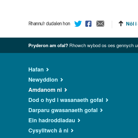
Nôl i
Rhannu’r dudalen hon
Pryderon am ofal?
Rhowch wybod os oes gennych unr
Hafan
Newyddion
Amdanom ni
Dod o hyd i wasanaeth gofal
Darparu gwasanaeth gofal
Ein hadroddiadau
Cysylltwch â ni