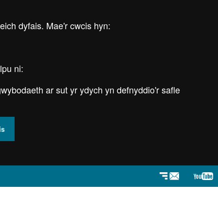
 eich dyfais. Mae'r cwcis hyn:
lpu ni:
wybodaeth ar sut yr ydych yn defnyddio'r safle
is
Newyddlenni
You