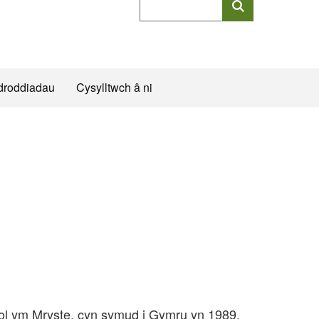
allweddeiriau
cyflawn
droddiadau
Cysylltwch â ni
sol ym Mryste, cyn symud i Gymru yn 1989.