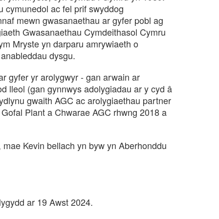
u cymunedol ac fel prif swyddog
nnaf mewn gwasanaethau ar gyfer pobl ag
giaeth Gwasanaethau Cymdeithasol Cymru
l ym Mryste yn darparu amrywiaeth o
g anableddau dysgu.
 gyfer yr arolygwyr - gan arwain ar
d lleol (gan gynnwys adolygiadau ar y cyd
cydlynu gwaith AGC ac arolygiaethau partner
u Gofal Plant a Chwarae AGC rhwng 2018 a
n, mae Kevin bellach yn byw yn Aberhonddu
olygydd ar 19 Awst 2024.