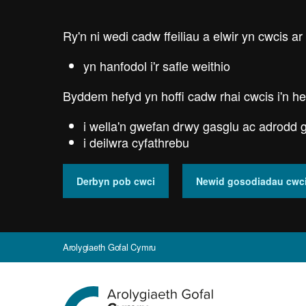
Skip
to
Ry'n ni wedi cadw ffeiliau a elwir yn cwcis ar
main
content
yn hanfodol i'r safle weithio
Byddem hefyd yn hoffi cadw rhai cwcis i'n he
i wella'n gwefan drwy gasglu ac adrodd g
i deilwra cyfathrebu
Derbyn pob cwci
Newid gosodiadau cwc
Arolygiaeth Gofal Cymru
Ewch
i