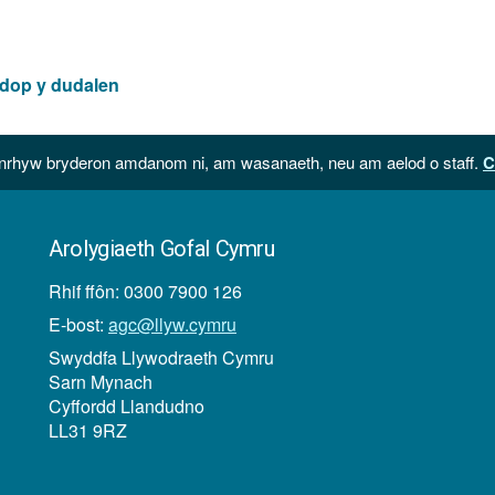
 dop y dudalen
hyw bryderon amdanom ni, am wasanaeth, neu am aelod o staff.
C
Arolygiaeth Gofal Cymru
Rhif ffôn: 0300 7900 126
E-bost:
agc@llyw.cymru
Swyddfa Llywodraeth Cymru
Sarn Mynach
Cyffordd Llandudno
LL31 9RZ