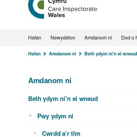
hafan
Arolygiaeth
Gofal
Cymru
Hafan
Newyddion
Amdanom ni
Dod o 
Rydych
Hafan
Amdanom ni
Beth ydym ni’n ei wneud
chi
yma:
Amdanom ni
Beth ydym ni’n ei wneud
Pwy ydym ni
Cwrdd a’r tîm