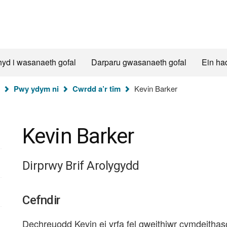
hyd i wasanaeth gofal
Darparu gwasanaeth gofal
Ein ha
Pwy ydym ni
Cwrdd a’r tîm
Kevin Barker
Kevin Barker
Dirprwy Brif Arolygydd
Cefndir
Dechreuodd Kevin ei yrfa fel gweithiwr cymdeitha