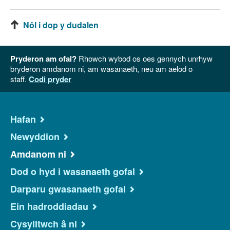
Nôl i dop y dudalen
Pryderon am ofal?
Rhowch wybod os oes gennych unrhyw
bryderon amdanom ni, am wasanaeth, neu am aelod o
staff.
Codi pryder
Hafan
Newyddion
Amdanom ni
Dod o hyd i wasanaeth gofal
Darparu gwasanaeth gofal
Ein hadroddiadau
Cysylltwch â ni