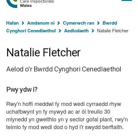
cyflawn
hafan
Arolygiaeth
Gofal
Rydych
Cymru
Hafan
Amdanom ni
Cymerwch ran
Bwrdd
chi
Cynghori Cenedlaethol
Aedlodaeth
Natalie Fletcher
yma:
Natalie Fletcher
Aelod o'r Bwrdd Cynghori Cenedlaethol
Pwy ydw i?
Rwy'n hoffi meddwl fy mod wedi cyrraedd rhyw
uchafbwynt yn fy mywyd ac ar ôl treulio 30
mlynedd yn gweithio yn y sector gofal plant, rwy'n
teimlo fy mod wedi dod o hyd i'r swydd berffaith.