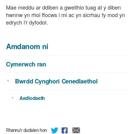
Mae meddu ar ddiben a gweithio tuag at y diben
hwnnw yn rhoi ffocws i mi ac yn sicrhau fy mod yn
edrych i'r dyfodol.
Amdanom ni
Cymerwch ran
Bwrdd Cynghori Cenedlaethol
Aedlodaeth
Rhannu’r dudalen hon