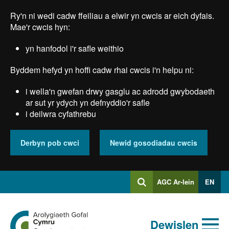
Skip
Ry'n ni wedi cadw ffeiliau a elwir yn cwcis ar eich dyfais.
to
main
Mae'r cwcis hyn:
content
yn hanfodol i'r safle weithio
Byddem hefyd yn hoffi cadw rhai cwcis i'n helpu ni:
i wella'n gwefan drwy gasglu ac adrodd gwybodaeth
ar sut yr ydych yn defnyddio'r safle
i deilwra cyfathrebu
Derbyn pob cwci
Newid gosodiadau cwcis
Mewngofnodi
AGC Ar-lein
EN
Chwilio
i
Chwiliad
Chwilio
Ewch
allweddeiriau
Dewislen
i