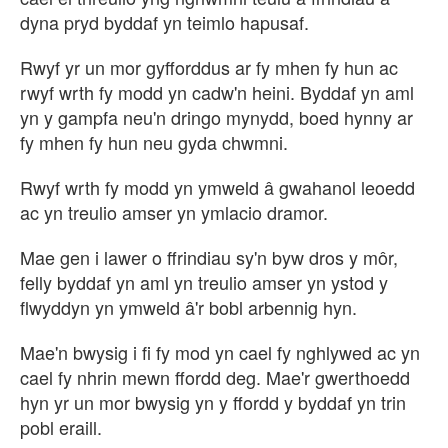
dyna pryd byddaf yn teimlo hapusaf.
Rwyf yr un mor gyfforddus ar fy mhen fy hun ac
rwyf wrth fy modd yn cadw'n heini. Byddaf yn aml
yn y gampfa neu'n dringo mynydd, boed hynny ar
fy mhen fy hun neu gyda chwmni.
Rwyf wrth fy modd yn ymweld â gwahanol leoedd
ac yn treulio amser yn ymlacio dramor.
Mae gen i lawer o ffrindiau sy'n byw dros y môr,
felly byddaf yn aml yn treulio amser yn ystod y
flwyddyn yn ymweld â'r bobl arbennig hyn.
Mae'n bwysig i fi fy mod yn cael fy nghlywed ac yn
cael fy nhrin mewn ffordd deg. Mae'r gwerthoedd
hyn yr un mor bwysig yn y ffordd y byddaf yn trin
pobl eraill.