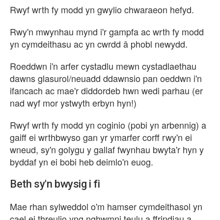
Rwyf wrth fy modd yn gwylio chwaraeon hefyd.
Rwy'n mwynhau mynd i'r gampfa ac wrth fy modd
yn cymdeithasu ac yn cwrdd â phobl newydd.
Roeddwn i'n arfer cystadlu mewn cystadlaethau
dawns glasurol/neuadd ddawnsio pan oeddwn i'n
ifancach ac mae'r diddordeb hwn wedi parhau (er
nad wyf mor ystwyth erbyn hyn!)
Rwyf wrth fy modd yn coginio (pobi yn arbennig) a
gaiff ei wrthbwyso gan yr ymarfer corff rwy'n ei
wneud, sy'n golygu y gallaf fwynhau bwyta'r hyn y
byddaf yn ei bobi heb deimlo'n euog.
Beth sy'n bwysig i fi
Mae rhan sylweddol o'm hamser cymdeithasol yn
cael ei threulio yng nghwmni teulu a ffrindiau a