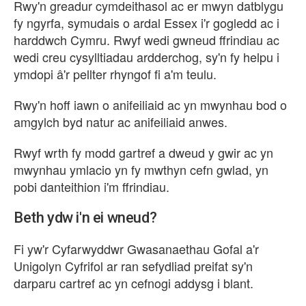
Rwy'n greadur cymdeithasol ac er mwyn datblygu
fy ngyrfa, symudais o ardal Essex i'r gogledd ac i
harddwch Cymru. Rwyf wedi gwneud ffrindiau ac
wedi creu cysylltiadau ardderchog, sy'n fy helpu i
ymdopi â'r pellter rhyngof fi a'm teulu.
Rwy'n hoff iawn o anifeiliaid ac yn mwynhau bod o
amgylch byd natur ac anifeiliaid anwes.
Rwyf wrth fy modd gartref a dweud y gwir ac yn
mwynhau ymlacio yn fy mwthyn cefn gwlad, yn
pobi danteithion i'm ffrindiau.
Beth ydw i'n ei wneud?
Fi yw'r Cyfarwyddwr Gwasanaethau Gofal a'r
Unigolyn Cyfrifol ar ran sefydliad preifat sy'n
darparu cartref ac yn cefnogi addysg i blant.