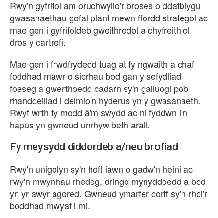
Rwy'n gyfrifol am oruchwylio'r broses o ddatblygu
gwasanaethau gofal plant mewn ffordd strategol ac
mae gen i gyfrifoldeb gweithredol a chyfreithiol
dros y cartrefi.
Mae gen i frwdfrydedd tuag at fy ngwaith a chaf
foddhad mawr o sicrhau bod gan y sefydliad
foeseg a gwerthoedd cadarn sy'n galluogi pob
rhanddeiliad i deimlo'n hyderus yn y gwasanaeth.
Rwyf wrth fy modd â'm swydd ac ni fyddwn i'n
hapus yn gwneud unrhyw beth arall.
Fy meysydd diddordeb a/neu brofiad
Rwy'n unigolyn sy'n hoff iawn o gadw'n heini ac
rwy'n mwynhau rhedeg, dringo mynyddoedd a bod
yn yr awyr agored. Gwneud ymarfer corff sy'n rhoi'r
boddhad mwyaf i mi.