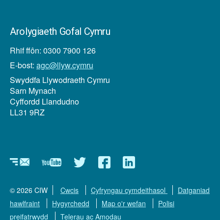
Arolygiaeth Gofal Cymru
Rhif ffôn: 0300 7900 126
E-bost:
agc@llyw.cymru
Swyddfa Llywodraeth Cymru
Sarn Mynach
Cyffordd Llandudno
LL31 9RZ
Newyddlenni
YouTube
Twitter
Facebook
Linkedin
© 2026 CIW
Cwcis
Cyfryngau cymdeithasol
Datganiad
hawlfraint
Hygyrchedd
Map o'r wefan
Polisi
preifatrwydd
Telerau ac Amodau