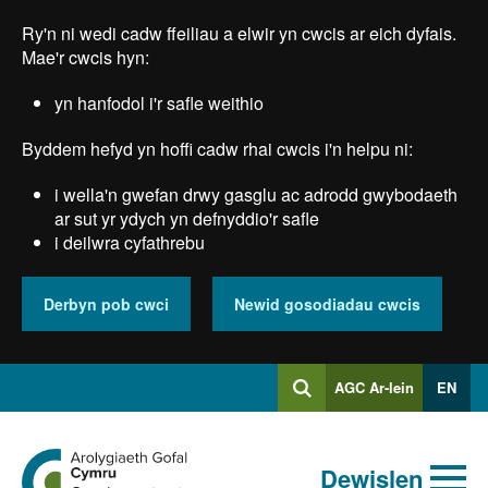
Skip
Ry'n ni wedi cadw ffeiliau a elwir yn cwcis ar eich dyfais.
to
main
Mae'r cwcis hyn:
content
yn hanfodol i'r safle weithio
Byddem hefyd yn hoffi cadw rhai cwcis i'n helpu ni:
i wella'n gwefan drwy gasglu ac adrodd gwybodaeth
ar sut yr ydych yn defnyddio'r safle
i deilwra cyfathrebu
Derbyn pob cwci
Newid gosodiadau cwcis
Mewngofnodi
AGC Ar-lein
EN
Chwilio
i
Chwiliad
Chwilio
Ewch
allweddeiriau
Dewislen
i