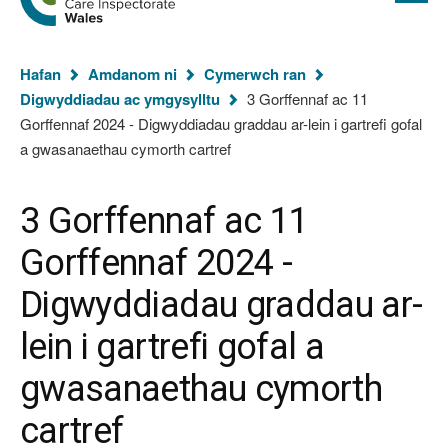
cyflawn
hafan
Arolygiaeth
Gofal
Rydych
Cymru
Hafan
Amdanom ni
Cymerwch ran
chi
Digwyddiadau ac ymgysylltu
3 Gorffennaf ac 11
yma:
Gorffennaf 2024 - Digwyddiadau graddau ar-lein i gartrefi gofal
a gwasanaethau cymorth cartref
3 Gorffennaf ac 11
Gorffennaf 2024 -
Digwyddiadau graddau ar-
lein i gartrefi gofal a
gwasanaethau cymorth
cartref