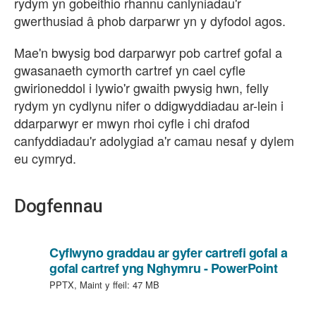
rydym yn gobeithio rhannu canlyniadau'r
gwerthusiad â phob darparwr yn y dyfodol agos.
Mae'n bwysig bod darparwyr pob cartref gofal a
gwasanaeth cymorth cartref yn cael cyfle
gwirioneddol i lywio'r gwaith pwysig hwn, felly
rydym yn cydlynu nifer o ddigwyddiadau ar-lein i
ddarparwyr er mwyn rhoi cyfle i chi drafod
canfyddiadau'r adolygiad a'r camau nesaf y dylem
eu cymryd.
Dogfennau
Cyflwyno graddau ar gyfer cartrefi gofal a
,
gofal cartref yng Nghymru - PowerPoint
math
PPTX, Maint y ffeil:
47 MB
o
ffeil: