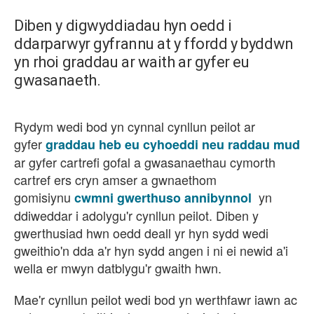
Diben y digwyddiadau hyn oedd i
ddarparwyr gyfrannu at y ffordd y byddwn
yn rhoi graddau ar waith ar gyfer eu
gwasanaeth.
Rydym wedi bod yn cynnal cynllun peilot ar
gyfer
graddau heb eu cyhoeddi neu raddau mud
ar gyfer cartrefi gofal a gwasanaethau cymorth
cartref ers cryn amser a gwnaethom
gomisiynu
yn
cwmni gwerthuso annibynnol
ddiweddar i adolygu'r cynllun peilot. Diben y
gwerthusiad hwn oedd deall yr hyn sydd wedi
gweithio'n dda a'r hyn sydd angen i ni ei newid a'i
wella er mwyn datblygu'r gwaith hwn.
Mae'r cynllun peilot wedi bod yn werthfawr iawn ac