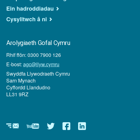
Ein hadroddiadau
Cysylltwch â ni
Arolygiaeth Gofal Cymru
Rhif ffôn: 0300 7900 126
E-bost:
agc@llyw.cymru
Swyddfa Llywodraeth Cymru
Sarn Mynach
Cyffordd Llandudno
LL31 9RZ
Newyddlenni
YouTube
Twitter
Facebook
Linkedin