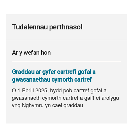
PPTX,
maint
ffeil:
47
Tudalennau perthnasol
MB
Ar y wefan hon
Graddau ar gyfer cartrefi gofal a
gwasanaethau cymorth cartref
O 1 Ebrill 2025, bydd pob cartref gofal a
gwasanaeth cymorth cartref a gaiff ei arolygu
yng Nghymru yn cael graddau