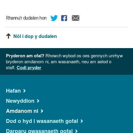
Rhannu’r dudalen hon
Nôl i dop y dudalen
Pryderon am ofal?
Rhowch wybod os oes gennych unrhyw
bryderon amdanom ni, am wasanaeth, neu am aelod o
staff.
Codi pryder
Hafan
Newyddion
Amdanom ni
Dod o hyd i wasanaeth gofal
Darparu gwasanaeth gofal