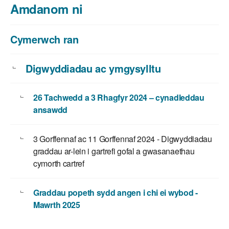
Amdanom ni
Cymerwch ran
Digwyddiadau ac ymgysylltu
26 Tachwedd a 3 Rhagfyr 2024 – cynadleddau
ansawdd
3 Gorffennaf ac 11 Gorffennaf 2024 - Digwyddiadau
graddau ar-lein i gartrefi gofal a gwasanaethau
cymorth cartref
Graddau popeth sydd angen i chi ei wybod -
Mawrth 2025