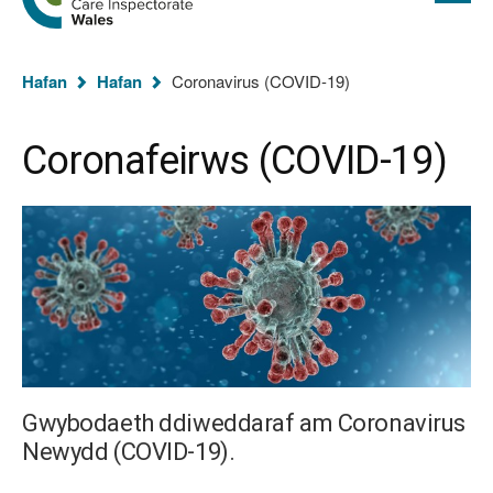
cyflawn
hafan
Arolygiaeth
Gofal
Rydych
Cymru
Hafan
Hafan
Coronavirus (COVID-19)
chi
yma:
Coronafeirws (COVID-19)
Gwybodaeth ddiweddaraf am Coronavirus
Newydd (COVID-19).