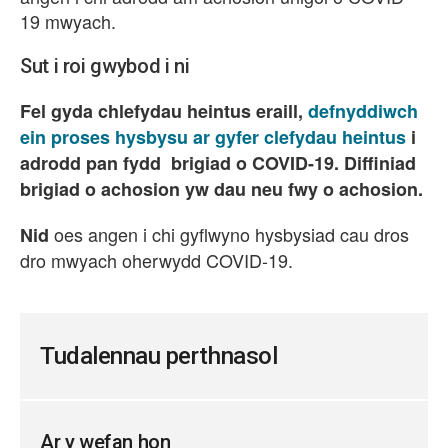
19 mwyach.
Sut i roi gwybod i ni
Fel gyda chlefydau heintus eraill,
defnyddiwch
ein proses hysbysu ar gyfer clefydau heintus
i
adrodd pan fydd brigiad o COVID-19. Diffiniad
brigiad o achosion yw dau neu fwy o achosion.
oes angen i chi gyflwyno hysbysiad cau dros
Nid
dro mwyach oherwydd COVID-19.
Tudalennau perthnasol
Ar y wefan hon