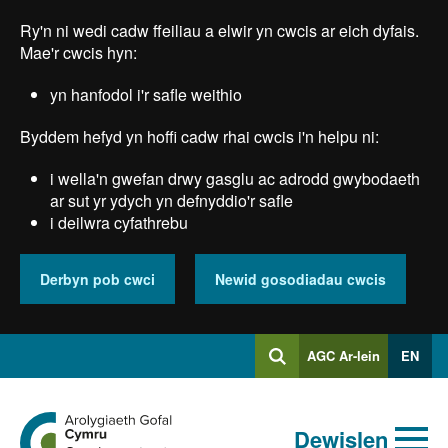
Skip
Ry'n ni wedi cadw ffeiliau a elwir yn cwcis ar eich dyfais.
to
main
Mae'r cwcis hyn:
content
yn hanfodol i'r safle weithio
Byddem hefyd yn hoffi cadw rhai cwcis i'n helpu ni:
i wella'n gwefan drwy gasglu ac adrodd gwybodaeth
ar sut yr ydych yn defnyddio'r safle
i deilwra cyfathrebu
Derbyn pob cwci
Newid gosodiadau cwcis
Mewngofnodi
AGC Ar-lein
EN
Chwilio
i
Chwiliad
Chwilio
Ewch
allweddeiriau
Dewislen
i