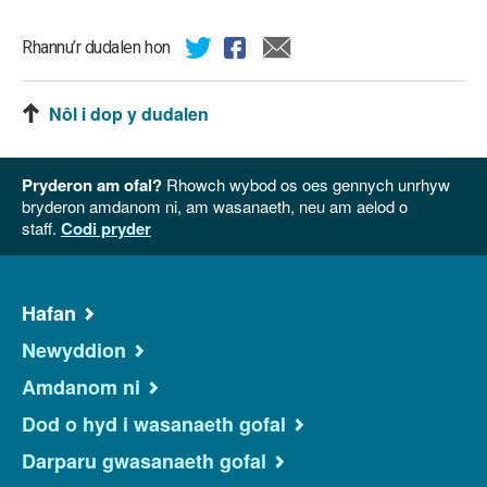
Rhannu’r dudalen hon
Nôl i dop y dudalen
Pryderon am ofal?
Rhowch wybod os oes gennych unrhyw
bryderon amdanom ni, am wasanaeth, neu am aelod o
staff.
Codi pryder
Hafan
Newyddion
Amdanom ni
Dod o hyd i wasanaeth gofal
Darparu gwasanaeth gofal