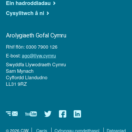
Ein hadroddiadau
Cysylltwch â ni
Arolygiaeth Gofal Cymru
Rhif ffôn: 0300 7900 126
E-bost:
agc@llyw.cymru
Swyddfa Llywodraeth Cymru
Sarn Mynach
Cyffordd Llandudno
LL31 9RZ
Newyddlenni
YouTube
Twitter
Facebook
Linkedin
© 2026 CIW
Cwcis
Cyfryngau cymdeithasol
Datganiad