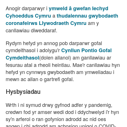
Anogir darparwyr i
ymweld â gwefan Iechyd
a
Cyhoeddus Cymru
thudalennau gwybodaeth
am y
coronafeirws Llywodraeth Cymru
canllawiau diweddaraf.
Rydym hefyd yn annog pob darparwr gofal
cymdeithasol i adolygu'r
Cynllun Pontio Gofal
(dolen allanol) am ganllawiau ar
Cymdeithasol
fesurau atal a rheoli heintiau. Mae'r canllawiau hyn
hefyd yn cynnwys gwybodaeth am ymweliadau i
mewn ac allan o gartrefi gofal.
Hysbysiadau
Wrth i ni symud drwy gyfnod adfer y pandemig,
credwn fod yr amser wedi dod i ddychwelyd i'r hyn
sy'n arferol o ran gofynion adrodd ac nid oes
angen i chi adrodd am achosion unigol o COVID-