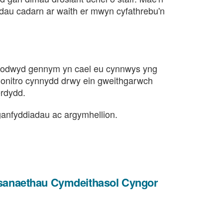
adau cadarn ar waith er mwyn cyfathrebu'n
 nodwyd gennym yn cael eu cynnwys yng
monitro cynnydd drwy ein gweithgarwch
rdydd.
 ganfyddiadau ac argymhellion.
Wasanaethau Cymdeithasol Cyngor