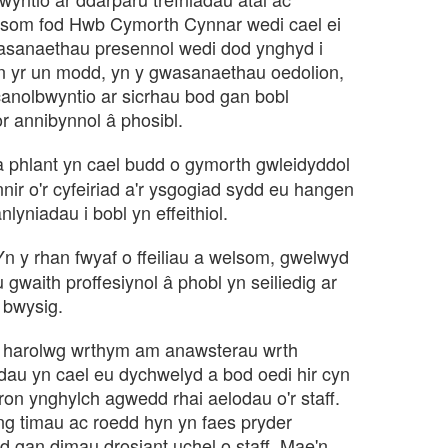
wsom fod Hwb Cymorth Cynnar wedi cael ei
asanaethau presennol wedi dod ynghyd i
 Yn yr un modd, yn y gwasanaethau oedolion,
nolbwyntio ar sicrhau bod gan bobl
 annibynnol â phosibl.
phlant yn cael budd o gymorth gwleidyddol
nnir o'r cyfeiriad a'r ysgogiad sydd eu hangen
yniadau i bobl yn effeithiol.
Yn y rhan fwyaf o ffeiliau a welsom, gwelwyd
gwaith proffesiynol â phobl yn seiliedig ar
n bwysig.
n harolwg wrthym am anawsterau wrth
au yn cael eu dychwelyd a bod oedi hir cyn
n ynghylch agwedd rhai aelodau o'r staff.
g timau ac roedd hyn yn faes pryder
dd gan dimau drosiant uchel o staff. Mae'n