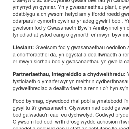
ymyrryd yn gynnar. Yn y gwasanaethau plant, cly
ddatblygu a chlywsom hefyd am y ffordd roedd gw
ddarparu'r cymorth cywir ar yr adeg gywir i bobl.
gwelsom fod y Gwasanaeth Byw'n Annibynnol yn ca
fynediad at ystod eang o gymorth er mwyn byw mor
Gwelsom fod y gwasanaethau oedolion a 
Llesiant:
a chorfforaethol da, yn ogystal â dealltwriaeth a re
er mwyn sicrhau bod y gwasanaethau yn gwella canl
Partneriaethau, integreiddio a chydweithredu:
tystiolaeth o ymarferwyr yn meithrin cydberthnasau 
gydweithrediad a dealltwriaeth a rennir o'r hyn sy'
Fodd bynnag, dywedodd rhai pobl a ymatebodd i'
gysylltu â'r gwasanaeth. Clywsom nad oedd galwad
bod galwadau'n cael eu dychwelyd. Codwyd prydero
Clywsom fod oedi wrth drosglwyddo achosion rhwn
penodol a godwyd gan y staff a'r bobl ifanc lle roe