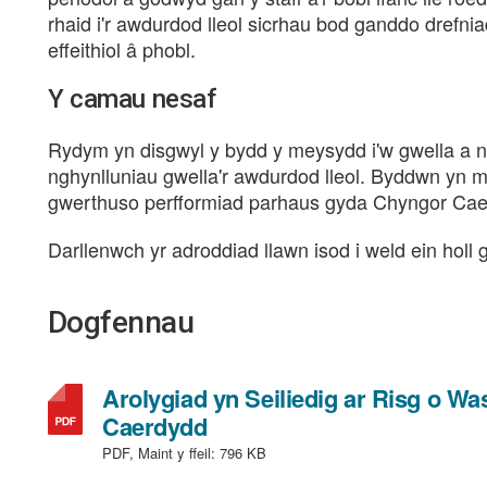
rhaid i'r awdurdod lleol sicrhau bod ganddo drefni
effeithiol â phobl.
Y camau nesaf
Rydym yn disgwyl y bydd y meysydd i'w gwella a
nghynlluniau gwella'r awdurdod lleol. Byddwn yn 
gwerthuso perfformiad parhaus gyda Chyngor Cae
Darllenwch yr adroddiad llawn isod i weld ein holl
Dogfennau
Arolygiad yn Seiliedig ar Risg o 
,
Caerdydd
math
PDF, Maint y ffeil:
796 KB
o