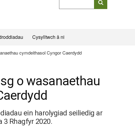
allweddeiriau
cyflawn
droddiadau
Cysylltwch â ni
wasanaethau cymdeithasol Cyngor Caerdydd
 risg o wasanaethau
Caerdydd
iadau ein harolygiad seiliedig ar
 3 Rhagfyr 2020.