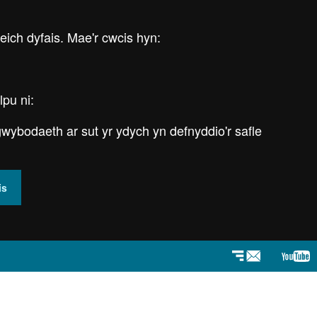
 eich dyfais. Mae'r cwcis hyn:
lpu ni:
wybodaeth ar sut yr ydych yn defnyddio'r safle
is
Newyddlenni
You