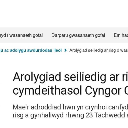
hyd i wasanaeth gofal
Darparu gwasanaeth gofal
Ein ha
u ac adolygu awdurdodau lleol
Arolygiad seiliedig ar risg o 
Arolygiad seiliedig ar
cymdeithasol Cyngor 
Mae'r adroddiad hwn yn crynhoi canfydd
risg a gynhaliwyd rhwng 23 Tachwedd a