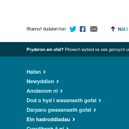
Nôl i
Rhannu’r dudalen hon
Pryderon am ofal?
Rhowch wybod os oes gennych unr
Hafan
Newyddion
Amdanom ni
Dod o hyd i wasanaeth gofal
Darparu gwasanaeth gofal
Ein hadroddiadau
Cysylltwch â ni