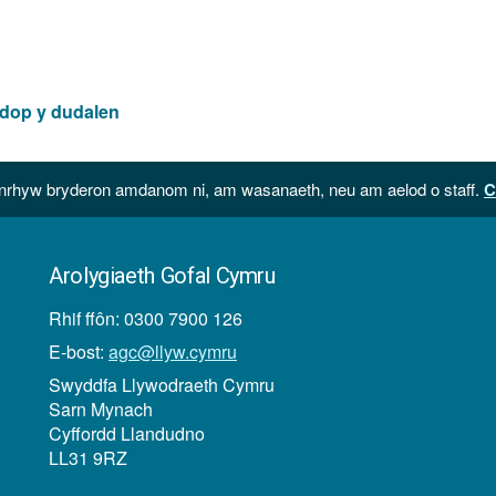
ffeil:
PDF,
maint
ffeil:
 dop y dudalen
796
KB
hyw bryderon amdanom ni, am wasanaeth, neu am aelod o staff.
C
Arolygiaeth Gofal Cymru
Rhif ffôn: 0300 7900 126
E-bost:
agc@llyw.cymru
Swyddfa Llywodraeth Cymru
Sarn Mynach
Cyffordd Llandudno
LL31 9RZ