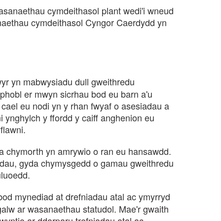
asanaethau cymdeithasol plant wedi'i wneud
sanaethau cymdeithasol Cyngor Caerdydd yn
yr yn mabwysiadu dull gweithredu
 phobl er mwyn sicrhau bod eu barn a'u
cael eu nodi yn y rhan fwyaf o asesiadau a
ni ynghylch y ffordd y caiff anghenion eu
flawni.
 a chymorth yn amrywio o ran eu hansawdd.
liadau, gyda chymysgedd o gamau gweithredu
uluoedd.
bod mynediad at drefniadau atal ac ymyrryd
'r galw ar wasanaethau statudol. Mae'r gwaith
wyntio ar ddarparu trefniadau atal ac