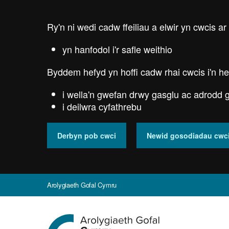
Skip
to
Ry'n ni wedi cadw ffeiliau a elwir yn cwcis ar
main
content
yn hanfodol i'r safle weithio
Byddem hefyd yn hoffi cadw rhai cwcis i'n he
i wella'n gwefan drwy gasglu ac adrodd g
i deilwra cyfathrebu
Derbyn pob cwci
Newid gosodiadau cwc
Arolygiaeth Gofal Cymru
Ewch
i