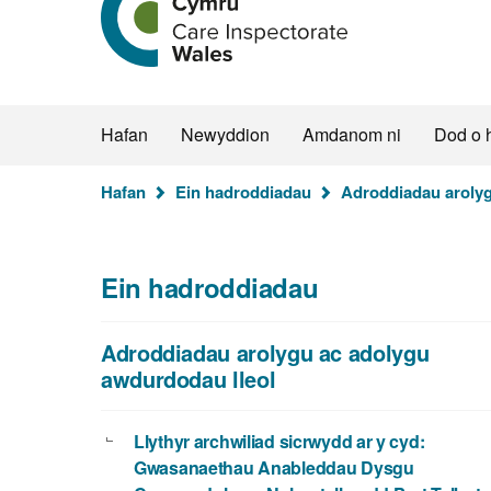
hafan
Arolygiaeth
Gofal
Cymru
Hafan
Newyddion
Amdanom ni
Dod o 
Rydych
Hafan
Ein hadroddiadau
Adroddiadau arolyg
chi
yma:
Ein hadroddiadau
Adroddiadau arolygu ac adolygu
awdurdodau lleol
Llythyr archwiliad sicrwydd ar y cyd:
Gwasanaethau Anableddau Dysgu