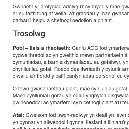
Gwnaeth yr arolygiad adolygu'r cynnydd y mae gw
ar eu taith tuag at wella, a'r graddau y mae gwa
parhau i helpu a chefnogi oedolion a phlant.
Trosolwg
Canfu AGC fod ymarferw
Pobl – llais a rheolaeth:
cydweithredol ac yn gweithio mewn partneriaeth â
dymuniadau, a barn a dymuniadau eu gofalwyr, yn 
chynlluniau gofal. Roedd dealltwriaeth y cytunir ar
diwallu a'r ffordd y caiff canlyniadau personol eu cy
O fewn gwasanaethau plant, mae cynlluniau gofal
Mae'r cynlluniau gorau yn eglur ynghylch disgwy
gwirioneddol ac ymarferol sy'n cefnogi plant a'u te
Gwelsom fod uwch-reolwyr yn deall yn iawn 
Atal:
yn gynnar yn allweddol i gynnal llesiant a lliniaru
o ail-lywio ac ail-ddylunio gwasanaethau yn canolb