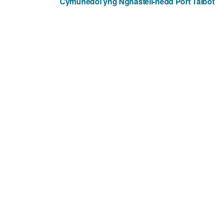
Cymunedol yng Nghastell-nedd Port Talbot