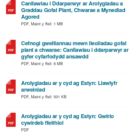
PDF,
Canllawiau i Ddarparwyr ar Arolygiadau a
maint
Graddau Gofal Plant, Chwarae a Mynediad
,
ffeil:
Agored
math
3
PDF, Maint y ffeil:
1 MB
o
MB
ffeil:
PDF,
Cefnogi gwelliannau mewn lleoliadau gofal
maint
plant a chwarae: Canllawiau i ddarparwyr ar
ffeil:
,
gyfer cyfarfodydd ansawdd
1
math
PDF, Maint y ffeil:
6 MB
MB
o
ffeil:
PDF,
Arolygiadau ar y cyd ag Estyn: Llawlyfr
,
maint
arweiniad
math
ffeil:
PDF, Maint y ffeil:
501 KB
o
6
ffeil:
MB
PDF,
Arolygiadau ar y cyd ag Estyn: Gwirio
maint
,
cywirdeb ffeithiol
ffeil:
math
PDF