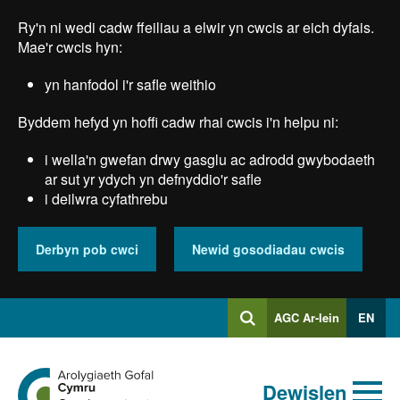
Skip
Ry'n ni wedi cadw ffeiliau a elwir yn cwcis ar eich dyfais.
to
main
Mae'r cwcis hyn:
content
yn hanfodol i'r safle weithio
Byddem hefyd yn hoffi cadw rhai cwcis i'n helpu ni:
i wella'n gwefan drwy gasglu ac adrodd gwybodaeth
ar sut yr ydych yn defnyddio'r safle
i deilwra cyfathrebu
Derbyn pob cwci
Newid gosodiadau cwcis
Mewngofnodi
AGC Ar-lein
EN
Chwilio
i
Chwiliad
Chwilio
Ewch
allweddeiriau
Dewislen
i