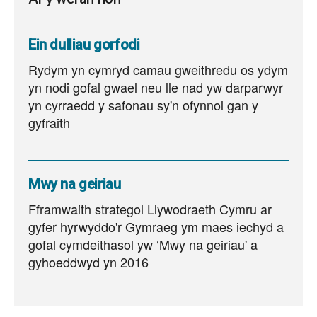
Ein dulliau gorfodi
Rydym yn cymryd camau gweithredu os ydym
yn nodi gofal gwael neu lle nad yw darparwyr
yn cyrraedd y safonau sy'n ofynnol gan y
gyfraith
Mwy na geiriau
Fframwaith strategol Llywodraeth Cymru ar
gyfer hyrwyddo'r Gymraeg ym maes iechyd a
gofal cymdeithasol yw ‘Mwy na geiriau' a
gyhoeddwyd yn 2016