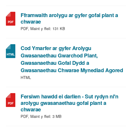
Fframwaith arolygu ar gyfer gofal plant a
,
chwarae
math
PDF, Maint y ffeil:
131 KB
o
ffeil:
PDF,
Cod Ymarfer ar gyfer Arolygu
maint
Gwasanaethau Gwarchod Plant,
ffeil:
Gwasanaethau Gofal Dydd a
131
Gwasanaethau Chwarae Mynediad Agored
KB
HTML
Fersiwn hawdd ei darllen - Sut rydyn ni'n
arolygu gwasanaethau gofal plant a
,
chwarae
math
PDF, Maint y ffeil:
3 MB
o
ffeil: