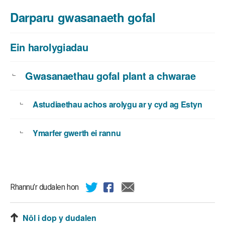
Darparu gwasanaeth gofal
Ein harolygiadau
Gwasanaethau gofal plant a chwarae
Astudiaethau achos arolygu ar y cyd ag Estyn
Ymarfer gwerth ei rannu
Rhannu’r dudalen hon
Nôl i dop y dudalen