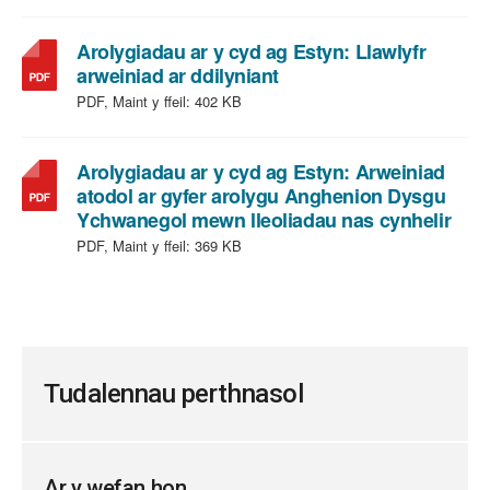
501
o
KB
ffeil:
PDF,
Arolygiadau ar y cyd ag Estyn: Llawlyfr
maint
,
arweiniad ar ddilyniant
ffeil:
math
PDF, Maint y ffeil:
402 KB
o
ffeil:
PDF,
Arolygiadau ar y cyd ag Estyn: Arweiniad
maint
atodol ar gyfer arolygu Anghenion Dysgu
ffeil:
,
Ychwanegol mewn lleoliadau nas cynhelir
402
mat
PDF, Maint y ffeil:
369 KB
KB
o
ffeil:
PDF
main
ffeil:
369
Tudalennau perthnasol
KB
Ar y wefan hon