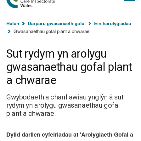
cyflawn
hafan
Arolygiaeth
Gofal
Rydych
Cymru
Hafan
Darparu gwasanaeth gofal
Ein harolygiadau
chi
Gwasanaethau gofal plant a chwarae
yma:
Sut rydym yn arolygu
gwasanaethau gofal plant
a chwarae
Gwybodaeth a chanllawiau ynglŷn â sut
rydym yn arolygu gwasanaethau gofal
plant a chwarae.
Dylid darllen cyfeiriadau at 'Arolygiaeth Gofal a