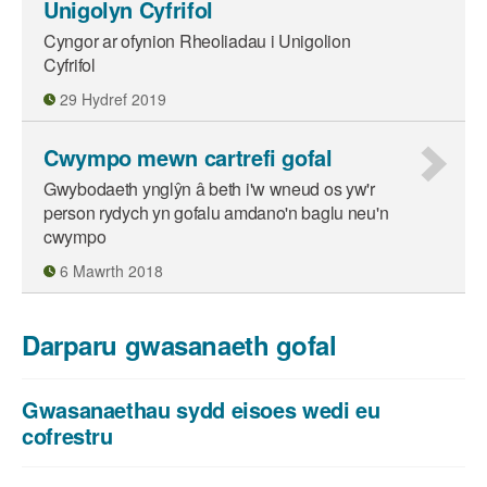
Unigolyn Cyfrifol
Cyngor ar ofynion Rheoliadau i Unigolion
Cyfrifol
29 Hydref 2019
Cwympo mewn cartrefi gofal
Gwybodaeth ynglŷn â beth i'w wneud os yw'r
person rydych yn gofalu amdano'n baglu neu'n
cwympo
6 Mawrth 2018
Darparu gwasanaeth gofal
Gwasanaethau sydd eisoes wedi eu
cofrestru