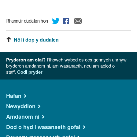
Rhannu’r dudalen hon
Nôl i dop y dudalen
Pryderon am ofal?
Rhowch wybod os oes gennych unrhyw
bryderon amdanom ni, am wasanaeth, neu am aelod o
staff.
Codi pryder
Hafan
Newyddion
Amdanom ni
Dod o hyd i wasanaeth gofal