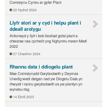
Comisiynu Cymru ar gyfer Plant
22 Hydref 2024
Llyfr stori ar y cyd i helpu plant i
ddeall arolygu
Anfonwyd y llyfr i bob lleoliad gofal plant a
chwarae nas cynhelir yng Nghymru mewn Medi
2022
27 Chwefror 2024
Rhannu data i ddiogelu plant
Mae Comisiynydd Gwybodaeth y Deyrnas
Unedig wedi datgan nad yw Diogelu Data yn
rhwystr i rannu gwybodaeth os yw plentyn yn
wynebu risg
14 Ebrill 2023