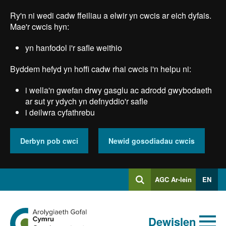
Skip
Ry'n ni wedi cadw ffeiliau a elwir yn cwcis ar eich dyfais.
to
main
Mae'r cwcis hyn:
content
yn hanfodol i'r safle weithio
Byddem hefyd yn hoffi cadw rhai cwcis i'n helpu ni:
i wella'n gwefan drwy gasglu ac adrodd gwybodaeth
ar sut yr ydych yn defnyddio'r safle
i deilwra cyfathrebu
Derbyn pob cwci
Newid gosodiadau cwcis
Mewngofnodi
AGC Ar-lein
EN
Chwilio
i
Chwiliad
Chwilio
Ewch
allweddeiriau
Dewislen
i