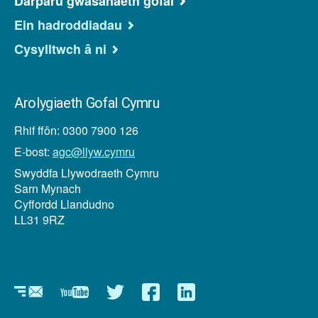
Darparu gwasanaeth gofal
Ein hadroddiadau
Cysylltwch â ni
Arolygiaeth Gofal Cymru
Rhif ffôn: 0300 7900 126
E-bost:
agc@llyw.cymru
Swyddfa Llywodraeth Cymru
Sarn Mynach
Cyffordd Llandudno
LL31 9RZ
Newyddlenni
YouTube
Twitter
Facebook
Linkedin