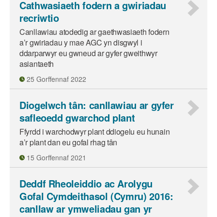
Cathwasiaeth fodern a gwiriadau
recriwtio
Canllawiau atodedig ar gaethwasiaeth fodern
a’r gwiriadau y mae AGC yn disgwyl i
ddarparwyr eu gwneud ar gyfer gweithwyr
asiantaeth
25 Gorffennaf 2022
Diogelwch tân: canllawiau ar gyfer
safleoedd gwarchod plant
Ffyrdd i warchodwyr plant ddiogelu eu hunain
a’r plant dan eu gofal rhag tân
15 Gorffennaf 2021
Deddf Rheoleiddio ac Arolygu
Gofal Cymdeithasol (Cymru) 2016:
canllaw ar ymweliadau gan yr