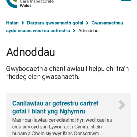
cyflawn
hafan
Arolygiaeth
Gofal
Rydych
Cymru
Hafan
Darparu gwasanaeth gofal
Gwasanaethau
chi
sydd eisoes wedi eu cofrestru
Adnoddau
yma:
Adnoddau
Gwybodaeth a chanllawiau i helpu chi tra'n
rhedeg eich gwasanaeth.
Canllawiau ar gofrestru cartref
gofal i blant yng Nghymru
Mae'r canllawiau cenedlaethol hyn wedi cael eu
creu ar y cyd gan Lywodraeth Cymru, ni ein
hunain a Chomisiynwyr Ifanc Consortiwm