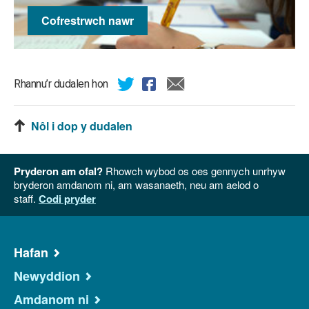
Cofrestrwch nawr
Rhannu’r dudalen hon
Nôl i dop y dudalen
Pryderon am ofal?
Rhowch wybod os oes gennych unrhyw
bryderon amdanom ni, am wasanaeth, neu am aelod o
staff.
Codi pryder
Hafan
Newyddion
Amdanom ni