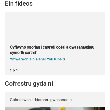
Ein fideos
Cyflwyno sgoriau i cartrefi gofal a gwasanaethau
cymorth cartref
Ymwelwch â'n sianel YouTube
1 o 1
Cofrestru gyda ni
Cofrestrwch i ddarparu gwasanaeth