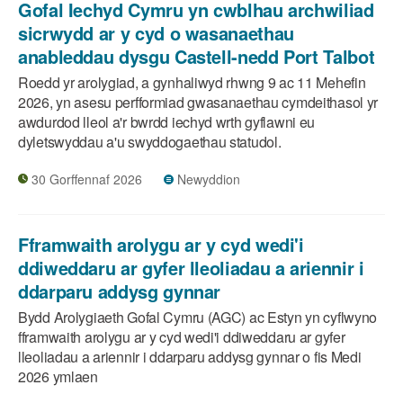
Gofal Iechyd Cymru yn cwblhau archwiliad
sicrwydd ar y cyd o wasanaethau
anableddau dysgu Castell-nedd Port Talbot
Roedd yr arolygiad, a gynhaliwyd rhwng 9 ac 11 Mehefin
2026, yn asesu perfformiad gwasanaethau cymdeithasol yr
awdurdod lleol a'r bwrdd iechyd wrth gyflawni eu
dyletswyddau a'u swyddogaethau statudol.
30 Gorffennaf 2026
Newyddion
Fframwaith arolygu ar y cyd wedi'i
ddiweddaru ar gyfer lleoliadau a ariennir i
ddarparu addysg gynnar
Bydd Arolygiaeth Gofal Cymru (AGC) ac Estyn yn cyflwyno
fframwaith arolygu ar y cyd wedi'i ddiweddaru ar gyfer
lleoliadau a ariennir i ddarparu addysg gynnar o fis Medi
2026 ymlaen