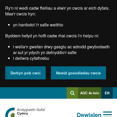
Skip
Ry'n ni wedi cadw ffeiliau a elwir yn cwcis ar eich dyfais.
to
main
Mae'r cwcis hyn:
content
yn hanfodol i'r safle weithio
Byddem hefyd yn hoffi cadw rhai cwcis i'n helpu ni:
i wella'n gwefan drwy gasglu ac adrodd gwybodaeth
ar sut yr ydych yn defnyddio'r safle
i deilwra cyfathrebu
Derbyn pob cwci
Newid gosodiadau cwcis
Mewngofnodi
AGC Ar-lein
EN
Chwilio
i
Chwiliad
Chwilio
Ewch
allweddeiriau
Dewislen