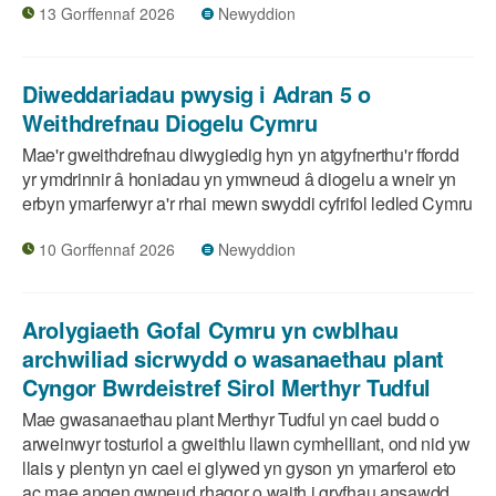
13 Gorffennaf 2026
Newyddion
Diweddariadau pwysig i Adran 5 o
Weithdrefnau Diogelu Cymru
Mae'r gweithdrefnau diwygiedig hyn yn atgyfnerthu'r ffordd
yr ymdrinnir â honiadau yn ymwneud â diogelu a wneir yn
erbyn ymarferwyr a'r rhai mewn swyddi cyfrifol ledled Cymru
10 Gorffennaf 2026
Newyddion
Arolygiaeth Gofal Cymru yn cwblhau
archwiliad sicrwydd o wasanaethau plant
Cyngor Bwrdeistref Sirol Merthyr Tudful
Mae gwasanaethau plant Merthyr Tudful yn cael budd o
arweinwyr tosturiol a gweithlu llawn cymhelliant, ond nid yw
llais y plentyn yn cael ei glywed yn gyson yn ymarferol eto
ac mae angen gwneud rhagor o waith i gryfhau ansawdd