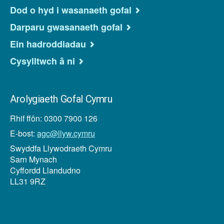
Dod o hyd i wasanaeth gofal
Darparu gwasanaeth gofal
Ein hadroddiadau
Cysylltwch â ni
Arolygiaeth Gofal Cymru
Rhif ffôn: 0300 7900 126
E-bost:
agc@llyw.cymru
Swyddfa Llywodraeth Cymru
Sarn Mynach
Cyffordd Llandudno
LL31 9RZ