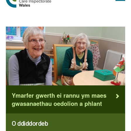
cyflawn
i
hafan
Arolygiaeth
Gofal
Cymru
Ymarfer gwerth ei rannu ym maes
gwasanaethau oedolion a phlant
O ddiddordeb