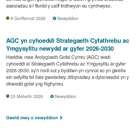
asesiadau a'r ffordd y caiff trothwyon eu cymhwyso.
8 Gorffennaf 2026
Newyddion
AGC yn cyhoeddi Strategaeth Cyfathrebu ac
Ymgysylltu newydd ar gyfer 2026-2030
Heddiw, mae Arolygiaeth Gofal Cymru (AGC) wedi
cyhoeddi ei Strategaeth Cyfathrebu ac Ymgysylltu ar gyfer
2026-2030, sy'n nodi sut y byddwn yn cynnal ac yn gwella
ein sefyllfa fel llais gweladwy, dibynadwy a dylanwadol yn y
dirwedd gofal yng Nghymru.
25 Mehefin 2026
Newyddion
Gweld mwy o newyddion