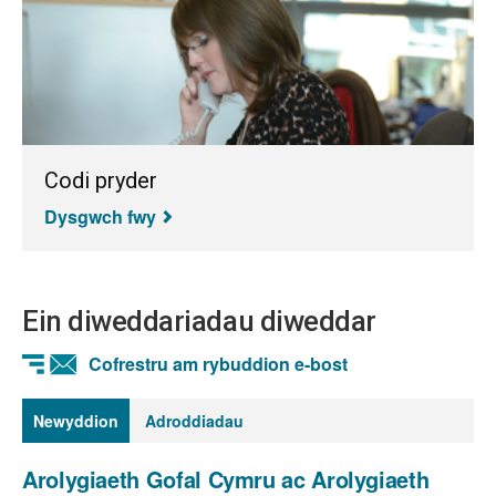
Codi pryder
Dysgwch fwy
Ein diweddariadau diweddar
Cofrestru am rybuddion e-bost
Newyddion
Adroddiadau
Arolygiaeth Gofal Cymru ac Arolygiaeth